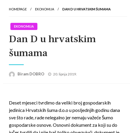
HOMEPAGE
EKONOMIJA
DAN D U HRVATSKIM ŠUMAMA
EKONOMIJA
Dan D u hrvatskim
šumama
Posted
Biram DOBRO
20. lipnja 2019.
on
Deset mjeseci tvrdimo da veliki broj gospodarskih
jedinica Hrvatskih šuma d.o.o u posljednjih godinu dana
sve što rade, rade nelegalno jer nemaju važeće Šumo
gospodarske osnove. Osnovni dokument za koji su do
jučer tvrdili da i nije baš toliko obvezujući, dokument je