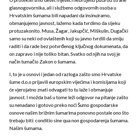
glasnogovornika, ali i službeno odgovornih osoba u
Hrvatskim šumama bili napadani da insinuiramo,
obmanjujemo javnost, lažemo kada tvrdimo da sijeku
protuzakonito. Musa, Žagar, Jakupčić, Miškulin, Dugački
samo su neki od ovlaštenih koji su javno tvrdili da smiju
raditi i da rade bez potvrđenog ključnog dokumenata, da
on zapravo i nije toliko bitan. Svatko od njih na svoj je
način tumačio Zakon o šumama.
I, to je u osnovi i jedan od razloga zašto smo Hrvatske
šume d.o.o prijavili europskim vijećima i komisijama koji
će vjerojatno znati odvagati to tu laže i obmanjuje
javnost. I možda baš u tome leži odgovor na pitanje zašto
su nenadano i gotovo preko noći Šumo gospodarske
osnove našim brižnim šumarima ponovno postale ono što
trebaju biti: conditio sine qua non gospodarenja šumama.
Našim šumama.