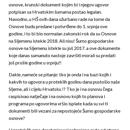
osnove, krunski dokument kojim bi i njegov ugovor
potpisan sa Hrvatskim šumama postao legalan.
Navodno, u HŠ ovih dana užurbano rade na tome da
Osnove budu predane i potvrđene do 1. srpnja ove
godine, i to bi bio normalan zakonski rok da su Osnove
na Sljemenu istekle 2018. Ali nisu! Šumo gospodarske
osnove na Sljemenu istekle su još 2017. a ove dokumente
koje danas sumanuto nastoje završiti morali su predati
još prošle godine u srpnju!!
Dakle, nameće se pitanje: tko je onda i na bazi kojih i
kakvih to ugovora u proteklih godinu dana pustošio naše
Sljeme, ali i cijelu Hrvatsku !? Tko je i na osnovu čega
raspisivao natječaje i na osnovu kojih to planova i
programa po ugovorima vršio isplate kada su svi ti
dokumenti bili vezani za nepostojeće Šumo gospodarske
osnove?
U proteklih smo deset mjeseci nebrojeno puta od strane