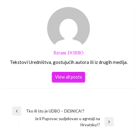
Biram DOBRO
Tekstovi Uredništva, gostujućih autora ili iz drugih medija.
View all posts
Navigacija
Tko ili što je UDBO – DESNICA!?
Previous
Je li Pupovac sudjelovao u agresiji na
Post
objava
Next
Hrvatsku!?
Post