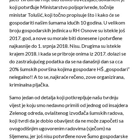
koji potvrđuje Ministarstvo poljoprivrede, točnije
ministar Tolušić, koji točno propisuje što i kako će se
gospodariti našim šumama idućih 10 godina. U velikom
broju gospodarskih jedinica u RH Osnove su istekle još
2017. god, a nove su morale biti donesene i potvrđene
najkasnije do 1. srpnja 2018. Nisu. Drugima su istekle
krajem 2018. i kada se pribroje onima iz 2017. dolazi se
do zastrašujućeg podatka da se na današnji dan sa cca
20% šumskih površina kojima gospodare HŠ „gospodari“
nelegalno!! A to se, najkraće rečeno, zove organizirana,
kriminalna pljačka.
Samo jedan od detalja koji potkrepljuje našu tvrdnju
vijest je koju smo nedavno primili od jednog od insajdera
Zelenog odreda, ovlaštenog izvođača šumskih radova,
koji tvrdi da je dobio obavijest da ne može započeti sa
ovogodišnjim ugovorenim radovima (sječom) na
Sljemenu, jer još nisu potvrđene nove Šumo gospodarske