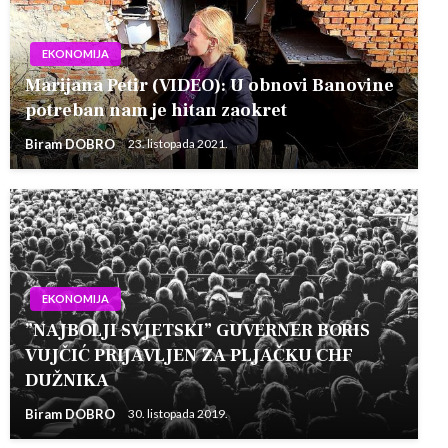
EKONOMIJA
Marijana Petir (VIDEO): U obnovi Banovine
potreban nam je hitan zaokret
Biram DOBRO
23. listopada 2021.
EKONOMIJA
”NAJBOLJI SVJETSKI” GUVERNER BORIS
VUJČIĆ PRIJAVLJEN ZA PLJAČKU CHF
DUŽNIKA
Biram DOBRO
30. listopada 2019.