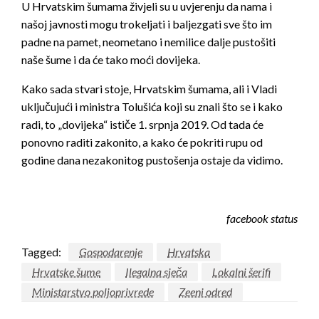
U Hrvatskim šumama živjeli su u uvjerenju da nama i
našoj javnosti mogu trokeljati i baljezgati sve što im
padne na pamet, neometano i nemilice dalje pustošiti
naše šume i da će tako moći dovijeka.
Kako sada stvari stoje, Hrvatskim šumama, ali i Vladi
uključujući i ministra Tolušića koji su znali što se i kako
radi, to „dovijeka“ ističe 1. srpnja 2019. Od tada će
ponovno raditi zakonito, a kako će pokriti rupu od
godine dana nezakonitog pustošenja ostaje da vidimo.
facebook status
Tagged:
Gospodarenje
Hrvatska
Hrvatske šume
Ilegalna sječa
Lokalni šerifi
Ministarstvo poljoprivrede
Zeeni odred