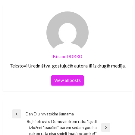
Biram DOBRO
Tekstovi Uredništva, gostujućih autora ili iz drugih medija.
View all posts
Navigacija
Dan D u hrvatskim šumama
Previous
Bojni otrovi u Domovinskom ratu: “Ljudi
Post
objava
izloženi “paučini” barem sedam godina
Next
nakon rata nisu smjeli imati potomke!”