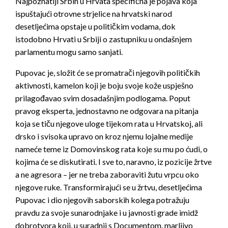
Najpoznatiji Srbin u Hrvata specifična je pojava koja
ispuštajući otrovne strjelice na hrvatski narod
desetljećima opstaje u političkim vodama, dok
istodobno Hrvati u Srbiji o zastupniku u ondašnjem
parlamentu mogu samo sanjati.
Pupo
vac je, složit će se promatrači njegovih političkih
aktivnosti, kamelon koji je boju svoje kože uspješno
prilagođavao svim dosadašnjim podlogama. Poput
pravog eksperta, jednostavno ne odgovara na pitanja
koja se tiču njegove uloge tijekom rata u Hrvatskoj, ali
drsko i svisoka upravo on kroz njemu lojalne medije
nameće teme iz Domovinskog rata koje su mu po ćudi, o
kojima će se diskutirati. I sve to, naravno, iz pozicije žrtve
a ne agresora – jer ne treba zaboraviti žutu vrpcu oko
njegove ruke. Transformirajući se u žrtvu, desetljećima
Pupovac i dio njegovih saborskih kolega potražuju
pravdu za svoje sunarodnjake i u javnosti grade imidž
dobrotvora koji, u suradnji s Documentom, marljivo