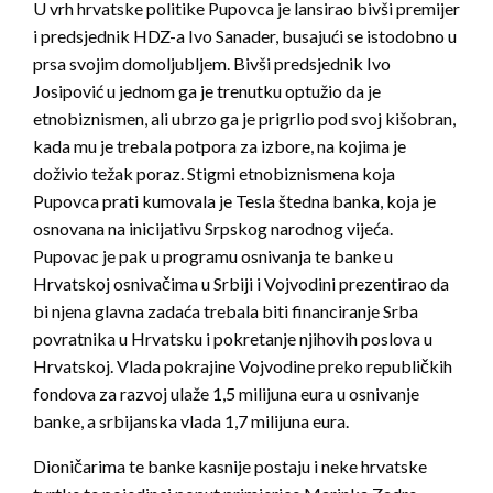
U vrh hrvatske politike Pupovca je lansirao bivši premijer
i predsjednik HDZ-a Ivo Sanader, busajući se istodobno u
prsa svojim domoljubljem. Bivši predsjednik Ivo
Josipović u jednom ga je trenutku optužio da je
etnobiznismen, ali ubrzo ga je prigrlio pod svoj kišobran,
kada mu je trebala potpora za izbore, na kojima je
doživio težak poraz. Stigmi etnobiznismena koja
Pupovca prati kumovala je Tesla štedna banka, koja je
osnovana na inicijativu Srpskog narodnog vijeća.
Pupovac je pak u programu osnivanja te banke u
Hrvatskoj osnivačima u Srbiji i Vojvodini prezentirao da
bi njena glavna zadaća trebala biti financiranje Srba
povratnika u Hrvatsku i pokretanje njihovih poslova u
Hrvatskoj. Vlada pokrajine Vojvodine preko republičkih
fondova za razvoj ulaže 1,5 milijuna eura u osnivanje
banke, a srbijanska vlada 1,7 milijuna eura.
Dioničarima te banke kasnije postaju i neke hrvatske