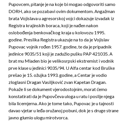
Pupovcem, pitanje je na koje bi mogao odgovoriti samo
DORH, ako se pozabavi ovim dokumentom. Angažman
brata Vojislava u agresorskoj vojci dokazuje izvadak iz
Registra krajinskih boraca, koji je nađen nakon
oslobođenja benkovačkog kraja u kolovozu 1995.
godine. Preslika Registra ukazuje na to da je Vojislav
Pupovac vojnik rođen 1957. godine, te da je pripadnik
jedinice 9035/51 koji je zadužio pušku PAP 421035. A
brat mu Mladen bio je velikosrpski ekstremist i vodnik
prve klase u jedinici 9035/94. U Alfa centar kod Bruške
prešao je 15. ožujka 1993. godine, a Centar je vodio
zloglasni Dragan Vasiljković zvan Kapetan Dragan.
Pokaže li se dokument vjerodostojnim, morat ćemo
konstatirati da je Pupovčeva uloga u ratu i poslije njega
bila licemjerna. Ako je tome tako, Pupovac je u tajnosti
davao vjetar u leđa oružanoj pobuni, dok je s druge strane
javno glumio ulogu mirotvorca.