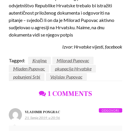
odvjetništvo Republike Hrvatske trebalo bi istražiti
autentičnost priloženog dokumenta i odgovoriti na
pitanje – svjedoči li on da je Milorad Pupovac aktivno
sudjelovao u agresiji na Hrvatsku. Naime, na dnu
dokumenta vidi se njegov potpis
Izvor: Hrvatske vijesti, facebook
Tagged:
Krajina
Milorad Pupovac
Mladen Pupovac
okupacija Hrvatske
pobunjeni Srbi
Vojislav Pupovac
1 COMMENTS
ODGOVORI
VLADIMIR PONGRAC
21. lipnja 2019. u 20:56