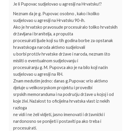
Je li Pupovac sudjelovao u agresiji na Hrvatsku!?
Neznam da je g. Pupovac osobno , kako i koliko
sudjelovao u agresiji na Hrvatsku 90-ih.
Ako je hrvatsko pravosuđe procesuiralo toliko hrvatskih
državljana i branitelja, a propušta
procesuirati ljude koji su tih godina borbe za opstanak
hravatskoga naroda aktivno sudjelovali
u borbi protčiv hrvatske države i naroda, neznam što
misliti o eventualnom sudjelovanju i
procesuiranju g. M. Pupovca ako je na bilo koji način
sudjelovao u agresiji na RH.
Znam međutim jedno: danas g.Pupovac vrlo aktivno
djeluje u velikosrpskom projektu i provedbi
srpskih memoranduma i na području države u kojoj i od
koje živi. Nažalost to oficijelna hrvatska vlast iz nekih
razloga
ne vidi i ne želi vidjeti, jasno imenovati i državnički i
nardonosno se ponijeti i postaviti pa ako treba i
procesuirati.