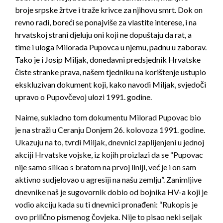
broje srpske žrtve i traže krivce za njihovu smrt. Dok on
revno radi, boreći se ponajviše za vlastite interese, i na
hrvatskoj strani djeluju oni koji ne dopuštaju da rat, a
time i uloga Milorada Pupovca u njemu, padnu u zaborav.
Tako je i Josip Miljak, donedavni predsjednik Hrvatske
čiste stranke prava, našem tjedniku na korištenje ustupio
ekskluzivan dokument koji, kako navodi Miljak, svjedoči
upravo o Pupovčevoj ulozi 1991. godine.
Naime, sukladno tom dokumentu Milorad Pupovac bio
je na straži u Ceranju Donjem 26. kolovoza 1991. godine.
Ukazuju na to, tvrdi Miljak, dnevnici zaplijenjeni u jednoj
akciji Hrvatske vojske, iz kojih proizlazi da se “Pupovac
nije samo slikao s bratom na prvoj liniji, već je i on sam
aktivno sudjelovao u agresiji na našu zemlju”. Zanimljive
dnevnike naš je sugovornik dobio od bojnika HV-a koji je
vodio akciju kada su ti dnevnici pronađeni: “Rukopis je
ovo prilično pismenog čovjeka. Nije to pisao neki seljak