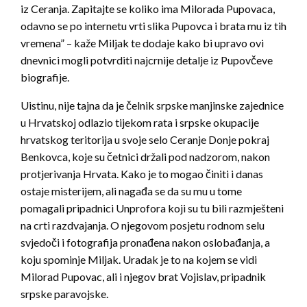
iz Ceranja. Zapitajte se koliko ima Milorada Pupovaca,
odavno se po internetu vrti slika Pupovca i brata mu iz tih
vremena” – kaže Miljak te dodaje kako bi upravo ovi
dnevnici mogli potvrditi najcrnije detalje iz Pupovčeve
biografije.
Uistinu, nije tajna da je čelnik srpske manjinske zajednice
u Hrvatskoj odlazio tijekom rata i srpske okupacije
hrvatskog teritorija u svoje selo Ceranje Donje pokraj
Benkovca, koje su četnici držali pod nadzorom, nakon
protjerivanja Hrvata. Kako je to mogao činiti i danas
ostaje misterijem, ali nagađa se da su mu u tome
pomagali pripadnici Unprofora koji su tu bili razmješteni
na crti razdvajanja. O njegovom posjetu rodnom selu
svjedoči i fotografija pronađena nakon oslobađanja, a
koju spominje Miljak. Uradak je to na kojem se vidi
Milorad Pupovac, ali i njegov brat Vojislav, pripadnik
srpske paravojske.