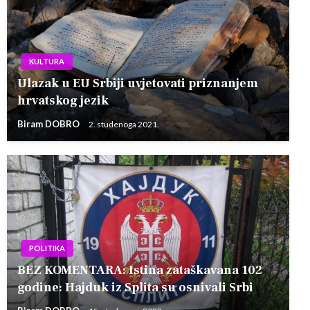
KULTURA
Ulazak u EU Srbiji uvjetovati priznanjem
hrvatskog jezik
Biram DOBRO
2. studenoga 2021.
POLITIKA
BEZ KOMENTARA: Istina zataškavana 102
godine: Hajduk iz Splita su osnivali Srbi