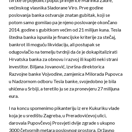
tvrtke te pojedinci poput primjerice Marinka Zadre,
većinskog vlasnika Sladorane Viro. Prve godine
poslovanja banka ostvaruje znatan gubitak, koji se
potom samo gomilao pa je njeno poslovanje okončano
2014. godine s gubitkom većim od 21 milijun kuna. Tesla
štedna banka ispunila je financijske kriterije za stečaj,
bankrot ili moguću likvidaciju, ali postupak se
odugovlačio na temelju tvrdnji da će je dokapitalizirati
Hrvatska banka za obnovu i razvoj ili kupiti neki strani
investitor. Biljana Jovanović, izvršna direktorica
Razvojne banke Vojvodine, zamjenica Milorada Pupovca
u Nadzornom odboru Tesla banke, svojedobno je bila
uhićena u Srbiji, a teretilo ju se za pronevjeru 27 milijuna
eura.
I na koncu spomenimo pikanteriju iz ere Kukuriku vlade
koja je u središtu Zagreba, u Preradovićevoj ulici,
darovala Pupovčevoj Prosvjeti dvije zgrade s ukupno
3000 četvornih metara poslovnog prostora. Državno