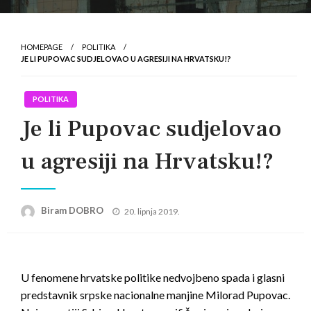
HOMEPAGE
POLITIKA
JE LI PUPOVAC SUDJELOVAO U AGRESIJI NA HRVATSKU!?
POLITIKA
Je li Pupovac sudjelovao
u agresiji na Hrvatsku!?
Posted
Biram DOBRO
20. lipnja 2019.
on
U fenomene hrvatske politike nedvojbeno spada i glasni
predstavnik srpske nacionalne manjine Milorad Pupovac.