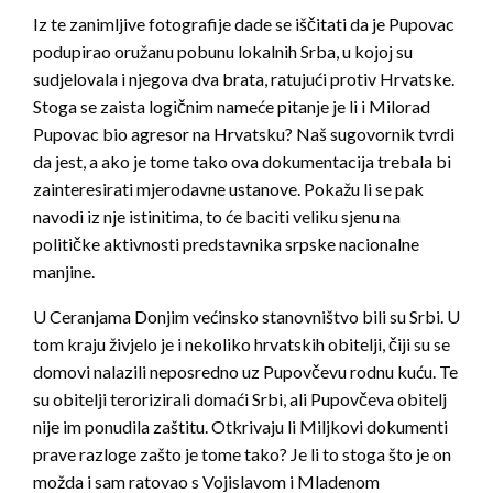
Iz te zanimljive fotografije dade se iščitati da je Pupovac
podupirao oružanu pobunu lokalnih Srba, u kojoj su
sudjelovala i njegova dva brata, ratujući protiv Hrvatske.
Stoga se zaista logičnim nameće pitanje je li i Milorad
Pupovac bio agresor na Hrvatsku? Naš sugovornik tvrdi
da jest, a ako je tome tako ova dokumentacija trebala bi
zainteresirati mjerodavne ustanove. Pokažu li se pak
navodi iz nje istinitima, to će baciti veliku sjenu na
političke aktivnosti predstavnika srpske nacionalne
manjine.
U Ceranjama Donjim većinsko stanovništvo bili su Srbi. U
tom kraju živjelo je i nekoliko hrvatskih obitelji, čiji su se
domovi nalazili neposredno uz Pupovčevu rodnu kuću. Te
su obitelji terorizirali domaći Srbi, ali Pupovčeva obitelj
nije im ponudila zaštitu. Otkrivaju li Miljkovi dokumenti
prave razloge zašto je tome tako? Je li to stoga što je on
možda i sam ratovao s Vojislavom i Mladenom