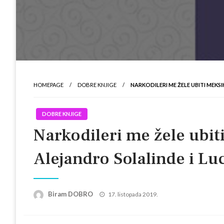
HOMEPAGE
DOBRE KNJIGE
NARKODILERI ME ŽELE UBITI MEKS
DOBRE KNJIGE
Narkodileri me žele ubit
Alejandro Solalinde i Lu
Posted
Biram DOBRO
17. listopada 2019.
on