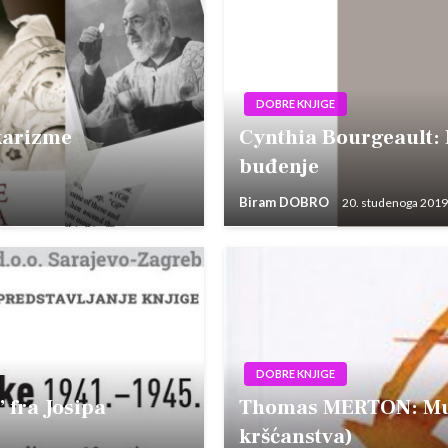
DOBRE KNJIGE
karizme
Cynthia Bourgeault: 
buđenje
Biram DOBRO
20. studenoga 2019
DOBRE KNJIGE
 fra Josipa
Thomas MERTON: Mudr
kršćanstva)