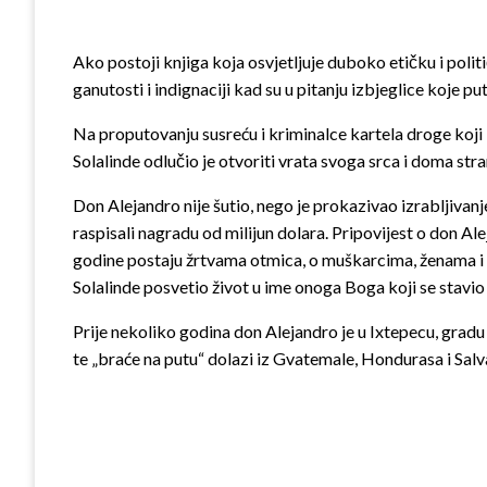
Ako postoji knjiga koja osvjetljuje duboko etičku i politi
ganutosti i indignaciji kad su u pitanju izbjeglice koje 
Na proputovanju susreću i kriminalce kartela droge koji 
Solalinde odlučio je otvoriti vrata svoga srca i doma st
Don Alejandro nije šutio, nego je prokazivao izrabljivan
raspisali nagradu od milijun dolara. Pripovijest o don Al
godine postaju žrtvama otmica, o muškarcima, ženama i 
Solalinde posvetio život u ime onoga Boga koji se stavio
Prije nekoliko godina don Alejandro je u Ixtepecu, gradu 
te „braće na putu“ dolazi iz Gvatemale, Hondurasa i Sa