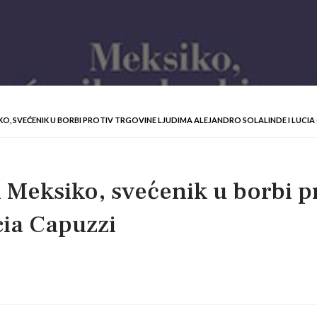
IKO, SVEĆENIK U BORBI PROTIV TRGOVINE LJUDIMA ALEJANDRO SOLALINDE I LUCIA
i Meksiko, svećenik u borbi p
cia Capuzzi