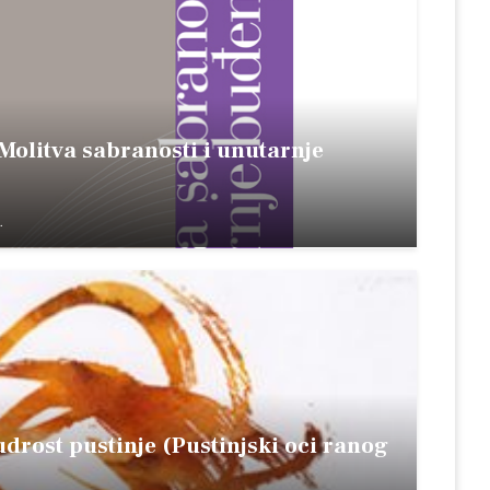
Molitva sabranosti i unutarnje
.
ost pustinje (Pustinjski oci ranog