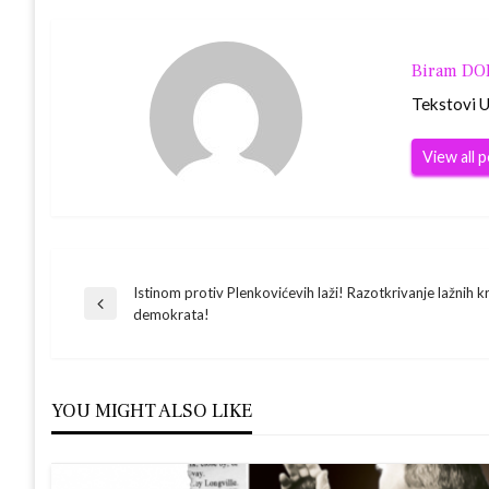
Biram D
Tekstovi Ur
View all 
Navigacija
Istinom protiv Plenkovićevih laži! Razotkrivanje lažnih k
Previous
demokrata!
Post
objava
YOU MIGHT ALSO LIKE