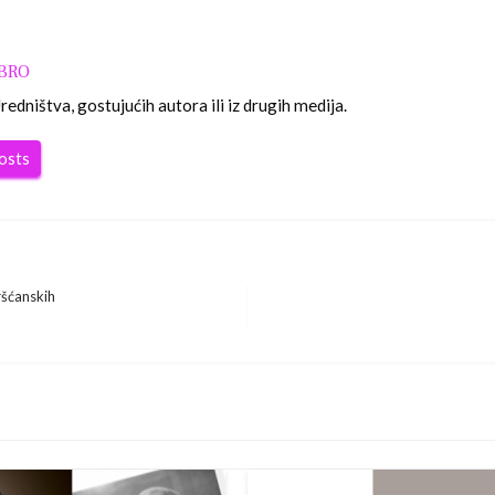
OBRO
edništva, gostujućih autora ili iz drugih medija.
posts
ršćanskih