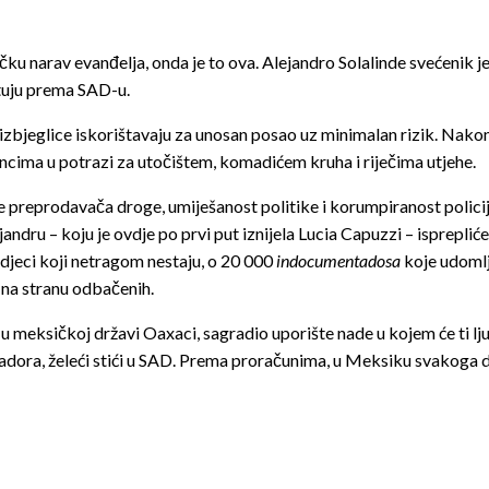
čku narav evanđelja, onda je to ova. Alejandro Solalinde svećenik je 
putuju prema SAD-u.
izbjeglice iskorištavaju za unosan posao uz minimalan rizik. Nakon 
rancima u potrazi za utočištem, komadićem kruha i riječima utjehe.
je preprodavača droge, umiješanost politike i korumpiranost polici
ejandru – koju je ovdje po prvi put iznijela Lucia Capuzzi – isprepl
djeci koji netragom nestaju, o 20 000
indocumentadosa
koje udomlj
 na stranu odbačenih.
u meksičkoj državi Oaxaci, sagradio uporište nade u kojem će ti lju
lvadora, želeći stići u SAD. Prema proračunima, u Meksiku svakoga