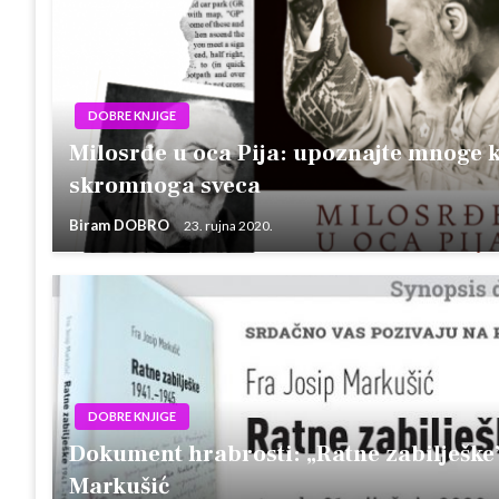
DOBRE KNJIGE
Milosrđe u oca Pija: upoznajte mnoge 
skromnoga sveca
Biram DOBRO
23. rujna 2020.
DOBRE KNJIGE
Dokument hrabrosti: „Ratne zabilješke”
Markušić