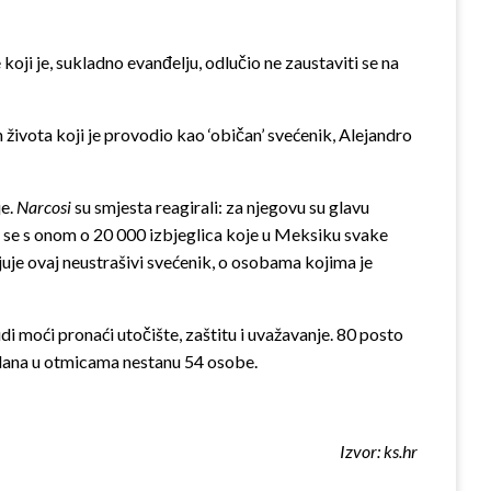
koji je, sukladno evanđelju, odlučio ne zaustaviti se na
života koji je provodio kao ‘običan’ svećenik, Alejandro
je.
Narcosi
su smjesta reagirali: za njegovu su glavu
iće se s onom o 20 000 izbjeglica koje u Meksiku svake
uje ovaj neustrašivi svećenik, o osobama kojima je
di moći pronaći utočište, zaštitu i uvažavanje. 80 posto
 dana u otmicama nestanu 54 osobe.
Izvor: ks.hr