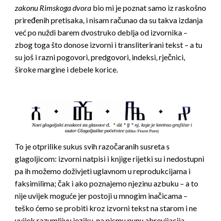
zakonu Rimskoga dvora
bio mi je poznat samo iz raskošno
priređenih pretisaka, i nisam računao da su takva izdanja
već po nuždi barem dvostruko deblja od izvornika –
zbog toga što donose izvorni i transliterirani tekst – a tu
su još i razni pogovori, predgovori, indeksi, rječnici,
široke margine i debele korice.
To je otprilike sukus svih razočaranih susreta s
glagoljicom: izvorni natpisi i knjige rijetki su i nedostupni
pa ih možemo doživjeti uglavnom u reprodukcijama i
faksimilima; čak i ako poznajemo njezinu azbuku – a to
nije uvijek moguće jer postoji u mnogim inačicama –
teško ćemo se probiti kroz izvorni tekst na starom i ne
uvijek razumljivu jeziku, na pismu punu abrevijacija,