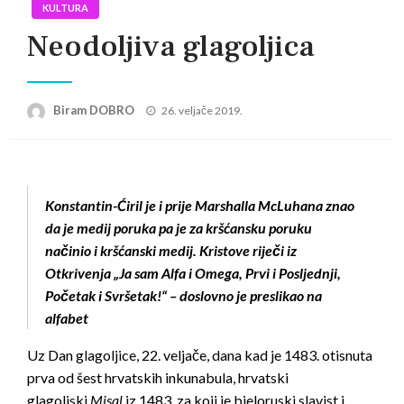
KULTURA
Neodoljiva glagoljica
Posted
Biram DOBRO
26. veljače 2019.
on
Konstantin-Ćiril je i prije Marshalla McLuhana znao
da je medij poruka pa je za kršćansku poruku
načinio i kršćanski medij. Kristove riječi iz
Otkrivenja „Ja sam Alfa i Omega, Prvi i Posljednji,
Početak i Svršetak!“ – doslovno je preslikao na
alfabet
Uz Dan glagoljice, 22. veljače, dana kad je 1483. otisnuta
prva od šest hrvatskih inkunabula, hrvatski
glagoljski
Misal
iz 1483, za koji je bjeloruski slavist i