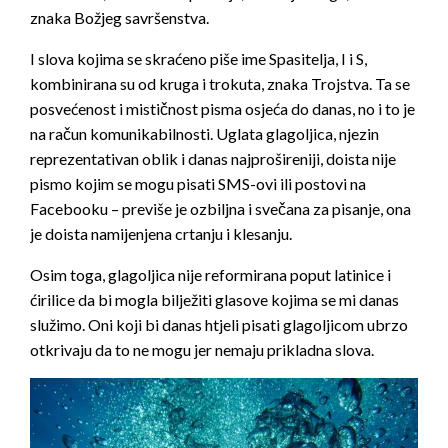
znaka Božjeg savršenstva.
I slova kojima se skraćeno piše ime Spasitelja, I i S,
kombinirana su od kruga i trokuta, znaka Trojstva. Ta se
posvećenost i mističnost pisma osjeća do danas, no i to je
na račun komunikabilnosti. Uglata glagoljica, njezin
reprezentativan oblik i danas najprošireniji, doista nije
pismo kojim se mogu pisati SMS-ovi ili postovi na
Facebooku – previše je ozbiljna i svečana za pisanje, ona
je doista namijenjena crtanju i klesanju.
Osim toga, glagoljica nije reformirana poput latinice i
ćirilice da bi mogla bilježiti glasove kojima se mi danas
služimo. Oni koji bi danas htjeli pisati glagoljicom ubrzo
otkrivaju da to ne mogu jer nemaju prikladna slova.