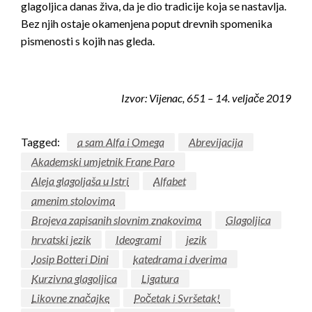
glagoljica danas živa, da je dio tradicije koja se nastavlja.
Bez njih ostaje okamenjena poput drevnih spomenika
pismenosti s kojih nas gleda.
Izvor: Vijenac, 651 – 14. veljače 2019
Tagged:
a sam Alfa i Omega
Abrevijacija
Akademski umjetnik Frane Paro
Aleja glagoljaša u Istri
Alfabet
amenim stolovima
Brojeva zapisanih slovnim znakovima
Glagoljica
hrvatski jezik
Ideogrami
jezik
Josip Botteri Dini
katedrama i dverima
Kurzivna glagoljica
Ligatura
Likovne značajke
Početak i Svršetak!