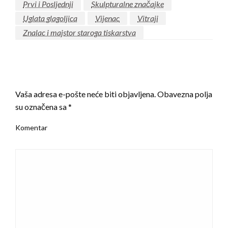
Prvi i Posljednji
Skulpturalne značajke
Uglata glagoljica
Vijenac
Vitraji
Znalac i majstor staroga tiskarstva
LEAVE A RESPONSE
Vaša adresa e-pošte neće biti objavljena.
Obavezna polja
su označena sa
*
Komentar