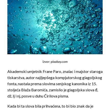
Izvor: pixabay.com
Akademski umjetnik Frane Paro, znalac i majstor staroga
tiskarstva, autor najljepšega kompjutorskog glagoljskog
fonta, nastala prema slovima senjskog kanonika iz 15.
stoljeća Blaža Baromića, zamislio je glagoljska slova đ,
dž, lj i nj, posve u duhu Ćirilova pisma.
Kada bi ta slova bila prihvaćena, to bi bio znak da je