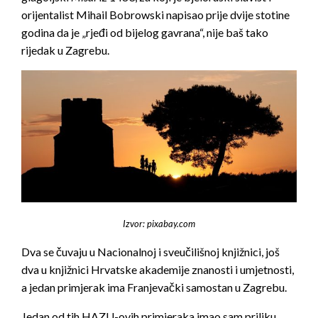
orijentalist Mihail Bobrowski napisao prije dvije stotine
godina da je „rjeđi od bijelog gavrana“, nije baš tako
rijedak u Zagrebu.
Izvor: pixabay.com
Dva se čuvaju u Nacionalnoj i sveučilišnoj knjižnici, još
dva u knjižnici Hrvatske akademije znanosti i umjetnosti,
a jedan primjerak ima Franjevački samostan u Zagrebu.
Jedan od tih HAZU-ovih primjeraka imao sam priliku