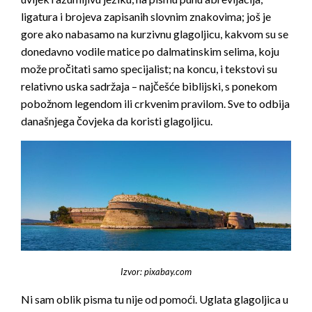
ligatura i brojeva zapisanih slovnim znakovima; još je
gore ako nabasamo na kurzivnu glagoljicu, kakvom su se
donedavno vodile matice po dalmatinskim selima, koju
može pročitati samo specijalist; na koncu, i tekstovi su
relativno uska sadržaja – najčešće biblijski, s ponekom
pobožnom legendom ili crkvenim pravilom. Sve to odbija
današnjega čovjeka da koristi glagoljicu.
Izvor: pixabay.com
Ni sam oblik pisma tu nije od pomoći. Uglata glagoljica u