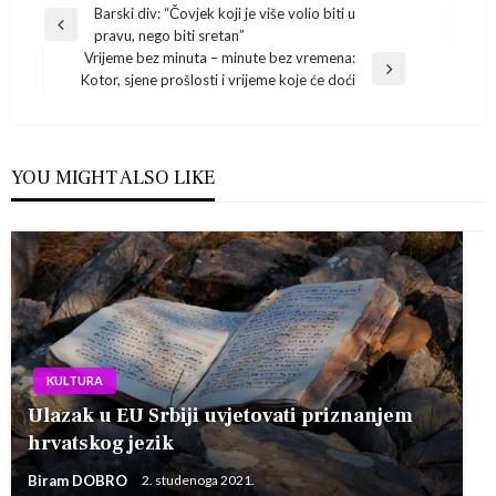
Navigacija
Barski div: “Čovjek koji je više volio biti u
Previous
pravu, nego biti sretan”
Post
objava
Vrijeme bez minuta – minute bez vremena:
Next
Kotor, sjene prošlosti i vrijeme koje će doći
Post
YOU MIGHT ALSO LIKE
KULTURA
Ulazak u EU Srbiji uvjetovati priznanjem
hrvatskog jezik
Biram DOBRO
2. studenoga 2021.