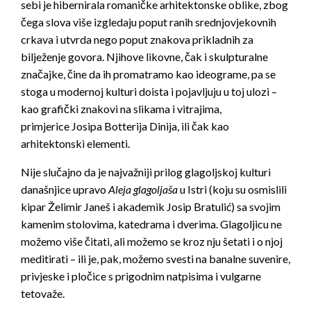
sebi je hibernirala romaničke arhitektonske oblike, zbog
čega slova više izgledaju poput ranih srednjovjekovnih
crkava i utvrda nego poput znakova prikladnih za
bilježenje govora. Njihove likovne, čak i skulpturalne
značajke, čine da ih promatramo kao ideograme, pa se
stoga u modernoj kulturi doista i pojavljuju u toj ulozi –
kao grafički znakovi na slikama i vitrajima,
primjerice
Josipa Botterija Dinij
a, ili čak kao
arhitektonski elementi.
Nije slučajno da je najvažniji prilog glagoljskoj kulturi
današnjice upravo
Aleja glagoljaša
u Istri (koju su osmislili
kipar Želimir Janeš i akademik Josip Bratulić) sa svojim
kamenim stolovima, katedrama i dverima. Glagoljicu ne
možemo više čitati, ali možemo se kroz nju šetati i o njoj
meditirati – ili je, pak, možemo svesti na banalne suvenire,
privjeske i pločice s prigodnim natpisima i vulgarne
tetovaže.