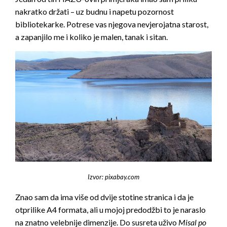
nakratko držati – uz budnu i napetu pozornost
bibliotekarke. Potrese vas njegova nevjerojatna starost,
a zapanjilo me i koliko je malen, tanak i sitan.
Izvor: pixabay.com
Znao sam da ima više od dvije stotine stranica i da je
otprilike A4 formata, ali u mojoj predodžbi to je naraslo
na znatno velebnije dimenzije. Do susreta uživo
Misal po