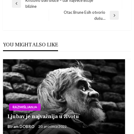
Navigacija
Kristovo uskrsnuće – dar najveće Božje
Previous
blizine
Post
objava
Otac Brune Esih otvorio
Next
dušu…
Post
YOU MIGHT ALSO LIKE
RAZMIŠLJANJA
Ljubav je najvažnija u životu
Biram DOBRO
20. prosinca 2022.