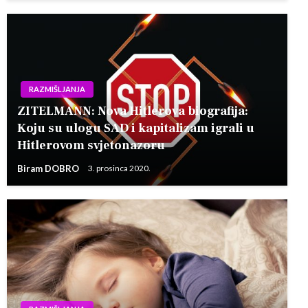
RAZMIŠLJANJA
ZITELMANN: Nova Hitlerova biografija:
Koju su ulogu SAD i kapitalizam igrali u
Hitlerovom svjetonazoru
Biram DOBRO
3. prosinca 2020.