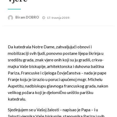
Posted
Biram DOBRO
17. travnja 2019.
on
Da katedrala Notre Dame, zahvaljujući obnovi i
mobilizaciji svih ljudi, ponovno postane lijepa škrinja u
središtu grada, znak vjere onih koji su ju gradili, crkva-
majka Vaše biskupije, arhitektonska i duhovna baština
Pariza, Francuske i cijeloga čovječanstva – nada je pape
Franje koju je izrazio u poruci upućenoj msgr. Michelu
Aupetitu, nadbiskupu glavnoga francuskog grada, nakon
velikog požara koji je djelomično uništio parišku
katedralu.
Sjedinjujem se u Vašoj žalosti – napisao je Papa – i u
žalosti vjernika Vaše biskupije, stanovnika Pariza i svih