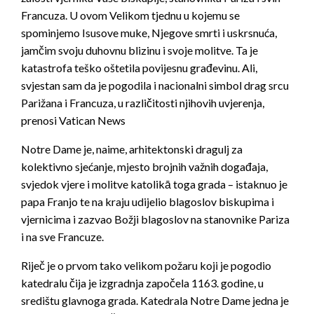
Francuza. U ovom Velikom tjednu u kojemu se
spominjemo Isusove muke, Njegove smrti i uskrsnuća,
jamčim svoju duhovnu blizinu i svoje molitve. Ta je
katastrofa teško oštetila povijesnu građevinu. Ali,
svjestan sam da je pogodila i nacionalni simbol drag srcu
Parižana i Francuza, u različitosti njihovih uvjerenja,
prenosi Vatican News
Notre Dame je, naime, arhitektonski dragulj za
kolektivno sjećanje, mjesto brojnih važnih događaja,
svjedok vjere i molitve katolikā toga grada – istaknuo je
papa Franjo te na kraju udijelio blagoslov biskupima i
vjernicima i zazvao Božji blagoslov na stanovnike Pariza
i na sve Francuze.
Riječ je o prvom tako velikom požaru koji je pogodio
katedralu čija je izgradnja započela 1163. godine, u
središtu glavnoga grada. Katedrala Notre Dame jedna je