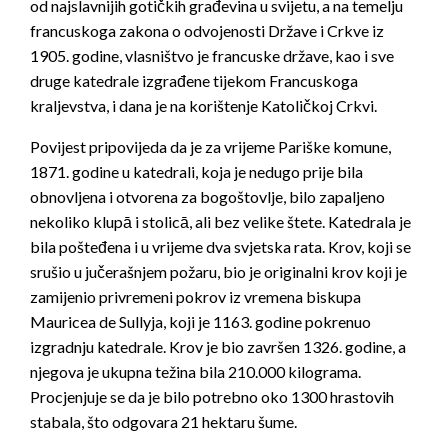
od najslavnijih gotičkih građevina u svijetu, a na temelju
francuskoga zakona o odvojenosti Države i Crkve iz
1905. godine, vlasništvo je francuske države, kao i sve
druge katedrale izgrađene tijekom Francuskoga
kraljevstva, i dana je na korištenje Katoličkoj Crkvi.
Povijest pripovijeda da je za vrijeme Pariške komune,
1871. godine u katedrali, koja je nedugo prije bila
obnovljena i otvorena za bogoštovlje, bilo zapaljeno
nekoliko klupā i stolicā, ali bez velike štete. Katedrala je
bila pošteđena i u vrijeme dva svjetska rata. Krov, koji se
srušio u jučerašnjem požaru, bio je originalni krov koji je
zamijenio privremeni pokrov iz vremena biskupa
Mauricea de Sullyja, koji je 1163. godine pokrenuo
izgradnju katedrale. Krov je bio završen 1326. godine, a
njegova je ukupna težina bila 210.000 kilograma.
Procjenjuje se da je bilo potrebno oko 1300 hrastovih
stabala, što odgovara 21 hektaru šume.