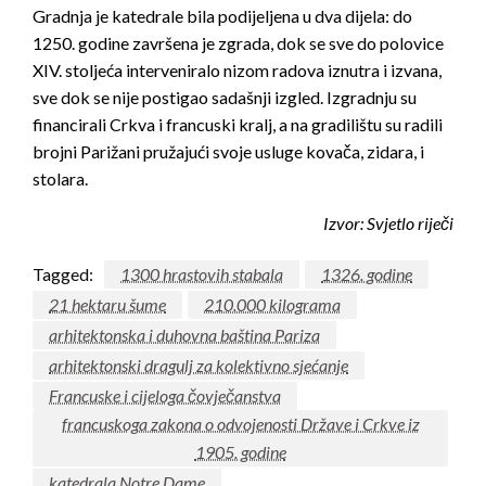
Gradnja je katedrale bila podijeljena u dva dijela: do
1250. godine završena je zgrada, dok se sve do polovice
XIV. stoljeća interveniralo nizom radova iznutra i izvana,
sve dok se nije postigao sadašnji izgled. Izgradnju su
financirali Crkva i francuski kralj, a na gradilištu su radili
brojni Parižani pružajući svoje usluge kovača, zidara, i
stolara.
Izvor:
Svjetlo riječi
Tagged:
1300 hrastovih stabala
1326. godine
21 hektaru šume
210.000 kilograma
arhitektonska i duhovna baština Pariza
arhitektonski dragulj za kolektivno sjećanje
Francuske i cijeloga čovječanstva
francuskoga zakona o odvojenosti Države i Crkve iz
1905. godine
katedrala Notre Dame