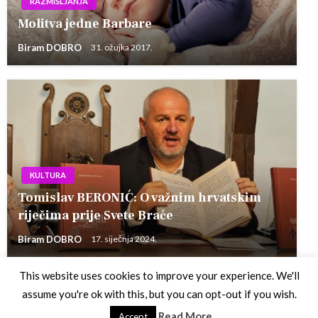
RAZMIŠLJANJA
Molitva jedne Barbare
Biram DOBRO
31. ožujka 2017.
KULTURA
Tomislav BERONIĆ: O važnim hrvatskim
riječima prije Svete Braće
Biram DOBRO
17. siječnja 2024.
This website uses cookies to improve your experience. We'll
assume you're ok with this, but you can opt-out if you wish.
Theme by Silk Themes
Read More
Accept