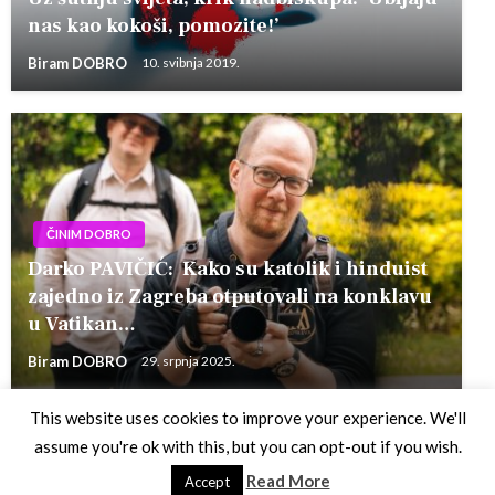
nas kao kokoši, pomozite!’
Biram DOBRO
10. svibnja 2019.
ČINIM DOBRO
Darko PAVIČIĆ: Kako su katolik i hinduist
zajedno iz Zagreba otputovali na konklavu
u Vatikan…
Biram DOBRO
29. srpnja 2025.
This website uses cookies to improve your experience. We'll
assume you're ok with this, but you can opt-out if you wish.
Theme by Silk Themes
Read More
Accept