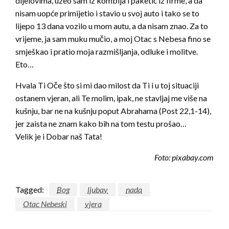
dijelovima, uzeo sam iz kombija i paketić iz firme, a da
nisam uopće primijetio i stavio u svoj auto i tako se to
lijepo 13 dana vozilo u mom autu, a da nisam znao. Za to
vrijeme, ja sam muku mučio, a moj Otac s Nebesa fino se
smješkao i pratio moja razmišljanja, odluke i molitve.
Eto…
Hvala Ti Oče što si mi dao milost da Ti i u toj situaciji
ostanem vjeran, ali Te molim, ipak, ne stavljaj me više na
kušnju, bar ne na kušnju poput Abrahama (Post 22,1-14),
jer zaista ne znam kako bih na tom testu prošao…
Velik je i Dobar naš Tata!
Foto: pixabay.com
Tagged:
Bog
ljubav
nada
Otac Nebeski
vjera