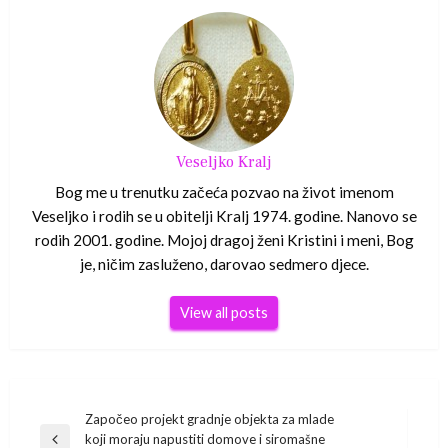
Veseljko Kralj
Bog me u trenutku začeća pozvao na život imenom
Veseljko i rodih se u obitelji Kralj 1974. godine. Nanovo se
rodih 2001. godine. Mojoj dragoj ženi Kristini i meni, Bog
je, ničim zasluženo, darovao sedmero djece.
View all posts
Navigacija
Započeo projekt gradnje objekta za mlade
koji moraju napustiti domove i siromašne
Previous