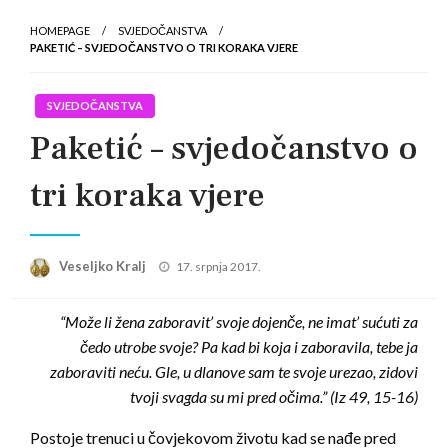
HOMEPAGE
SVJEDOČANSTVA
PAKETIĆ – SVJEDOČANSTVO O TRI KORAKA VJERE
SVJEDOČANSTVA
Paketić – svjedočanstvo o
tri koraka vjere
Posted
Veseljko Kralj
17. srpnja 2017.
on
“Može li žena zaboravit’ svoje dojenče,
ne imat’ sućuti za
čedo utrobe svoje?
Pa kad bi koja i zaboravila,
tebe ja
zaboraviti neću.
Gle, u dlanove sam te svoje urezao,
zidovi
tvoji svagda su mi pred očima.” (Iz 49, 15-16)
Postoje trenuci u čovjekovom životu kad se nađe pred