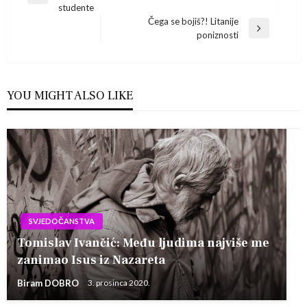
objava
studente
Post
Čega se bojiš?! Litanije
Next
poniznosti
Post
YOU MIGHT ALSO LIKE
SVJEDOČANSTVA
Tomislav Ivančić: Među ljudima najviše me
zanimao Isus iz Nazareta
Biram DOBRO
3. prosinca 2020.