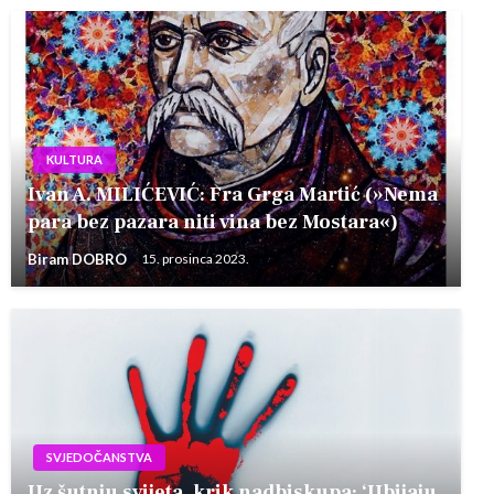
KULTURA
Ivan A. MILIĆEVIĆ: Fra Grga Martić (»Nema
para bez pazara niti vina bez Mostara«)
Biram DOBRO
15. prosinca 2023.
SVJEDOČANSTVA
Uz šutnju svijeta, krik nadbiskupa: ‘Ubijaju