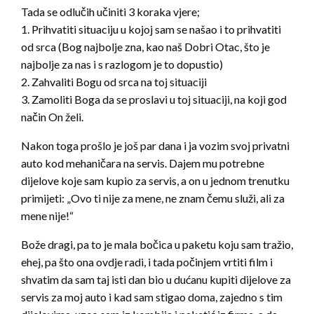
Tada se odlučih učiniti 3 koraka vjere;
1. Prihvatiti situaciju u kojoj sam se našao i to prihvatiti
od srca (Bog najbolje zna, kao naš Dobri Otac, što je
najbolje za nas i s razlogom je to dopustio)
2. Zahvaliti Bogu od srca na toj situaciji
3. Zamoliti Boga da se proslavi u toj situaciji, na koji god
način On želi.
Nakon toga prošlo je još par dana i ja vozim svoj privatni
auto kod mehaničara na servis. Dajem mu potrebne
dijelove koje sam kupio za servis, a on u jednom trenutku
primijeti: „Ovo ti nije za mene, ne znam čemu služi, ali za
mene nije!“
Bože dragi, pa to je mala bočica u paketu koju sam tražio,
ehej, pa što ona ovdje radi, i tada počinjem vrtiti film i
shvatim da sam taj isti dan bio u dućanu kupiti dijelove za
servis za moj auto i kad sam stigao doma, zajedno s tim