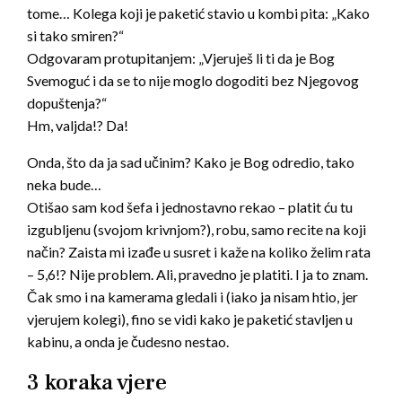
tome… Kolega koji je paketić stavio u kombi pita: „Kako
si tako smiren?“
Odgovaram protupitanjem: „Vjeruješ li ti da je Bog
Svemoguć i da se to nije moglo dogoditi bez Njegovog
dopuštenja?“
Hm, valjda!? Da!
Onda, što da ja sad učinim? Kako je Bog odredio, tako
neka bude…
Otišao sam kod šefa i jednostavno rekao – platit ću tu
izgubljenu (svojom krivnjom?), robu, samo recite na koji
način? Zaista mi izađe u susret i kaže na koliko želim rata
– 5,6!? Nije problem. Ali, pravedno je platiti. I ja to znam.
Čak smo i na kamerama gledali i (iako ja nisam htio, jer
vjerujem kolegi), fino se vidi kako je paketić stavljen u
kabinu, a onda je čudesno nestao.
3 koraka vjere