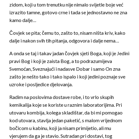
zidom, koji u tom trenutku nije nimalo svijetle boje već
izrazito tamne, gotovo crne i tada se jednostavno ne zna
kamo dalje…
Čovjek se pita; čemu to, zašto to, nisam ništa kriv, kako
dalje i nakon svih tih pitanja, odgovora i dalje nema…
A onda se taj i takav jadan čovjek sjeti Boga, koji je Jedini
pravi Bog i koji je zaista Bog, a to podrazumijeva
Svemoćan, Sveznajući i nadasve Dobar i samo On zna
zašto je nešto tako i tako ispalo i koji jedini poznaje sve
uzroke i posljedice djelovanja.
Radim na poslovima dostave robe, i to vrlo skupih
kemikalija koje se koriste u raznim laboratorijima. Pri
utovaru kombija, kolega skladištar, da bi mi pomogao
kod utovara, stavlja jedan paketić, s malom vrijednom
bočicom u kabinu, koji ja nisam primijetio, ali mu
vjerujem da ga je stavio. Sutradan pri dostavi, tog