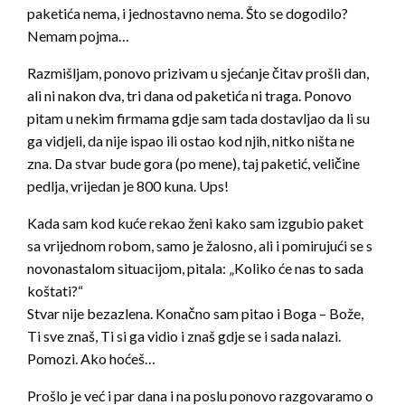
paketića nema, i jednostavno nema. Što se dogodilo?
Nemam pojma…
Razmišljam, ponovo prizivam u sjećanje čitav prošli dan,
ali ni nakon dva, tri dana od paketića ni traga. Ponovo
pitam u nekim firmama gdje sam tada dostavljao da li su
ga vidjeli, da nije ispao ili ostao kod njih, nitko ništa ne
zna. Da stvar bude gora (po mene), taj paketić, veličine
pedlja, vrijedan je 800 kuna. Ups!
Kada sam kod kuće rekao ženi kako sam izgubio paket
sa vrijednom robom, samo je žalosno, ali i pomirujući se s
novonastalom situacijom, pitala: „Koliko će nas to sada
koštati?“
Stvar nije bezazlena. Konačno sam pitao i Boga – Bože,
Ti sve znaš, Ti si ga vidio i znaš gdje se i sada nalazi.
Pomozi. Ako hoćeš…
Prošlo je već i par dana i na poslu ponovo razgovaramo o