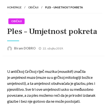
HOMEPAGE
OBIČAJI
PLES – UMJETNOST POKRETA
OBIČAJI
Ples – Umjetnost pokreta
Posted
Biram DOBRO
22. ožujka 2019.
on
U antičkoj Grčkoj riječ muzika (
mousikē
) značila
je
umjetnost muza
(muze su u grčkoj mitologiji božice
umjetnosti), a ta umjetnost obuhvaćala je glazbu, ples i
pjesništvo. Sve tri ove umjetnosti usko su međusobno
povezane, a za ples možemo reći da je prirodni izdanak
glazbe i bez nje gotovo da ne može postojati.