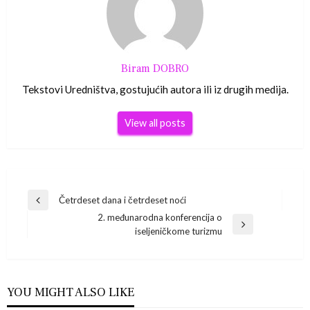
Biram DOBRO
Tekstovi Uredništva, gostujućih autora ili iz drugih medija.
View all posts
Navigacija
Četrdeset dana i četrdeset noći
Previous
2. međunarodna konferencija o
Post
objava
Next
iseljeničkome turizmu
Post
YOU MIGHT ALSO LIKE