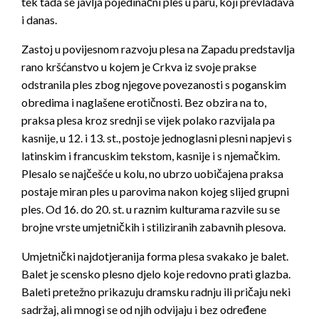
tek tada se javlja pojedinačni ples u paru, koji prevladava
i danas.
Zastoj u povijesnom razvoju plesa na Zapadu predstavlja
rano krš­ćanstvo u kojem je Crk­va iz svoje prakse
odstranila ples zbog njegove povezanosti s poganskim
obredima i naglašene erotičnosti. Bez obzira na to,
praksa plesa kroz srednji se vijek polako razvijala pa
kasnije, u 12. i 13. st., postoje jednoglasni plesni napjevi s
latinskim i francuskim tekstom, kasnije i s njemačkim.
Plesalo se najčeš­će u kolu, no ubrzo uobičajena praksa
postaje miran ples u parovima nakon kojeg slijed grupni
ples. Od 16. do 20. st. u raznim kulturama razvile su se
brojne vrste umjetničkih i stiliziranih zabavnih plesova.
Umjetnički najdotjeranija forma plesa svakako je balet.
Balet je scensko plesno djelo koje redovno prati glazba.
Baleti pretežno prikazuju dramsku radnju ili pričaju neki
sadržaj, ali mnogi se od njih odvijaju i bez određene