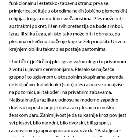
funkcionalnu i estetsko-zabavnu stranu: prva se,
primjerice, očituje u obredima nekih (obično plemenskih)
religija, druga u narodnim svečanostima. Ples može biti
apstraktni pokret, lišen svih pretenzija da bude simbol,
izraz ili slika čega, ali isto tako može biti i obrnuto, da
ples ima određeno značenje koje se želi priopćiti. U svom
krajnjem obliku takav ples postaje pantomima.
U antičkoj je Grčkoj ples igrao važnu ulogu i u privatnom
životu i u javnim ceremonijama. Plesalo se najčeš­će
grupno i to uglavnom u istospolnim skupinama, premda
ne isključivo. Individualni (solo) ples razvio se ponajviše
na pozornici, ali također i na privatnim zabavama.
Najistaknutija razlika u odnosu na moderno zapadno
društvo nepostojanje je dokaza o plesanju u muško-
ženskom paru. Zanimljivost je da su kasnije kroz povijest
svi plesovi, bilo narodni, bilo dvorski, bili grupni, s
raznovrsnim grupiranjima parova, sve do 19. stoljeća –