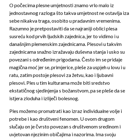
O počecima plesne umjetnosti znamo vrlo malo iz
jednostavnog razloga što takva umjetnost ne ostavlja iza
sebe nikakva traga, osobito u pradavnim vremenima.
Razumno je pretpostaviti da se najraniji oblici plesa
susreću kod prvih ljudskih zajednica, jer to vidimo i u
današnjim plemenskim zajednicama. Plesovi u takvim
zajednicama snažno izražavaju duševna stanja i usko su
povezani s određenim prigodama. Često im se pridaje
magična moć jer se, primjerice, pleše za uspjeh u lovu i u
ratu, zatim postoje plesovi za žetvu, kao i ljubavni
plesovi. Ples u tim kulturama može biti sredstvo
ekstatičnog sjedinjenja s božanstvom, pa se pleše da se
istjera zloduha i izliječi bolesnog.
Ples možemo promatrati kao izraz individualne volje i
potrebe i kao društveni fenomen. U ovom drugom
slučaju on je čvrsto povezan s društvenom sredinom i
uvjetovan njezinim običajima i nazorima. Ima svoju