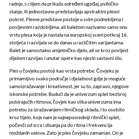
radnje, s ciljem da prikažu određeni ugođaj, psihičko
stanje, ili jednostavno predstavljaju apstraktni plesni
pokret. Plesne predstave postoje u svim podnebljima i
povijesnim razdobljima, ali baletom nazivamo samo onu
vrstu plesa koja je nastala na europskoj sceni potkraj 16.
stoljeća i razvijala se do danas u različitim varijantama.
Balet je samostalno umjetničko djelo, ali se kroz povijest
dijelom razvijao i unutar opere kao njezin sastavni dio.
Ples u čovjeku postoji kao vrsta potrebe. Čovjeku je
primamljivo svako područje i djelatnost gdje je moguće
samoizražavanje i kreativnost, jer su to, zapravo, njegove
iskonske potrebe. Budući da je univerzum splet bezbroj
pulsirajućih ritmova, čovjek kao slika univerzuma ima
potrebu za izražavanjem ritmičkog sklada, i to osobito
kroz tijelo, koje nam je najneposredniji ritmički splet,
počevši od srca i disanja pa do ritma i frekvencija
moždanih valova. Zato je ples čovjeku zamaman. On je