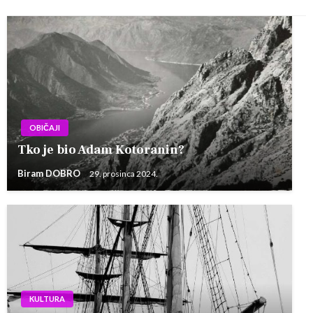
OBIČAJI
Tko je bio Adam Kotoranin?
Biram DOBRO
29. prosinca 2024.
KULTURA