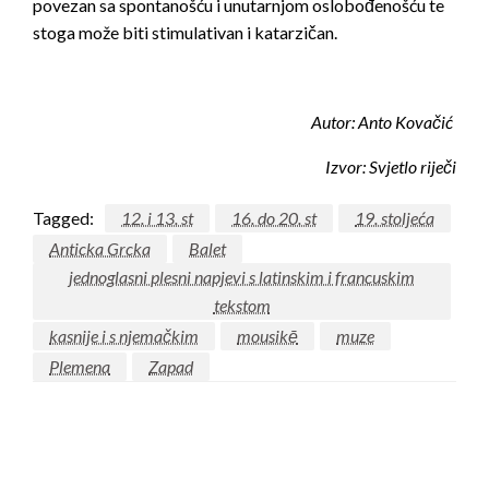
povezan sa spontanoš­ću i unutarnjom oslobođenoš­ću te
stoga može biti stimulativan i katarzičan.
Autor: Anto Kovačić
Izvor:
Svjetlo riječi
Tagged:
12. i 13. st
16. do 20. st
19. stoljeća
Anticka Grcka
Balet
jednoglasni plesni napjevi s latinskim i francuskim
tekstom
kasnije i s njemačkim
mousikē
muze
Plemena
Zapad
LEAVE A RESPONSE