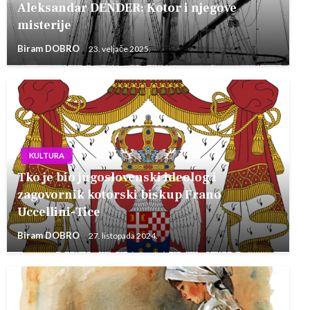
Aleksandar DENDER: Kotor i njegove
misterije
Biram DOBRO
23. veljače 2025.
KULTURA
Tko je bio jugoslovenski ideolog i
zagovornik kotorski biskup Frano
Uccellini-Tice
Biram DOBRO
27. listopada 2024.