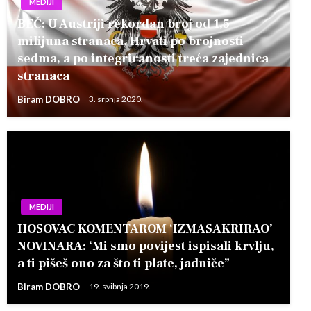
MEDIJI
BEČ: U Austriji rekordan broj od 1,5
milijuna stranaca, Hrvati po brojnosti
sedma, a po integriranosti treća zajednica
stranaca
Biram DOBRO
3. srpnja 2020.
MEDIJI
HOSOVAC KOMENTAROM ‘IZMASAKRIRAO’
NOVINARA: ‘Mi smo povijest ispisali krvlju,
a ti pišeš ono za što ti plate, jadniče”
Biram DOBRO
19. svibnja 2019.