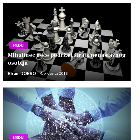
MEDIJI
Mihalinec neće podržati štrajk nenastavnog
osoblja
Biram DOBRO
4. prosinca 2019.
MEDIJI