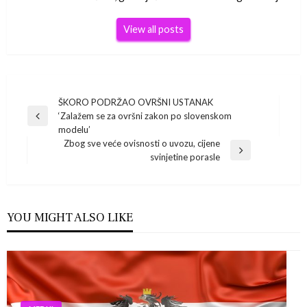
View all posts
Navigacija
ŠKORO PODRŽAO OVRŠNI USTANAK
‘Zalažem se za ovršni zakon po slovenskom
Previous
objava
modelu’
Post
Zbog sve veće ovisnosti o uvozu, cijene
Next
svinjetine porasle
Post
YOU MIGHT ALSO LIKE