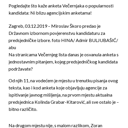
Pogledajte što kaže anketa Večernjaka o popularnosti
kandidata: Ni blizu agencijskim anketama!
Zagreb, 03.12.2019 – Miroslav Škoro predao je
Državnom izbornom povjerenstvu kandidaturu za
predsjedničke izbore. foto HINA/ Admir BULJUBAŠIĆ/
abu
Na stranicama Večernjeg lista danas je osvanula anketa s
jednostavnim pitanjem, kojeg predsjedničkog kandidata
podržavate?
Od njih 11, na vodećem je mjestu u trenutku pisanja ovog
teksta, kao i kod anketa koje objavljuju agencije za
ispitivanje javnog mišljenja, na prvom mjestu aktualna
predsjednica Kolinda Grabar-Kitarović, ali sve ostalo je –
bitno različito.
Na drugom mjestu nije, s malom razlikom, Zoran