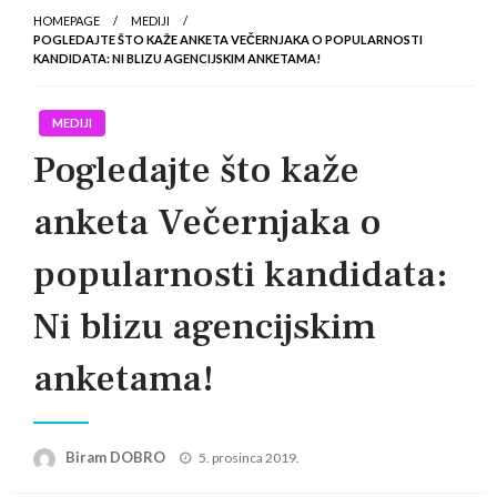
HOMEPAGE
MEDIJI
POGLEDAJTE ŠTO KAŽE ANKETA VEČERNJAKA O POPULARNOSTI
KANDIDATA: NI BLIZU AGENCIJSKIM ANKETAMA!
MEDIJI
Pogledajte što kaže
anketa Večernjaka o
popularnosti kandidata:
Ni blizu agencijskim
anketama!
Posted
Biram DOBRO
5. prosinca 2019.
on