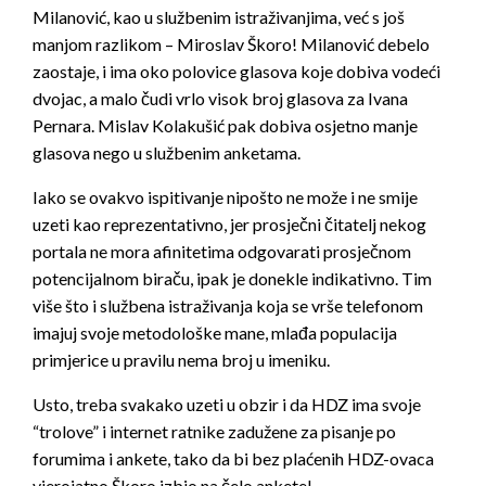
Milanović, kao u službenim istraživanjima, već s još
manjom razlikom – Miroslav Škoro! Milanović debelo
zaostaje, i ima oko polovice glasova koje dobiva vodeći
dvojac, a malo čudi vrlo visok broj glasova za Ivana
Pernara. Mislav Kolakušić pak dobiva osjetno manje
glasova nego u službenim anketama.
Iako se ovakvo ispitivanje nipošto ne može i ne smije
uzeti kao reprezentativno, jer prosječni čitatelj nekog
portala ne mora afinitetima odgovarati prosječnom
potencijalnom biraču, ipak je donekle indikativno. Tim
više što i službena istraživanja koja se vrše telefonom
imajuj svoje metodološke mane, mlađa populacija
primjerice u pravilu nema broj u imeniku.
Usto, treba svakako uzeti u obzir i da HDZ ima svoje
“trolove” i internet ratnike zadužene za pisanje po
forumima i ankete, tako da bi bez plaćenih HDZ-ovaca
vjerojatno Škoro izbio na čelo ankete!