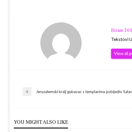
Biram D
Tekstovi Ur
View all 
Navigacija
Jeruzalemski kralj gubavac s templarima pobijedio Sala
Previous
Post
objava
YOU MIGHT ALSO LIKE