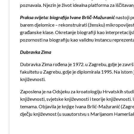
poznavala. Njezin je život idealna platforma za iščitava
Praksa svijeta: biografija Ivane Brlič-Mažuranić
nastoji pr
barem djelomice – rekonstruirati (žensku) mikropovijest
građanske klase. Okretanje biografiji kao interpretacij
pozornosti na biografiju kao validnu instancu reprezentac
Dubravka Zima
Dubravka Zima rođena je 1972. u Zagrebu, gdje je završila
fakultetu u Zagrebu, gdje je diplomirala 1995. Na istom 
književnosti.
Zaposlena je na Odsjeku za kroatologiju Hrvatskih studij
književnosti, svjetske književnosti i teorije književnos
temama. Objavila je knjige Ivana Brlić-Mažuranić (Zagre
dječju književnost (u suautorstvu s Marijanom Hameršak