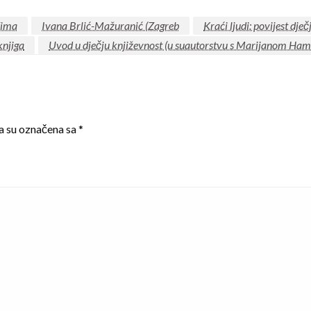
Zima
Ivana Brlić-Mažuranić (Zagreb
Kraći ljudi: povijest dj
knjiga
Uvod u dječju književnost (u suautorstvu s Marijanom Ham
a su označena sa
*