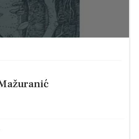
č-Mažuranić
)