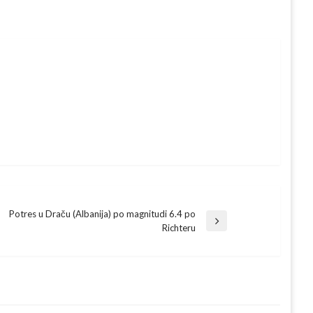
Potres u Draču (Albanija) po magnitudi 6.4 po
Next
Richteru
Post