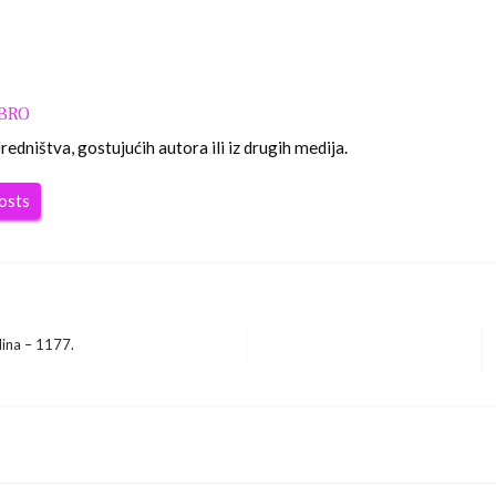
OBRO
edništva, gostujućih autora ili iz drugih medija.
posts
dina – 1177.