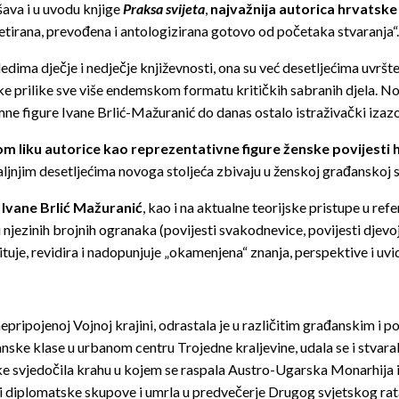
šava i u uvodu knjige
Praksa svijeta
,
najvažnija autorica hrvatske
retirana, prevođena i antologizirana gotovo od početaka stvaranja“.
dima dječje i nedječje književnosti, ona su već desetljećima uvršte
ke prilike sve više endemskom formatu kritičkih sabranih djela. No
timne figure Ivane Brlić-Mažuranić do danas ostalo istraživački izazo
m liku autorice kao reprezentativne figure ženske povijesti
 daljnjim desetljećima novoga stoljeća zbivaju u ženskoj građanskoj
a
Ivane Brlić Mažuranić
, kao i na aktualne teorijske pristupe u ref
i njezinih brojnih ogranaka (povijesti svakodnevice, povijesti djevoj
ituje, revidira i nadopunjuje „okamenjena“ znanja, perspektive i uvid
 nepripojenoj Vojnoj krajini, odrastala je u različitim građanskim
ske klase u urbanom centru Trojedne kraljevine, udala se i stvara
svjedočila krahu u kojem se raspala Austro-Ugarska Monarhija i o
e i diplomatske skupove i umrla u predvečerje Drugog svjetskog rata