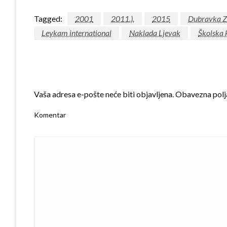
Tagged:
2001
2011.).
2015
Dubravka 
Leykam international
Naklada Ljevak
Školska 
LEAVE A RESPONSE
Vaša adresa e-pošte neće biti objavljena.
Obavezna polj
Komentar