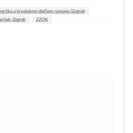
ečjeg lika u hrvatskom dječjem romanu (Zagreb
eršak; Zagreb
ZZOK