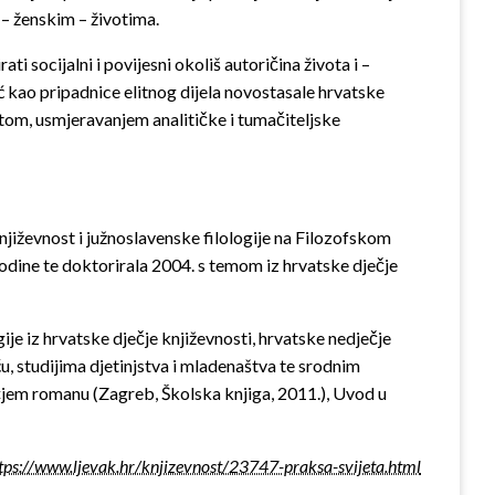
 – ženskim – životima.
rati socijalni i povijesni okoliš autoričina života i –
 kao pripadnice elitnog dijela novostasale hrvatske
atom, usmjeravanjem analitičke i tumačiteljske
književnost i južnoslavenske filologije na Filozofskom
godine te doktorirala 2004. s temom iz hrvatske dječje
je iz hrvatske dječje književnosti, hrvatske nedječje
u, studijima djetinjstva i mladenaštva te srodnim
ečjem romanu (Zagreb, Školska knjiga, 2011.), Uvod u
tps://www.ljevak.hr/knjizevnost/23747-praksa-svijeta.html