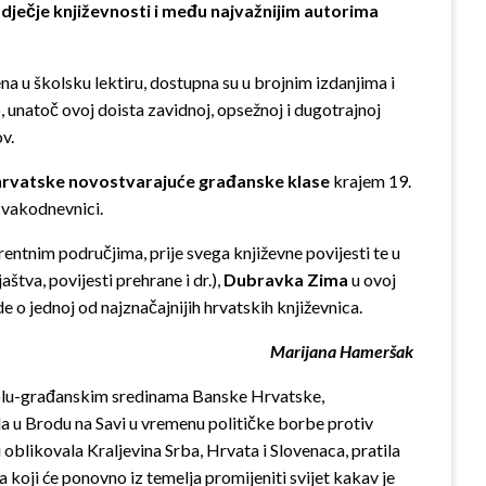
 dječje književnosti i među najvažnijim autorima
na u školsku lektiru, dostupna su u brojnim izdanjima i
, unatoč ovoj doista zavidnoj, opsežnoj i dugotrajnoj
v.
 hrvatske novostvarajuće građanske klase
krajem 19.
 svakodnevnici.
erentnim područjima, prije svega književne povijesti te u
aštva, povijesti prehrane i dr.),
Dubravka Zima
u ovoj
e o jednoj od najznačajnijih hrvatskih književnica.
Marijana Hameršak
 i polu-građanskim sredinama Banske Hrvatske,
la u Brodu na Savi u vremenu političke borbe protiv
blikovala Kraljevina Srba, Hrvata i Slovenaca, pratila
 koji će ponovno iz temelja promijeniti svijet kakav je