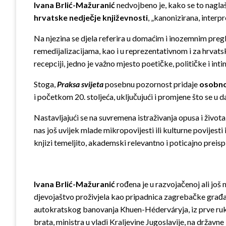
Ivana Brlić-Mažuranić
nedvojbeno je, kako se to nagla
hrvatske nedječje književnosti
, „kanonizirana, interp
Na njezina se djela referira u domaćim i inozemnim pregle
remedijalizacijama, kao i u reprezentativnom i za hrvats
recepciji, jedno je važno mjesto poetičke, političke i in
Stoga,
Praksa svijeta
posebnu pozornost pridaje
osobno
i početkom 20. stoljeća, uključujući i promjene što se u
Nastavljajući se na suvremena istraživanja opusa i život
nas još uvijek mlade mikropovijesti ili kulturne povijesti 
knjizi temeljito, akademski relevantno i poticajno preisp
Ivana Brlić-Mažuranić
rođena je u razvojačenoj ali još
djevojaštvo proživjela kao pripadnica zagrebačke građan
autokratskog banovanja Khuen-Héderváryja, iz prve ruke 
brata, ministra u vladi Kraljevine Jugoslavije, na državn