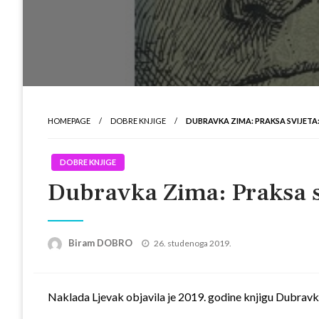
HOMEPAGE
DOBRE KNJIGE
DUBRAVKA ZIMA: PRAKSA SVIJETA
DOBRE KNJIGE
Dubravka Zima: Praksa sv
Posted
Biram DOBRO
26. studenoga 2019.
on
Naklada Ljevak objavila je 2019. godine knjigu Dubravke 