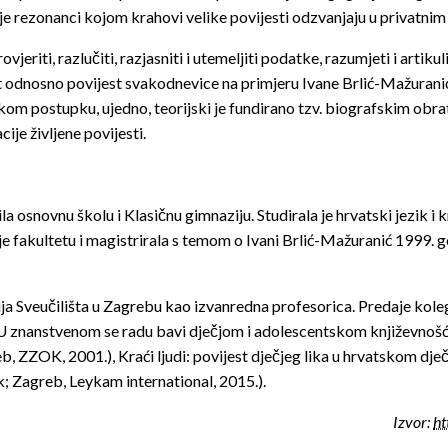
nje rezonanci kojom krahovi velike povijesti odzvanjaju u privatnim
ovjeriti, razlučiti, razjasniti i utemeljiti podatke, razumjeti i artikuli
 odnosno povijest svakodnevice na primjeru Ivane Brlić-Mažuranić
skom postupku, ujedno, teorijski je fundirano tzv. biografskim obr
ije življene povijesti.
 osnovnu školu i Klasičnu gimnaziju. Studirala je hrvatski jezik i 
je fakultetu i magistrirala s temom o Ivani Brlić-Mažuranić 1999. 
a Sveučilišta u Zagrebu kao izvanredna profesorica. Predaje kolegi
ti. U znanstvenom se radu bavi dječjom i adolescentskom književnošć
b, ZZOK, 2001.), Kraći ljudi: povijest dječjeg lika u hrvatskom dj
; Zagreb, Leykam international, 2015.).
Izvor:
ht