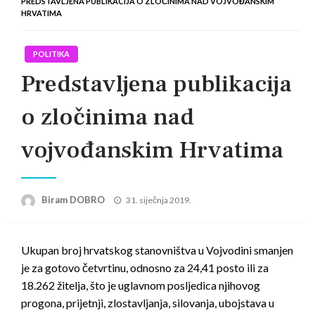
PREDSTAVLJENA PUBLIKACIJA O ZLOČINIMA NAD VOJVOĐANSKIM
HRVATIMA
POLITIKA
Predstavljena publikacija
o zločinima nad
vojvođanskim Hrvatima
Posted
Biram DOBRO
31. siječnja 2019.
on
Ukupan broj hrvatskog stanovništva u Vojvodini smanjen
je za gotovo četvrtinu, odnosno za 24,41 posto ili za
18.262 žitelja, što je uglavnom posljedica njihovog
progona, prijetnji, zlostavljanja, silovanja, ubojstava u