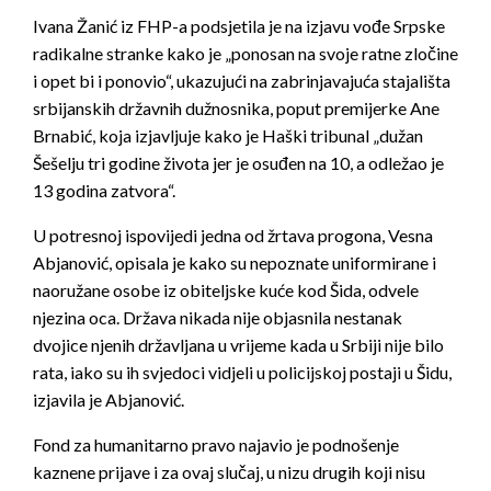
Ivana Žanić iz FHP-a podsjetila je na izjavu vođe Srpske
radikalne stranke kako je „ponosan na svoje ratne zločine
i opet bi i ponovio“, ukazujući na zabrinjavajuća stajališta
srbijanskih državnih dužnosnika, poput premijerke Ane
Brnabić, koja izjavljuje kako je Haški tribunal „dužan
Šešelju tri godine života jer je osuđen na 10, a odležao je
13 godina zatvora“.
U potresnoj ispovijedi jedna od žrtava progona, Vesna
Abjanović, opisala je kako su nepoznate uniformirane i
naoružane osobe iz obiteljske kuće kod Šida, odvele
njezina oca. Država nikada nije objasnila nestanak
dvojice njenih državljana u vrijeme kada u Srbiji nije bilo
rata, iako su ih svjedoci vidjeli u policijskoj postaji u Šidu,
izjavila je Abjanović.
Fond za humanitarno pravo najavio je podnošenje
kaznene prijave i za ovaj slučaj, u nizu drugih koji nisu