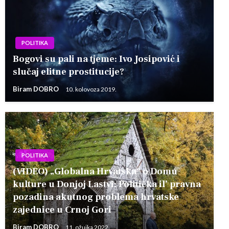
POLITIKA
Bogovi su pali na tjeme: Ivo Josipović i
slučaj elitne prostitucije?
Biram DOBRO
10. kolovoza 2019.
POLITIKA
(VIDEO) „Globalna Hrvatska“ o Domu
kulture u Donjoj Lastvi: Politička il’ pravna
pozadina akutnog problema hrvatske
zajednice u Crnoj Gori
Biram DOBRO
11. ožujka 2022.