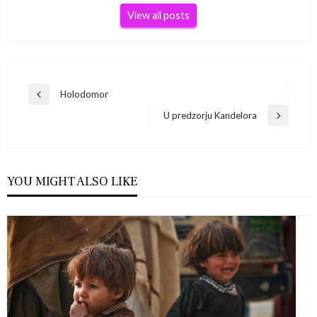
View all posts
Navigacija
Holodomor
Previous
Post
U predzorju Kandelora
objava
Next
Post
YOU MIGHT ALSO LIKE