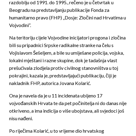
razdoblju od 1991. do 1995., rečeno je u četvrtak u
Beogradu na predstavljanju publikacije Fonda za
humanitarno pravo (FHP) „Dosje: Zločini nad Hrvatima u
Vojvodini“.
Na teritoriju cijele Vojvodine inicijatori progona i zločina
bili su pripadnici Srpske radikalne stranke na čelu s
Vojislavom Šešeljem, a bile su umiješane policija, vojska,
lokalni mještani i razne skupine, dok je tadašnja vlast
prešućivala zlodjela protiv civilnog stanovništva u toj
pokrajini, kazala je, predstavljajući publikaciju, čiji je
nakladnik FHP, autorica Jovana Kolarić.
Ona je navela da je u 11 incidenata ubijeno 17
vojvođanskih Hrvata te da pet počinitelja ni do danas nije
otkriveno, a ima indicija o više ubojstava, ali svjedoci još
nisu nađeni.
Po riječima Kolarić, u to vrijeme dio hrvatskog