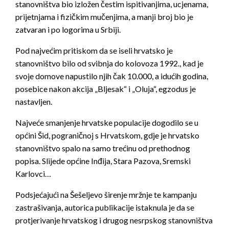
stanovništva bio izložen čestim ispitivanjima, ucjenama,
prijetnjama i fizičkim mučenjima, a manji broj bio je
zatvaran i po logorima u Srbiji.
Pod najvećim pritiskom da se iseli hrvatsko je
stanovništvo bilo od svibnja do kolovoza 1992., kad je
svoje domove napustilo njih čak 10.000, a idućih godina,
posebice nakon akcija „Bljesak“ i „Oluja“, egzodus je
nastavljen.
Najveće smanjenje hrvatske populacije dogodilo se u
općini Šid, pograničnoj s Hrvatskom, gdje je hrvatsko
stanovništvo spalo na samo trećinu od prethodnog
popisa. Slijede općine Inđija, Stara Pazova, Sremski
Karlovci…
Podsjećajući na Šešeljevo širenje mržnje te kampanju
zastrašivanja, autorica publikacije istaknula je da se
protjerivanje hrvatskog i drugog nesrpskog stanovništva