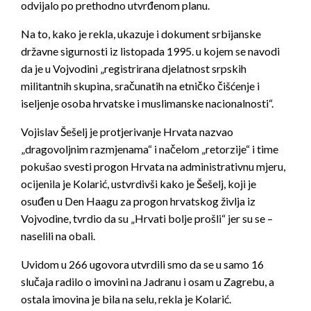
odvijalo po prethodno utvrđenom planu.
Na to, kako je rekla, ukazuje i dokument srbijanske
državne sigurnosti iz listopada 1995. u kojem se navodi
da je u Vojvodini „registrirana djelatnost srpskih
militantnih skupina, sračunatih na etničko čišćenje i
iseljenje osoba hrvatske i muslimanske nacionalnosti“.
Vojislav Šešelj je protjerivanje Hrvata nazvao
„dragovoljnim razmjenama“ i načelom „retorzije“ i time
pokušao svesti progon Hrvata na administrativnu mjeru,
ocijenila je Kolarić, ustvrdivši kako je Šešelj, koji je
osuđen u Den Haagu za progon hrvatskog življa iz
Vojvodine, tvrdio da su „Hrvati bolje prošli“ jer su se –
naselili na obali.
Uvidom u 266 ugovora utvrdili smo da se u samo 16
slučaja radilo o imovini na Jadranu i osam u Zagrebu, a
ostala imovina je bila na selu, rekla je Kolarić.