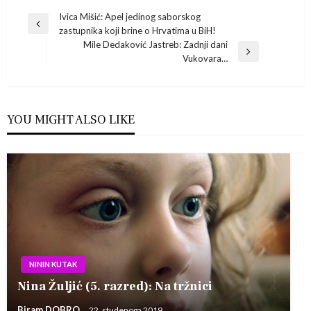
Navigacija
Ivica Mišić: Apel jedinog saborskog
Previous
zastupnika koji brine o Hrvatima u BiH!
Post
objava
Mile Dedaković Jastreb: Zadnji dani
Next
Vukovara…
Post
YOU MIGHT ALSO LIKE
NININ KUTAK
Nina Žuljić (5. razred): Na tržnici
Biram DOBRO
22. studenoga 2019.