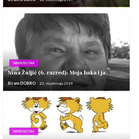
NININ KUTAK
Nina Žuljić (6. razred): Moja baka i ja
Biram DOBRO
23. studenoga 2019.
NININ KUTAK