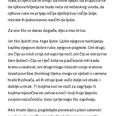
Naučiti djecu da se smiju, da misle lijepo, da ih upozorite
da njihova htijenja ne budu veća od nebeskog svoda,
da
njihove ruke ne prljaju ničija djetinjstva i ničije želje,
morate ih jednostavno naučiti da ljube.
Za ono što se danas događa, djeca nisu kriva.
Jer tko ljubiti zna, toga ljube. Ljube njegova nastojanja,
toplinu njegove dobre ruke, njegove poglede. Oni drugi,
oni čije su misli crnje od najcrnje noći, oni čiji se obrazi ne
žare ljubeći i čija se riječ kida na paučinaste niti kada
krenu u neuhvat, oni drugi mogu istezati svoje vratove
iznad površine životnog tijeka, mogu se vješati o ramena
hrabrih plivača, ali ih struja ipak vuče dalje od obale, i
dublje u mrak. Ti kojima noć ne služi za zagrljaje, ti
kojima mjesečina ne zatvara noći i koji truju ljepotu
svojom nazočnošću, tonu i prije nego što zaplivaju.
Ako imate djecu, pogledajte ponekad u plavi satenski