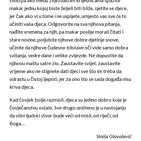
svod pa ako među zvjezdastim krijesnicama spazite
makar jednu kojoj biste željeli biti bliže, sjetite se djece,
jer čak ako vi u tome i ne uspijete, umjesto vas sve će to
učiniti vaša djeca. Odgovorite na sva njihova pitanja,
nađite vremena za njih, pa makar poslije morali čitati i
stare novine, poljubite njihove dobre djetinje snove,
učinite da njihove čudesno blistave oči vide samo dobra
svitanja, vedre dane i velike zvijezde. Ne dopustite da
njihovu maštu satre zlo. Zaustavite svijet, zaustavite
vrijeme ako ne stignete dati djeci sve što im treba da
odrastu u čistoj ljepoti, jer za ono što se sada događa nisu
kriva djeca.
Kad čovjek bolje razmisli, djeca su jedino dobro koje je
čovječanstvu ostalo. Sve drugo uništeno je u nastojanju
da sitni ljudski stvor bude veći od misli, od riječi, od
Boga…
Siniša Glavašević