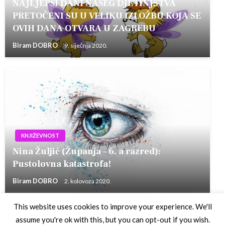
NAJLJEPŠI DANI NAŠEG DJETINJSTVA
PRETOČENI SU U VELIKU IZLOŽBU KOJA SE
OVIH DANA OTVARA U ZAGREBU
Biram DOBRO
9. siječnja 2020.
KNJIŽEVNOST
Nina Žuljić (Županja – 6. a razred):
Pustolovna katastrofa!
Biram DOBRO
2. kolovoza 2020.
This website uses cookies to improve your experience. We'll
assume you're ok with this, but you can opt-out if you wish.