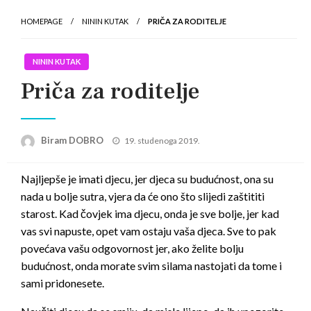
HOMEPAGE
NININ KUTAK
PRIČA ZA RODITELJE
NININ KUTAK
Priča za roditelje
Posted
Biram DOBRO
19. studenoga 2019.
on
Najljepše je imati djecu, jer djeca su budućnost, ona su
nada u bolje sutra, vjera da će ono što slijedi zaštititi
starost. Kad čovjek ima djecu, onda je sve bolje, jer kad
vas svi napuste, opet vam ostaju vaša djeca. Sve to pak
povećava vašu odgovornost jer, ako želite bolju
budućnost, onda morate svim silama nastojati da tome i
sami pridonesete.