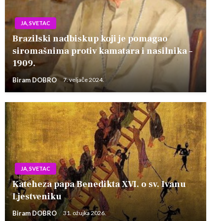
JA, SVETAC
Brazilski nadbiskup koji je pomagao
siromašnima protiv kamatara i nasilnika –
1909.
Biram DOBRO
7. veljače 2024.
JA, SVETAC
Kateheza papa Benedikta XVI. o sv. Ivanu
Ljestveniku
Biram DOBRO
31. ožujka 2026.