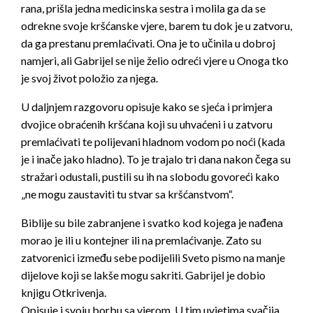
rana, prišla jedna medicinska sestra i molila ga da se
odrekne svoje kršćanske vjere, barem tu dok je u zatvoru,
da ga prestanu premlaćivati. Ona je to učinila u dobroj
namjeri, ali Gabrijel se nije želio odreći vjere u Onoga tko
je svoj život položio za njega.
U daljnjem razgovoru opisuje kako se sjeća i primjera
dvojice obraćenih kršćana koji su uhvaćeni i u zatvoru
premlaćivati te polijevani hladnom vodom po noći (kada
je i inače jako hladno). To je trajalo tri dana nakon čega su
stražari odustali, pustili su ih na slobodu govoreći kako
„ne mogu zaustaviti tu stvar sa kršćanstvom“.
Biblije su bile zabranjene i svatko kod kojega je nađena
morao je ili u kontejner ili na premlaćivanje. Zato su
zatvorenici između sebe podijelili Sveto pismo na manje
dijelove koji se lakše mogu sakriti. Gabrijel je dobio
knjigu Otkrivenja.
Opisuje i svoju borbu sa vjerom. U tim uvjetima svačija