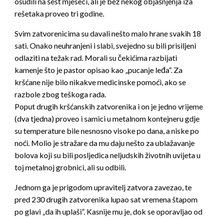
osudili na šest mjeseci, ali je bez nekog objašnjenja iza
rešetaka proveo tri godine.
Svim zatvorenicima su davali nešto malo hrane svakih 18
sati. Onako neuhranjeni i slabi, svejedno
su bili prisiljeni
odlaziti na težak rad. Morali su čekićima razbijati
kamenje što je pastor opisao kao „pucanje leđa“. Za
kršćane nije bilo nikakve medicinske pomoći, ako se
razbole zbog teškoga rada.
Poput drugih kršćanskih zatvorenika i on je jedno vrijeme
(dva tjedna) proveo i samici u metalnom kontejneru gdje
su temperature bile nesnosno visoke po dana, a niske po
noći. Molio je stražare da mu daju nešto za ublažavanje
bolova koji su bili posljedica neljudskih životnih uvijeta u
toj metalnoj grobnici, ali su odbili.
Jednom ga je prigodom upravitelj zatvora zavezao, te
pred 230 drugih zatvorenika lupao sat vremena štapom
po glavi „da ih uplaši“. Kasnije mu je, dok se oporavljao od