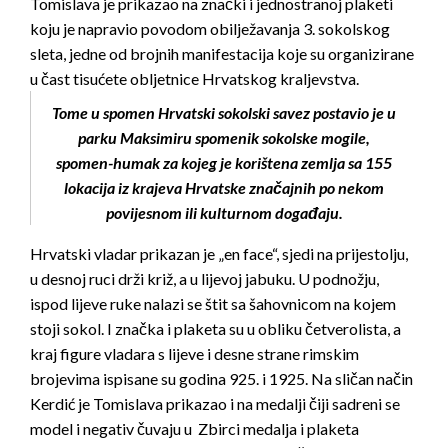
Tomislava je prikazao na znački i jednostranoj plaketi
koju je napravio povodom obilježavanja 3. sokolskog
sleta, jedne od brojnih manifestacija koje su organizirane
u čast tisućete obljetnice Hrvatskog kraljevstva.
Tome u spomen Hrvatski sokolski savez postavio je u
parku Maksimiru spomenik sokolske mogile,
spomen-humak za kojeg je korištena zemlja sa 155
lokacija iz krajeva Hrvatske značajnih po nekom
povijesnom ili kulturnom događaju.
Hrvatski vladar prikazan je „en face“, sjedi na prijestolju,
u desnoj ruci drži križ, a u lijevoj jabuku. U podnožju,
ispod lijeve ruke nalazi se štit sa šahovnicom na kojem
stoji sokol. I značka i plaketa su u obliku četverolista, a
kraj figure vladara s lijeve i desne strane rimskim
brojevima ispisane su godina 925. i 1925. Na sličan način
Kerdić je Tomislava prikazao i na medalji čiji sadreni se
model i negativ čuvaju u Zbirci medalja i plaketa