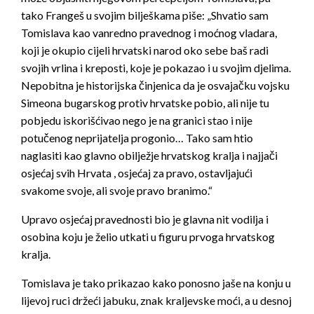
tako Frangeš u svojim bilješkama piše: „Shvatio sam
Tomislava kao vanredno pravednog i moćnog vladara,
koji je okupio cijeli hrvatski narod oko sebe baš radi
svojih vrlina i kreposti, koje je pokazao i u svojim djelima.
Nepobitna je historijska činjenica da je osvajačku vojsku
Simeona bugarskog protiv hrvatske pobio, ali nije tu
pobjedu iskorišćivao nego je na granici stao i nije
potučenog neprijatelja progonio… Tako sam htio
naglasiti kao glavno obilježje hrvatskog kralja i najjači
osjećaj svih Hrvata , osjećaj za pravo, ostavljajući
svakome svoje, ali svoje pravo branimo.“
Upravo osjećaj pravednosti bio je glavna nit vodilja i
osobina koju je želio utkati u figuru prvoga hrvatskog
kralja.
Tomislava je tako prikazao kako ponosno jaše na konju u
lijevoj ruci držeći jabuku, znak kraljevske moći, a u desnoj