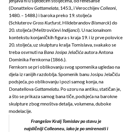
jenjava ni u sljedećim stoljećima, od renesanse
(Donattelov
Gattamelata
, 1453., i Verocchijev
Colleoni
,
1480. – 1488.) i baroka preko 19. stoljeća
(Schluterov
Gross Kurfurst
, Hildebrandov
Bismarck
) do
20. stoljeća (Meštrovićevi
Indijanci
). U nacionalnom
kontekstu konjaničkih figura s kraja 19. i iz prve polovice
20. stoljeća, uz skulpturu kralja Tomislava, svakako se
treba osvrnuti na
Bana Josipa Jelačića
autora Antona
Dominika Fernkorna (1866.).
Fernkorn se pri oblikovanju svog spomenika ugledao na
djela iz ranijih razdoblja. Spomenik banu Josipu Jelačiću
podsjeća, po oblikovanju i pozi samog konja, na
Donatellova
Gattamelatu
. Po uzoru na antiku, statičan je,
a što se prikaza samog bana tiče, podsjeća na barokne
skulpture zbog mnoštva detalja, volumena, duboke
modelacije.
Frangešov Kralj Tomislav po stavu je
najsličniji Colleoneu, iako je po smirenosti i