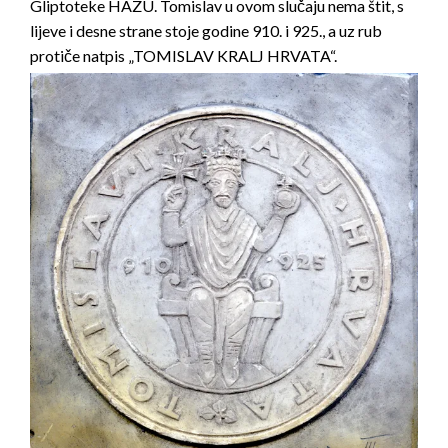
Gliptoteke HAZU. Tomislav u ovom slučaju nema štit, s
lijeve i desne strane stoje godine 910. i 925., a uz rub
protiče natpis „TOMISLAV KRALJ HRVATA“.