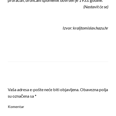
proračun, brončani spomenik dovršen je 1933. godine.
(Nastavit će se)
Izvor: kraljtomislav.hazu.hr
LEAVE A RESPONSE
Vaša adresa e-pošte neće biti objavljena.
Obavezna polja
su označena sa
*
Komentar