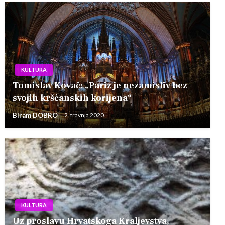
KULTURA
Tomislav Kovač: „Pariz je nezamisliv bez
svojih kršćanskih korijena“
Biram DOBRO
2. travnja 2020.
KULTURA
Uz proslavu Hrvatskoga Kraljevstva,