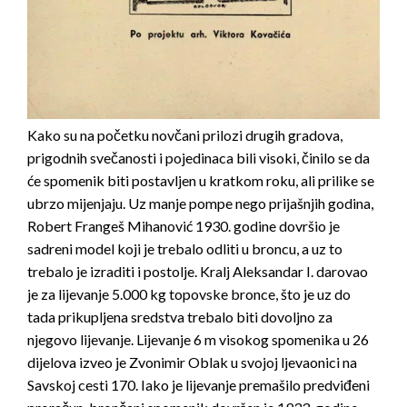
Kako su na početku novčani prilozi drugih gradova,
prigodnih svečanosti i pojedinaca bili visoki, činilo se da
će spomenik biti postavljen u kratkom roku, ali prilike se
ubrzo mijenjaju. Uz manje pompe nego prijašnjih godina,
Robert Frangeš Mihanović 1930. godine dovršio je
sadreni model koji je trebalo odliti u broncu, a uz to
trebalo je izraditi i postolje. Kralj Aleksandar I. darovao
je za lijevanje 5.000 kg topovske bronce, što je uz do
tada prikupljena sredstva trebalo biti dovoljno za
njegovo lijevanje. Lijevanje 6 m visokog spomenika u 26
dijelova izveo je Zvonimir Oblak u svojoj ljevaonici na
Savskoj cesti 170. Iako je lijevanje premašilo predviđeni