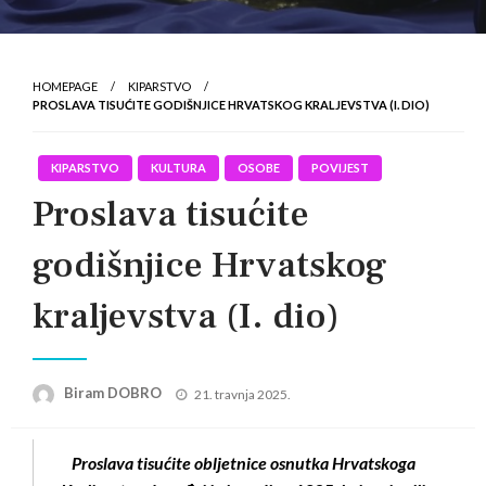
HOMEPAGE
KIPARSTVO
PROSLAVA TISUĆITE GODIŠNJICE HRVATSKOG KRALJEVSTVA (I. DIO)
KIPARSTVO
KULTURA
OSOBE
POVIJEST
Proslava tisućite
godišnjice Hrvatskog
kraljevstva (I. dio)
Posted
Biram DOBRO
21. travnja 2025.
on
Proslava tisućite obljetnice osnutka Hrvatskoga