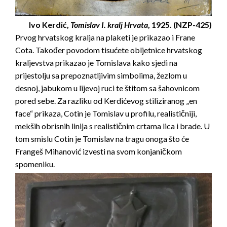
Ivo Kerdić,
Tomislav I. kralj Hrvata
, 1925. (NZP-425)
Prvog hrvatskog kralja na plaketi je prikazao i Frane
Cota. Također povodom tisućete obljetnice hrvatskog
kraljevstva prikazao je Tomislava kako sjedi na
prijestolju sa prepoznatljivim simbolima, žezlom u
desnoj, jabukom u lijevoj ruci te štitom sa šahovnicom
pored sebe. Za razliku od Kerdićevog stiliziranog „en
face“ prikaza, Cotin je Tomislav u profilu, realističniji,
mekših obrisnih linija s realističnim crtama lica i brade. U
tom smislu Cotin je Tomislav na tragu onoga što će
Frangeš Mihanović izvesti na svom konjaničkom
spomeniku.