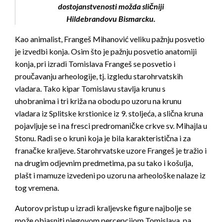
dostojanstvenosti možda sličniji
Hildebrandovu Bismarcku.
Kao animalist, Frangeš Mihanović veliku pažnju posvetio
je izvedbi konja. Osim što je pažnju posvetio anatomiji
konja, pri izradi Tomislava Frangeš se posvetio i
proučavanju arheologije, tj. izgledu starohrvatskih
vladara. Tako kipar Tomislavu stavlja krunu s
uhobranima i tri križa na obodu po uzoru na krunu
vladara iz Splitske krstionice iz 9. stoljeća, a slična kruna
pojavljuje se i na fresci predromaničke crkve sv. Mihajla u
Stonu. Radi se o kruni koja je bila karakteristična i za
franačke kraljeve. Starohrvatske uzore Frangeš je tražio i
na drugim odjevnim predmetima, pa su tako i košulja,
plašt i mamuze izvedeni po uzoru na arheološke nalaze iz
tog vremena.
Autorov pristup u izradi kraljevske figure najbolje se
može objasniti njegovom percepcijom Tomislava, pa