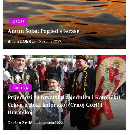
OSOBE
Antun Šojat: Pogled s terase
Biram DOBRO
6. srpnja 2019.
KULTURA
Prijedlozi za hrvatsku zajednicu i Katoličku
Crkvu u Boki kotorskoj (Crnoj Gori) i
Hrvatskoj
Dražen Zetić
11. siječnja 2022.