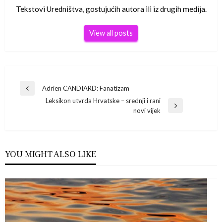
Tekstovi Uredništva, gostujućih autora ili iz drugih medija.
View all posts
Navigacija
Adrien CANDIARD: Fanatizam
Previous
Leksikon utvrda Hrvatske – srednji i rani
Post
objava
Next
novi vijek
Post
YOU MIGHT ALSO LIKE