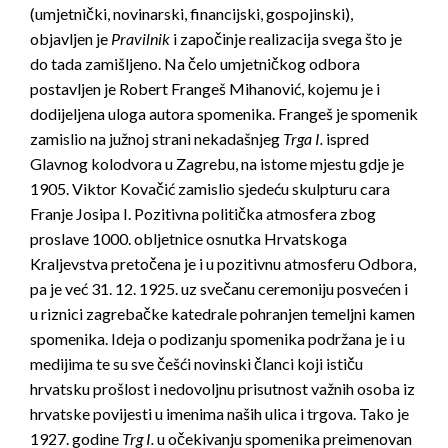
(umjetnički, novinarski, financijski, gospojinski),
objavljen je
Pravilnik
i započinje realizacija svega što je
do tada zamišljeno. Na čelo umjetničkog odbora
postavljen je Robert Frangeš Mihanović, kojemu je i
dodijeljena uloga autora spomenika. Frangeš je spomenik
zamislio na južnoj strani nekadašnjeg
Trga I.
ispred
Glavnog kolodvora u Zagrebu, na istome mjestu gdje je
1905. Viktor Kovačić zamislio sjedeću skulpturu cara
Franje Josipa I. Pozitivna politička atmosfera zbog
proslave 1000. obljetnice osnutka Hrvatskoga
Kraljevstva pretočena je i u pozitivnu atmosferu Odbora,
pa je već 31. 12. 1925. uz svečanu ceremoniju posvećen i
u riznici zagrebačke katedrale pohranjen temeljni kamen
spomenika. Ideja o podizanju spomenika podržana je i u
medijima te su sve češći novinski članci koji ističu
hrvatsku prošlost i nedovoljnu prisutnost važnih osoba iz
hrvatske povijesti u imenima naših ulica i trgova. Tako je
1927. godine
Trg I.
u očekivanju spomenika preimenovan