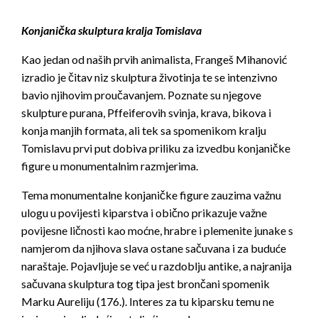
Konjanička skulptura kralja Tomislava
Kao jedan od naših prvih animalista, Frangeš Mihanović
izradio je čitav niz skulptura životinja te se intenzivno
bavio njihovim proučavanjem. Poznate su njegove
skulpture purana, Pffeiferovih svinja, krava, bikova i
konja manjih formata, ali tek sa spomenikom kralju
Tomislavu prvi put dobiva priliku za izvedbu konjaničke
figure u monumentalnim razmjerima.
Tema monumentalne konjaničke figure zauzima važnu
ulogu u povijesti kiparstva i obično prikazuje važne
povijesne ličnosti kao moćne, hrabre i plemenite junake s
namjerom da njihova slava ostane sačuvana i za buduće
naraštaje. Pojavljuje se već u razdoblju antike, a najranija
sačuvana skulptura tog tipa jest brončani spomenik
Marku Aureliju (176.). Interes za tu kiparsku temu ne