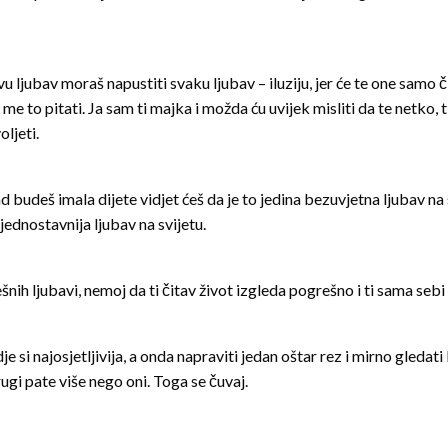
vu ljubav moraš napustiti svaku ljubav – iluziju, jer će te one samo 
e to pitati. Ja sam ti majka i možda ću uvijek misliti da te netko, t
oljeti.
 budeš imala dijete vidjet ćeš da je to jedina bezuvjetna ljubav na s
jjednostavnija ljubav na svijetu.
šnih ljubavi, nemoj da ti čitav život izgleda pogrešno i ti sama seb
je si najosjetljivija, a onda napraviti jedan oštar rez i mirno gledati
ugi pate više nego oni. Toga se čuvaj.