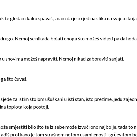
dok te gledam kako spavaš, znam da je to jedina slika na svijetu koja
to drugo. Nemoj se nikada bojati onoga što možeš vidjeti pa da hoda
 to u snovima možeš napraviti. Nemoj nikad zaboraviti sanjati.
oga što čuvaš.
 sjede za istim stolom ušuškani u isti stan, isto prezime, jedu zaj
ina toplota koja postoji.
že smjestiti bilo što te iz sebe može izvući ono najbolje, tada to n
to radiš protkano je tom strašnom notom usamljenosti i grčevitom 