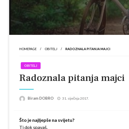
HOMEPAGE
OBITELJ
RADOZNALA PITANJA MAJCI
OBITELJ
Radoznala pitanja majci
Posted
Biram DOBRO
31. siječnja 2017.
on
Što je najljepše na svijetu?
Ti dok spavaš.