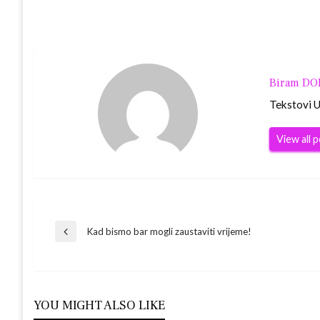
Biram D
Tekstovi Ur
View all 
Navigacija
Kad bismo bar mogli zaustaviti vrijeme!
Previous
Post
objava
YOU MIGHT ALSO LIKE