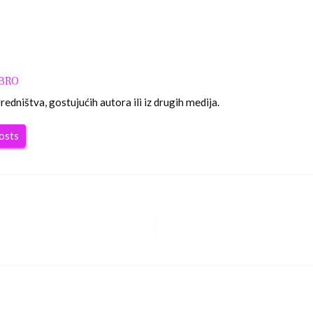
OBRO
edništva, gostujućih autora ili iz drugih medija.
posts