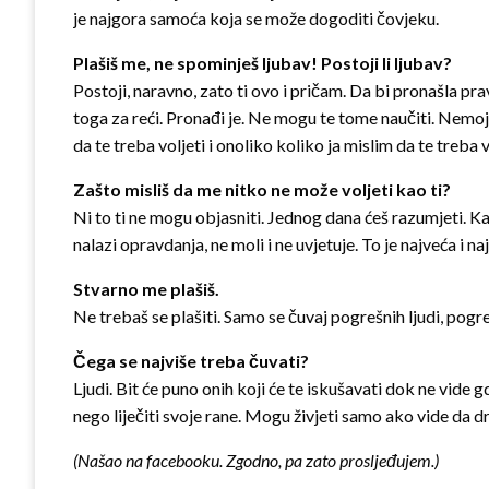
je najgora samoća koja se može dogoditi čovjeku.
Plašiš me, ne spominješ ljubav! Postoji li ljubav?
Postoji, naravno, zato ti ovo i pričam. Da bi pronašla pra
toga za reći. Pronađi je. Ne mogu te tome naučiti. Nemoj m
da te treba voljeti i onoliko koliko ja mislim da te treba v
Zašto misliš da me nitko ne može voljeti kao ti?
Ni to ti ne mogu objasniti. Jednog dana ćeš razumjeti. Kad
nalazi opravdanja, ne moli i ne uvjetuje. To je najveća i na
Stvarno me plašiš.
Ne trebaš se plašiti. Samo se čuvaj pogrešnih ljudi, pogre
Čega se najviše treba čuvati?
Ljudi. Bit će puno onih koji će te iskušavati dok ne vide gd
nego liječiti svoje rane. Mogu živjeti samo ako vide da dr
(Našao na facebooku. Zgodno, pa zato prosljeđujem.)