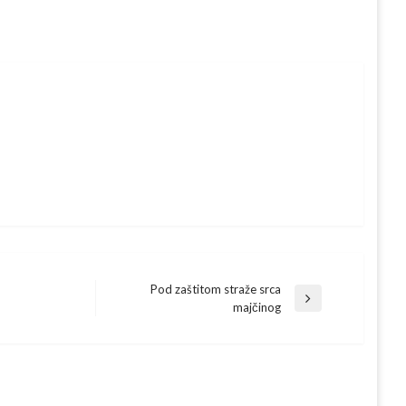
Pod zaštitom straže srca
Next
majčinog
Post