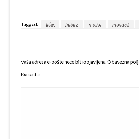
Tagged:
kćer
ljubav
majka
mudrost
LEAVE A RESPONSE
Vaša adresa e-pošte neće biti objavljena.
Obavezna polj
Komentar