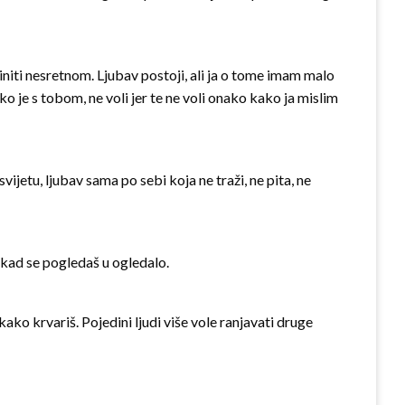
činiti nesretnom. Ljubav postoji, ali ja o tome imam malo
ko je s tobom, ne voli jer te ne voli onako kako ja mislim
vijetu, ljubav sama po sebi koja ne traži, ne pita, ne
i kad se pogledaš u ogledalo.
 kako krvariš. Pojedini ljudi više vole ranjavati druge