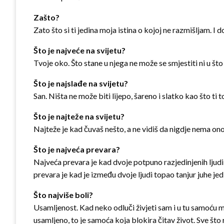
Zašto?
Zato što si ti jedina moja istina o kojoj ne razmišljam. I 
Što je najveće na svijetu?
Tvoje oko. Što stane u njega ne može se smjestiti ni u š
Što je najslađe na svijetu?
San. Ništa ne može biti lijepo, šareno i slatko kao što ti
Što je najteže na svijetu?
Najteže je kad čuvaš nešto, a ne vidiš da nigdje nema on
Što je najveća prevara?
Najveća prevara je kad dvoje potpuno razjedinjenih ljudi
prevara je kad je između dvoje ljudi topao tanjur juhe jed
Što najviše boli?
Usamljenost. Kad neko odluči živjeti sam i u tu samoću mo
usamljeno, to je samoća koja blokira čitav život. Sve š