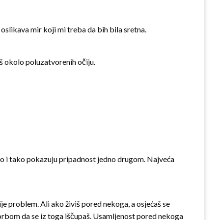
 oslikava mir koji mi treba da bih bila sretna.
š okolo poluzatvorenih očiju.
edno i tako pokazuju pripadnost jedno drugom. Najveća
ije problem. Ali ako živiš pored nekoga, a osjećaš se
borbom da se iz toga iščupaš. Usamljenost pored nekoga