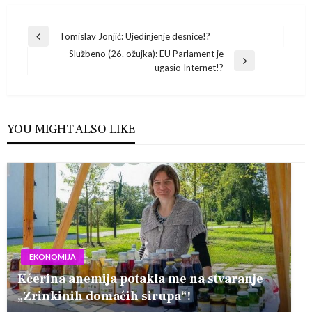
Navigacija
Tomislav Jonjić: Ujedinjenje desnice!?
Previous
Službeno (26. ožujka): EU Parlament je
Post
objava
Next
ugasio Internet!?
Post
YOU MIGHT ALSO LIKE
EKONOMIJA
Kćerina anemija potakla me na stvaranje
„Zrinkinih domaćih sirupa“!