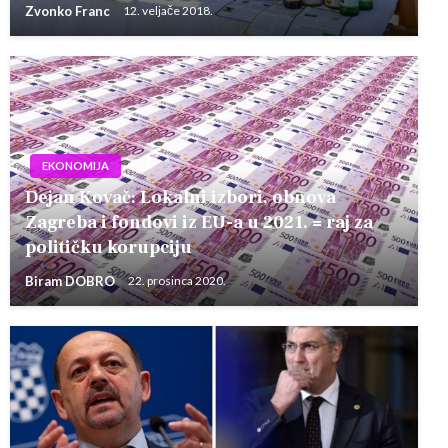
Zvonko Franc
12. veljače 2018.
EKONOMIJA
Dejan Kovač: Lokalni izbori, obnova
Zagreba i fondovi iz EU-a u 2021. = raj za
političku korupciju
Biram DOBRO
22. prosinca 2020.