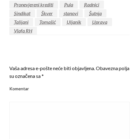
Pronevjereni krediti
Pula
Radnici
Sindikat
Škver
stanovi
Šutnja
Talijani
Tomašić
Uljanik
Uprava
Vlafa RH
LEAVE A RESPONSE
Vaša adresa e-pošte neće biti objavljena.
Obavezna polja
su označena sa
*
Komentar