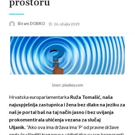
prostoru
Posted
Biram DOBRO
26. ožujka 2019.
on
Izvor: pixabay.com
Hrvatska europarlamentarka
Ruža Tomašić, naša
najuspješnija zastupnica i žena bez dlake na jeziku za
naš je portal baš na taj način jasno i bez uvijanja
prokomentirala uhićenja vezana za slučaj
Uljanik.
”Ako ova ima država ima ‘P’ od pravne države
onda će slijediti trag novca, vidjeti tko su sve kooperanti,