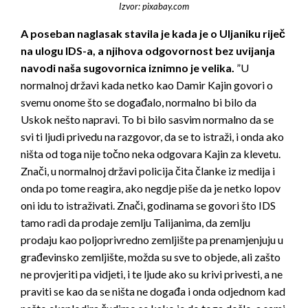
Izvor: pixabay.com
A poseban naglasak stavila je kada je o Uljaniku riječ
na ulogu IDS-a, a njihova odgovornost bez uvijanja
navodi naša sugovornica iznimno je velika.
”U
normalnoj državi kada netko kao Damir Kajin govori o
svemu onome što se događalo, normalno bi bilo da
Uskok nešto napravi. To bi bilo sasvim normalno da se
svi ti ljudi privedu na razgovor, da se to istraži, i onda ako
ništa od toga nije točno neka odgovara Kajin za klevetu.
Znači, u normalnoj državi policija čita članke iz medija i
onda po tome reagira, ako negdje piše da je netko lopov
oni idu to istraživati. Znači, godinama se govori što IDS
tamo radi da prodaje zemlju Talijanima, da zemlju
prodaju kao poljoprivredno zemljište pa prenamjenjuju u
građevinsko zemljište, možda su sve to objede, ali zašto
ne provjeriti pa vidjeti, i te ljude ako su krivi privesti, a ne
praviti se kao da se ništa ne događa i onda odjednom kad