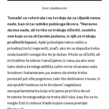
Izvor: pixabay.com
Tomašić se referirala i na tvrdnje da za Uljanik nema
nade, kao ni za radnike pulskoga škvera. ”Naravno
da ima nade, ali tvrtke se trebaju očistiti, osobito
one koje su na državnim jaslama, iz njih se trebaju
pročistiti lopovi.
Ajde’ pokušajte takvo nešto u
privatnoj tvrtci napraviti, znači, ako im se dopušta treba
onda kazniti i onoga tko im je došao. Može se očistiti, ali
mi tražimo brodove i naručujemo iz vana, pa ako smo
tako dobra brodogradilišta zašto mi ne stvaramo naše
brodove i katamarane, pa znamo da otoke treba
povezati još više pogotovo zato što dobivamo i novac iz
europskih fondova za te brodove”, naglašava
europarlamentarka koja vrlo jasno precizira da od
hrvatske brodogradnje ne treba dići ruke, kao što se to
moglo čuti iz redova Vlade kojom ravna premijer
Plenković.