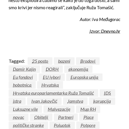
nešto eksplodira čudimo se kako je do toga došlo, a sami
smo krivi jer nismo reagirali”, zaključuje Ruža Tomašić.
Autor: Iva Međugorac
Izvor: Dnevno.hr
Tagged:
25 posto
bazeni
Brodovi
Damir Kajin
DORH
ekonomija
Eu fondovi
EU iybori
Europska unija
hobotnica
Hrvatska
Hrvatska europarlamentarka Ruža Tomašić
IDS
istra
Ivan Jakovčić
Jamstva
korupcija
Luksuzne vile
Malvezacije
Mup RH
novac
Obitelji
Partneri
Place
političke stranke
Poluotok
Potpore