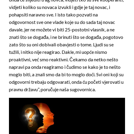
vidjeti koliko su novaca izvukli i gdje je taj novac, i
pohapsiti naravno sve. I isto tako pozvati na
odgovornost sve one vlade koje su do sada taj novac
davale, jer ne možete vi biti 25-postotni vlasnik, a ne
znati što se događa, i ne brinuti što se događa, pogotovo
zato što su oni dobivali obavjesti o tome. Ljudi su se
tužili, i nitko nije reagirao. Dakle, mi uopće nismo
proaktivni, već smo reaktivni. Čekamo da netko nešto
napravi pa onda reagiramo i čudimo se kako je to nešto
moglo biti, a znali smo da bi to moglo doći. Svi oni koji su
odgovorni trebaju odgovarati, onda ću početi vjerovati u
pravnu državu”, poručuje naša sugovornica.