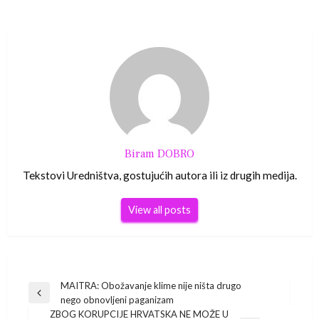
Biram DOBRO
Tekstovi Uredništva, gostujućih autora ili iz drugih medija.
View all posts
Navigacija
MAITRA: Obožavanje klime nije ništa drugo
Previous
nego obnovljeni paganizam
Post
ZBOG KORUPCIJE HRVATSKA NE MOŽE U