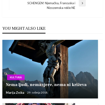
objava
SCHENGEN! Njemačka, Francuska i
Next
Nizozemska rekle NE
Post
YOU MIGHT ALSO LIKE
KULTURA
Nema ljudi, nema vjere, nema ni križeva
Marija Znika
29. svibnja 2018.