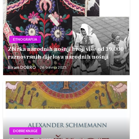
ETNOGRAFIJA
Zbirka narodnih nošnji broji više od 39.000
raznovrsnih dijelova narodnih nošnji
Biram DOBRO
26. travnja 2025.
DOBRE KNJIGE