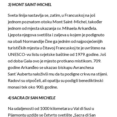
3) MONT SAINT-MICHEL
Sveta linija nastavlja se, zatim, u Francuskoj na još
jednom poznatom otoku Mont Saint-Michel, također
jednom od mjesta ukazanja sv. Mihaela Arkanđela.
Ljepota njegova svetišta i zaljeva u kojem je podignuto
na obali Normandije čine ga jednim od najposjećenijih
turističkih mjesta u čitavoj Francuskoj te je uvršteno na
UNESCO-vu listu svjetske baštine od 1979. godine. Još
od doba Gala ovo je mjesto protkano mistikom. 709.
godine Arkanđeo se ukazao biskupu Avranchesa
Sant`Aubertu naloživši mu da tu podigne crkvu na stijeni.
Radovi su otpočeli, ali opatiju su podigli benediktinski
monasi tek oko 900. godine.
4) SACRA DI SAN MICHELE
Na udaljenosti od 1000 kilometara u Val di Susi u
Pijemontu uzdiže se četvrto svetište „Sacra di San