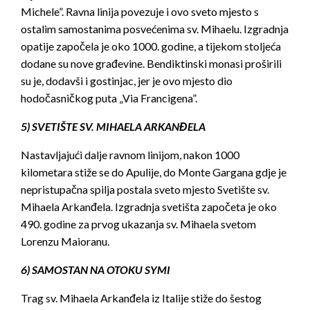
Michele”. Ravna linija povezuje i ovo sveto mjesto s
ostalim samostanima posvećenima sv. Mihaelu. Izgradnja
opatije započela je oko 1000. godine, a tijekom stoljeća
dodane su nove građevine. Bendiktinski monasi proširili
su je, dodavši i gostinjac, jer je ovo mjesto dio
hodočasničkog puta „Via Francigena”.
5) SVETIŠTE SV. MIHAELA ARKANĐELA
Nastavljajući dalje ravnom linijom, nakon 1000
kilometara stiže se do Apulije, do Monte Gargana gdje je
nepristupačna spilja postala sveto mjesto Svetište sv.
Mihaela Arkanđela. Izgradnja svetišta započeta je oko
490. godine za prvog ukazanja sv. Mihaela svetom
Lorenzu Maioranu.
6) SAMOSTAN NA OTOKU SYMI
Trag sv. Mihaela Arkanđela iz Italije stiže do šestog