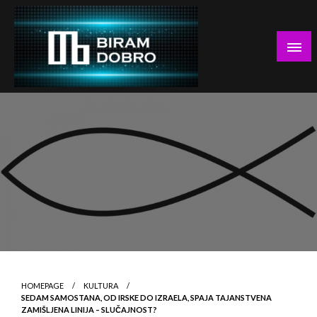
Skip
to
content
… jer BUDUĆNOST nema drugo IME!
Biram DOBRO
HOMEPAGE
KULTURA
SEDAM SAMOSTANA, OD IRSKE DO IZRAELA, SPAJA TAJANSTVENA
ZAMIŠLJENA LINIJA – SLUČAJNOST?