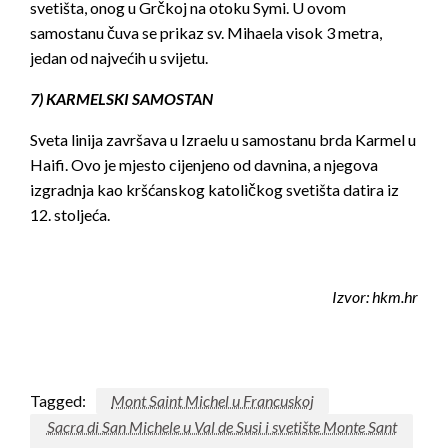
svetišta, onog u Grčkoj na otoku Symi. U ovom
samostanu čuva se prikaz sv. Mihaela visok 3 metra,
jedan od najvećih u svijetu.
7) KARMELSKI SAMOSTAN
Sveta linija završava u Izraelu u samostanu brda Karmel u
Haifi. Ovo je mjesto cijenjeno od davnina, a njegova
izgradnja kao kršćanskog katoličkog svetišta datira iz
12. stoljeća.
Izvor: hkm.hr
Tagged:
Mont Saint Michel u Francuskoj
Sacra di San Michele u Val de Susi i svetište Monte Sant