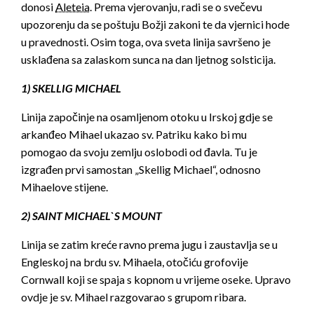
donosi
Aleteia
. Prema vjerovanju, radi se o svečevu
upozorenju da se poštuju Božji zakoni te da vjernici hode
u pravednosti. Osim toga, ova sveta linija savršeno je
usklađena sa zalaskom sunca na dan ljetnog solsticija.
1) SKELLIG MICHAEL
Linija započinje na osamljenom otoku u Irskoj gdje se
arkanđeo Mihael ukazao sv. Patriku kako bi mu
pomogao da svoju zemlju oslobodi od đavla. Tu je
izgrađen prvi samostan „Skellig Michael“, odnosno
Mihaelove stijene.
2) SAINT MICHAEL`S MOUNT
Linija se zatim kreće ravno prema jugu i zaustavlja se u
Engleskoj na brdu sv. Mihaela, otočiću grofovije
Cornwall koji se spaja s kopnom u vrijeme oseke. Upravo
ovdje je sv. Mihael razgovarao s grupom ribara.