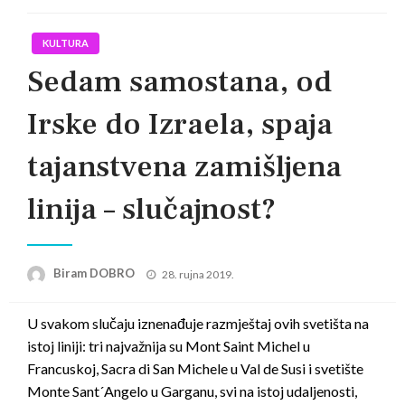
KULTURA
Sedam samostana, od
Irske do Izraela, spaja
tajanstvena zamišljena
linija – slučajnost?
Posted
Biram DOBRO
28. rujna 2019.
on
U svakom slučaju iznenađuje razmještaj ovih svetišta na
istoj liniji: tri najvažnija su Mont Saint Michel u
Francuskoj, Sacra di San Michele u Val de Susi i svetište
Monte Sant´Angelo u Garganu, svi na istoj udaljenosti,