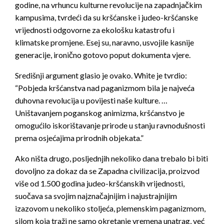
godine, na vrhuncu kulturne revolucije na zapadnjačkim
kampusima, tvrdeći da su kršćanske i judeo-kršćanske
vrijednosti odgovorne za ekološku katastrofu i
klimatske promjene. Esej su, naravno, usvojile kasnije
generacije, ironično gotovo poput dokumenta vjere.
Središnji argument glasio je ovako. White je tvrdio:
“Pobjeda kršćanstva nad paganizmom bila je najveća
duhovna revolucija u povijesti naše kulture. …
Uništavanjem poganskog animizma, kršćanstvo je
omogućilo iskorištavanje prirode u stanju ravnodušnosti
prema osjećajima prirodnih objekata.”
Ako ništa drugo, posljednjih nekoliko dana trebalo bi biti
dovoljno za dokaz da se Zapadna civilizacija, proizvod
više od 1.500 godina judeo-kršćanskih vrijednosti,
suočava sa svojim najznačajnijim i najustrajnijim
izazovom u nekoliko stoljeća, plemenskim paganizmom,
silom koja traži ne samo okretanje vremena unatrag, već