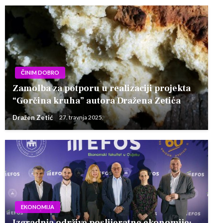
ČINIM DOBRO
Zamolba za potporu u realizaciji projekta
“Gorčina kruha” autora Dražena Zetića
Dražen Zetić
27. travnja 2025.
EKONOMIJA
Izgradnja održive poslijeratne ekonomije: