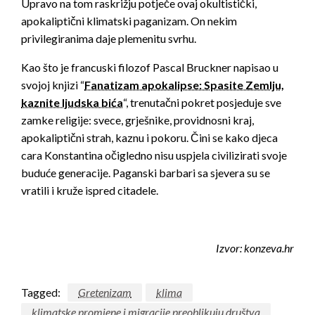
Upravo na tom raskrižju potječe ovaj okultistički,
apokaliptični klimatski paganizam. On nekim
privilegiranima daje plemenitu svrhu.
Kao što je francuski filozof Pascal Bruckner napisao u
svojoj knjizi “
Fanatizam apokalipse: Spasite Zemlju,
kaznite ljudska bića
“, trenutačni pokret posjeduje sve
zamke religije: svece, grješnike, providnosni kraj,
apokaliptični strah, kaznu i pokoru. Čini se kako djeca
cara Konstantina očigledno nisu uspjela civilizirati svoje
buduće generacije. Paganski barbari sa sjevera su se
vratili i kruže ispred citadele.
Izvor: konzeva.hr
Tagged:
Gretenizam
klima
klimatske promjene i migracije preoblikuju društva