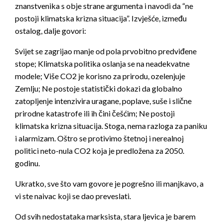
znanstvenika s obje strane argumenta i navodi da “ne
postoji klimatska krizna situacija”. Izvješće, između
ostalog, dalje govori:
Svijet se zagrijao manje od pola prvobitno predviđene
stope; Klimatska politika oslanja se na neadekvatne
modele; Više CO2 je korisno za prirodu, ozelenjuje
Zemlju; Ne postoje statistički dokazi da globalno
zatopljenje intenzivira uragane, poplave, suše i slične
prirodne katastrofe ili ih čini češćim; Ne postoji
klimatska krizna situacija. Stoga, nema razloga za paniku
i alarmizam. Oštro se protivimo štetnoj i nerealnoj
politici neto-nula CO2 koja je predložena za 2050.
godinu.
Ukratko, sve što vam govore je pogrešno ili manjkavo, a
vi ste naivac koji se dao preveslati.
Od svih nedostataka marksista, stara ljevica je barem