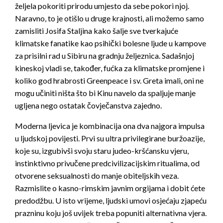
željela pokoriti prirodu umjesto da sebe pokori njoj.
Naravno, to je otišlo u druge krajnosti, ali možemo samo
zamisliti Josifa Staljina kako šalje sve tverkajuće
klimatske fanatike kao psihički bolesne ljude u kampove
za prisilni rad u Sibiru na gradnju željeznica. Sadašnjoj
kineskoj vladi se, također, fućka za klimatske promjene i
koliko god hrabrosti Greenpeace i sv. Greta imali, oni ne
mogu učiniti ništa što bi Kinu navelo da spaljuje manje
ugljena nego ostatak čovječanstva zajedno.
Moderna ljevica je kombinacija ona dva najgora impulsa
u ljudskoj povijesti. Prvi su ultra privilegirane buržoazije,
koje su, izgubivši svoju staru judeo-kršćansku vjeru,
instinktivno privučene predcivilizacijskim ritualima, od
otvorene seksualnosti do manje obiteljskih veza.
Razmislite o kasno-rimskim javnim orgijama i dobit ćete
predodžbu. U isto vrijeme, ljudski umovi osjećaju zjapeću
prazninu koju još uvijek treba popuniti alternativna vjera.