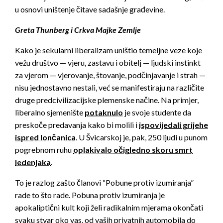
u osnovi uništenje čitave sadašnje građevine.
Greta Thunberg i Crkva Majke Zemlje
Kako je sekularni liberalizam uništio temeljne veze koje
vežu društvo — vjeru, zastavu i obitelj — ljudski instinkt
za vjerom — vjerovanje, štovanje, podčinjavanje i strah —
nisu jednostavno nestali, već se manifestiraju na različite
druge predcivilizacijske plemenske načine. Na primjer,
liberalno sjemenište
potaknulo
je svoje studente da
preskoče predavanja kako bi molili i
ispovijedali grijehe
ispred lončanica
. U Švicarskoj je, pak, 250 ljudi u punom
pogrebnom ruhu
oplakivalo očigledno skoru smrt
ledenjaka
.
To je razlog zašto članovi “Pobune protiv izumiranja”
rade to što rade. Pobuna protiv izumiranja je
apokaliptični kult koji želi radikalnim mjerama okončati
svaku stvar oko vas, od vaših privatnih automobila do