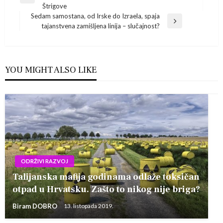
Previous
objava
Štrigove
Post
Sedam samostana, od Irske do Izraela, spaja
Next
tajanstvena zamišljena linija – slučajnost?
Post
YOU MIGHT ALSO LIKE
ODRŽIVI RAZVOJ
Talijanska mafija godinama odlaže toksičan
otpad u Hrvatsku. Zašto to nikog nije briga?
Biram DOBRO
13. listopada 2019.