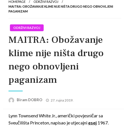
HOMEPAGE
ODRŽIVI RAZVOJ
MAITRA: OBOŽAVANJE KLIME NIJE NIŠTA DRUGO NEGO OBNOVLJENI
PAGANIZAM
ODRŽIVI RAZVOJ
MAITRA: Obožavanje
klime nije ništa drugo
nego obnovljeni
paganizam
Posted
Biram DOBRO
27. rujna 2019.
on
Lynn Townsend White Jr., američki povjesničar sa
Sveučilišta Princeton, napisao je utjecajni
esej
1967.