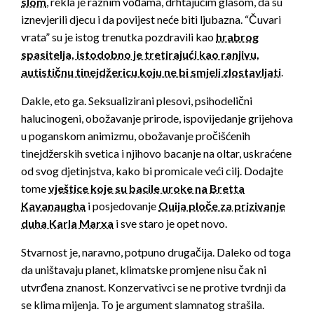
slom
, rekla je raznim vođama, drhtajućim glasom, da su
iznevjerili djecu i da povijest neće biti ljubazna. “Čuvari
vrata” su je istog trenutka pozdravili kao
hrabrog
spasitelja, istodobno je tretirajući kao ranjivu,
autističnu tinejdžericu koju ne bi smjeli zlostavljati
.
Dakle, eto ga. Seksualizirani plesovi, psihodelični
halucinogeni, obožavanje prirode, ispovijedanje grijehova
u poganskom animizmu, obožavanje pročišćenih
tinejdžerskih svetica i njihovo bacanje na oltar, uskraćene
od svog djetinjstva, kako bi promicale veći cilj. Dodajte
tome
vještice koje su bacile uroke na Bretta
Kavanaugha
i posjedovanje
Ouija ploče za prizivanje
duha Karla Marxa
i sve staro je opet novo.
Stvarnost je, naravno, potpuno drugačija. Daleko od toga
da uništavaju planet, klimatske promjene nisu čak ni
utvrđena znanost. Konzervativci se ne protive tvrdnji da
se klima mijenja. To je argument slamnatog strašila.