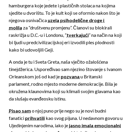
hamburgera koje jedete i plastičnih stolaca na kojima
sjedite u dvorištu. To je kult koji se oformio nakon što je
njegova osnivačica
uzela psihodelične droge i
molila
za “društvenu promjenu”. Članovi su blokirali
raskrižja u D.C.-u i Londonu, “
tverkajući
” na način na koji
bi ljudi u predcivilizacijskoj eri izvodili ples plodnosti
kako bi udovoljili Geji.
A onda je tu i Sveta Greta, naša vječito ožalošćena
tinejdžerica. Uspoređivao sam njezino štovanje s Ivanom
Orleanskom još od kad je
pozvana
u Britanski
parlament, rodno mjesto moderne demokracije. Bila je
okružena klaunovima koji su klimali svojim glavama kao
da slušaju evanđeosku istinu.
Pisao sam
o njoj puno prije nego su je novi budni
fanatici
prihvatili
kao svog pijuna. U nedavnom govoru u
Ujedinjenim narodima, iako je
jasno imala emocionalni