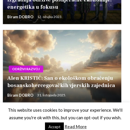
energetika u fokusu
Biram DOBRO
12. ožujka 2023.
ODRŽIVI RAZVOJ
Alen KRISTIĆ: San o ekološkom obraćenju
bosanskohercegovačkih vjerskih zajednica
Biram DOBRO
31. listopada 2025.
This website uses cookies to improve your experience. We'll
assume you're ok with this, but you can opt-out if you wish.
Theme by Silk Themes
Read More
Accept