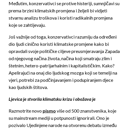
Međutim, konzervativci se protive histeriji, sumnjičavi su
prema brzini klimatskih promjena i željeli bi vidjeti
stvarnu analizu troškova i koristi radikalnih promjena
koje se zahtijevaju.
Još važnije od toga, konzervativci razumiju da određeni
dio ljudi cinično koristi klimatske promjene kako bi
opravdali svoje političke ciljeve preusmjeravanja Zapada
od njegovog načina života, načina koji smatraju zlim i
štetnim, hetero-patrijarhalnim i kapitalističkim. Kako?
Apelirajući na onaj dio ljudskog mozga koji se temelji na
vjeri, potrebi za podčinjavanjem i podupiranjem djece
kao ljudskih štitova.
Ljevica je stvorila klimatsku krizu i obožava je
Razmotrite novo
pismo
više od 500 znanstvenika, koje
su mainstream mediji u potpunosti ignorirali. Ono je
pozivalo Ujedinjene narode na otvorenu debatu između