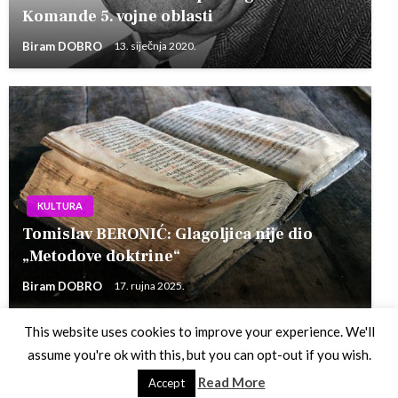
Komande 5. vojne oblasti
Biram DOBRO
13. siječnja 2020.
KULTURA
Tomislav BERONIĆ: Glagoljica nije dio
„Metodove doktrine“
Biram DOBRO
17. rujna 2025.
This website uses cookies to improve your experience. We'll
assume you're ok with this, but you can opt-out if you wish.
Theme by Silk Themes
Read More
Accept