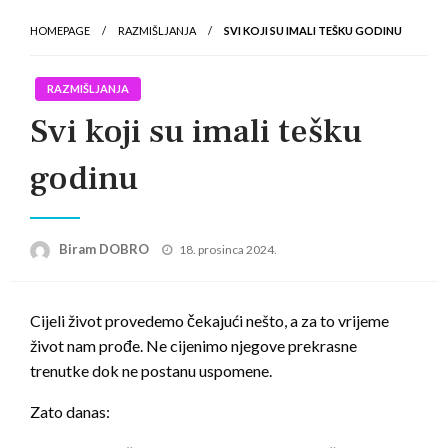
HOMEPAGE
RAZMIŠLJANJA
SVI KOJI SU IMALI TEŠKU GODINU
RAZMIŠLJANJA
Svi koji su imali tešku
godinu
Posted
Biram DOBRO
18. prosinca 2024.
on
Cijeli život provedemo čekajući nešto, a za to vrijeme
život nam prođe. Ne cijenimo njegove prekrasne
trenutke dok ne postanu uspomene.
Zato danas: