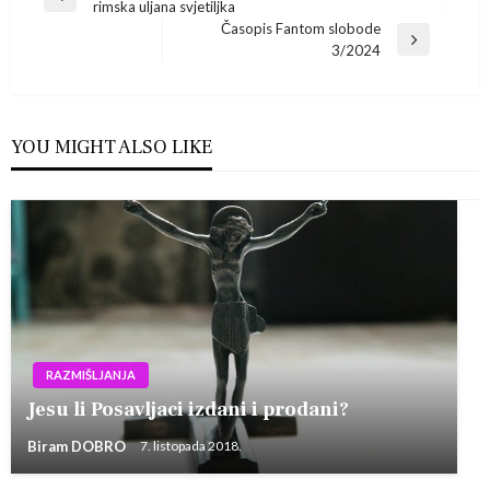
Previous
rimska uljana svjetiljka
Post
objava
Časopis Fantom slobode
Next
3/2024
Post
YOU MIGHT ALSO LIKE
RAZMIŠLJANJA
Jesu li Posavljaci izdani i prodani?
Biram DOBRO
7. listopada 2018.