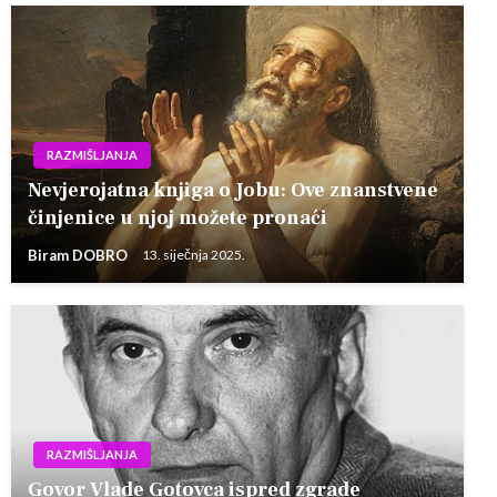
RAZMIŠLJANJA
Nevjerojatna knjiga o Jobu: Ove znanstvene
činjenice u njoj možete pronaći
Biram DOBRO
13. siječnja 2025.
RAZMIŠLJANJA
Govor Vlade Gotovca ispred zgrade