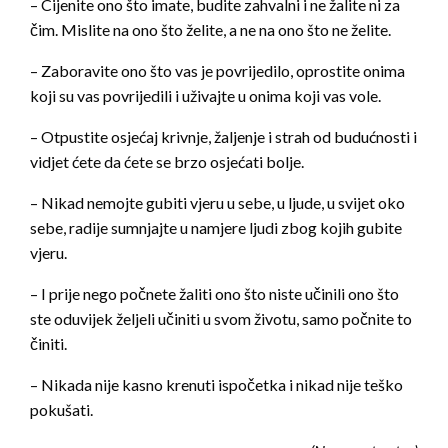
– Cijenite ono što imate, budite zahvalni i ne žalite ni za
čim. Mislite na ono što želite, a ne na ono što ne želite.
– Zaboravite ono što vas je povrijedilo, oprostite onima
koji su vas povrijedili i uživajte u onima koji vas vole.
– Otpustite osjećaj krivnje, žaljenje i strah od budućnosti i
vidjet ćete da ćete se brzo osjećati bolje.
– Nikad nemojte gubiti vjeru u sebe, u ljude, u svijet oko
sebe, radije sumnjajte u namjere ljudi zbog kojih gubite
vjeru.
– I prije nego počnete žaliti ono što niste učinili ono što
ste oduvijek željeli učiniti u svom životu, samo počnite to
činiti.
– Nikada nije kasno krenuti ispočetka i nikad nije teško
pokušati.