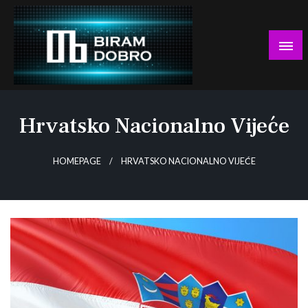
Skip
to
content
… jer BUDUĆNOST nema drugo IME!
Biram DOBRO
Hrvatsko Nacionalno Vijeće
HOMEPAGE
HRVATSKO NACIONALNO VIJEĆE