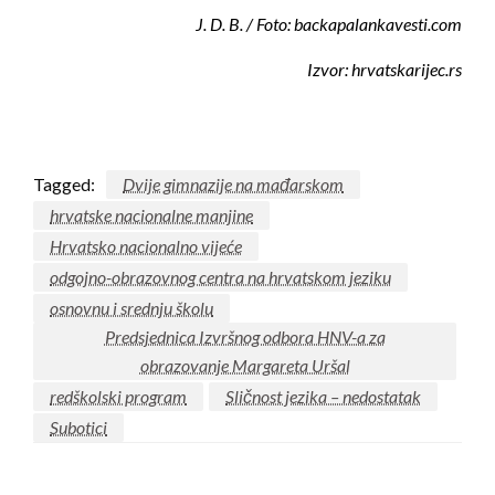
J. D. B. / Foto: backapalankavesti.com
Izvor: hrvatskarijec.rs
Tagged:
Dvije gimnazije na mađarskom
hrvatske nacionalne manjine
Hrvatsko nacionalno vijeće
odgojno-obrazovnog centra na hrvatskom jeziku
osnovnu i srednju školu
Predsjednica Izvršnog odbora HNV-a za
obrazovanje Margareta Uršal
redškolski program
Sličnost jezika – nedostatak
Subotici