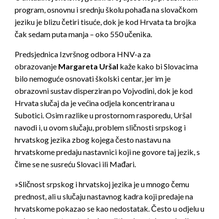
program, osnovnu i srednju školu pohađa na slovačkom
jeziku je blizu četiri tisuće, dok je kod Hrvata ta brojka
čak sedam puta manja – oko 550 učenika.
Predsjednica Izvršnog odbora HNV-a za
obrazovanje
Margareta Uršal
kaže kako bi Slovacima
bilo nemoguće osnovati školski centar, jer im je
obrazovni sustav disperziran po Vojvodini, dok je kod
Hrvata slučaj da je većina odjela koncentrirana u
Subotici. Osim razlike u prostornom rasporedu, Uršal
navodi i, u ovom slučaju, problem sličnosti srpskog i
hrvatskog jezika zbog kojega često nastavu na
hrvatskome predaju nastavnici koji ne govore taj jezik, s
čime se ne susreću Slovaci ili Mađari.
»Sličnost srpskog i hrvatskoj jezika je u mnogo čemu
prednost, ali u slučaju nastavnog kadra koji predaje na
hrvatskome pokazao se kao nedostatak. Često u odjelu u