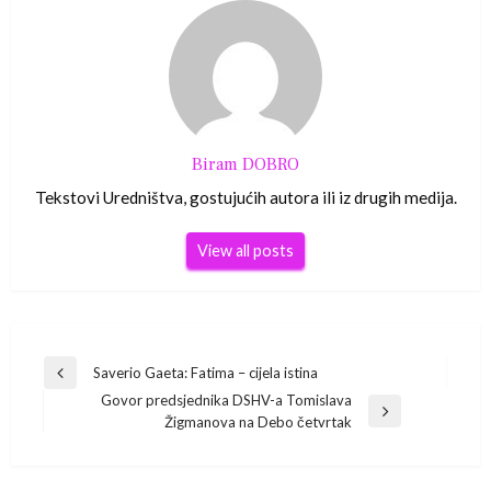
Biram DOBRO
Tekstovi Uredništva, gostujućih autora ili iz drugih medija.
View all posts
Navigacija
Saverio Gaeta: Fatima – cijela istina
Previous
Govor predsjednika DSHV-a Tomislava
Post
objava
Next
Žigmanova na Debo četvrtak
Post