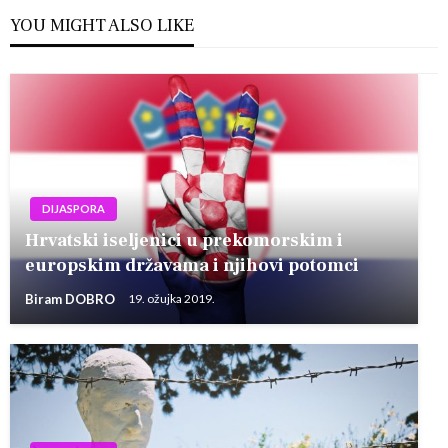
YOU MIGHT ALSO LIKE
DIJASPORA
Hrvatski iseljenici u prekomorskim i
europskim državama i njihovi potomci
Biram DOBRO
19. ožujka 2019.