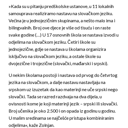
»Kada su u pitanju predškolske ustanove, u 11 lokalnih
samouprava realiziramo nastavu na slovačkom jeziku.
Većina je u jednojezičnim skupinama, a nešto malo ima i
bilingvalnih. Broj ove djece je više od tisuću i on raste
svake godine (…) U 17 osnovnih škola se nastava izvodi u
odjelima na slovačkom jeziku. Četiri škole su
jednojezične, gdje se nastava u školama organizira
isključivo na slovačkom jeziku, a ostale škole su
dvojezične i trojezične (slovački, mađarski i srpski).
U nekim školama postoji i nastava od prvog do četvrtog
jezika na slovačkom, a dalje nastavu nastavljaju na
srpskom uz izuzetak da kao materinji ne uče srpski nego
slovački. Tada se razred razdvaja na dva dijela, u
ovisnosti kome je koji materinji jezik – srpski ili slovački.
Broj učenika je oko 2.500 i on opada iz godinu u godinu.
U malim sredinama se najčešće pristupa kombiniranim
odjelima«, kaže Zolnjan.