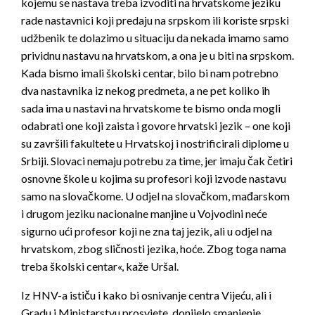
kojemu se nastava treba izvoditi na hrvatskome jeziku
rade nastavnici koji predaju na srpskom ili koriste srpski
udžbenik te dolazimo u situaciju da nekada imamo samo
prividnu nastavu na hrvatskom, a ona je u biti na srpskom.
Kada bismo imali školski centar, bilo bi nam potrebno
dva nastavnika iz nekog predmeta, a ne pet koliko ih
sada ima u nastavi na hrvatskome te bismo onda mogli
odabrati one koji zaista i govore hrvatski jezik – one koji
su završili fakultete u Hrvatskoj i nostrificirali diplome u
Srbiji. Slovaci nemaju potrebu za time, jer imaju čak četiri
osnovne škole u kojima su profesori koji izvode nastavu
samo na slovačkome. U odjel na slovačkom, mađarskom
i drugom jeziku nacionalne manjine u Vojvodini neće
sigurno ući profesor koji ne zna taj jezik, ali u odjel na
hrvatskom, zbog sličnosti jezika, hoće. Zbog toga nama
treba školski centar«, kaže Uršal.
Iz HNV-a ističu i kako bi osnivanje centra Vijeću, ali i
Gradu i Ministarstvu prosvjete, donijelo smanjenje