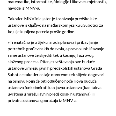
matematike, informatike, filologije i likovne umjetnosti«,
navode iz MNV-a.
Također, MNV inicijator je i osnivanja predškolske
ustanove isključivo na mađarskom jeziku u Subotici za
koju je kupljena parcela prošle godine.
»Trenutačno je u tijeku izrada planova i pribavljanje
potrebnih građevinskih dozvola, a pravno uobličavanje
same ustanove će slijediti tek u kasnijoj fazi ovog
složenog procesa. Pitanje uvrštavanja ove buduće
ustanove u mrežu javnih predškolskih ustanova Grada
Subotice također ostaje otvoreno: tek slijede dogovori
na osnovu kojih će biti odlučeno hoće li ova buduća
ustanova funkcionirati kao javna ustanova (kao takva
uvrštena u mrežu javnih predškolskih ustanova) ili
privatna ustanova«, poručuju iz MNV-a.