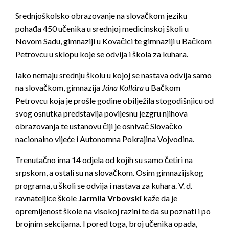
Srednjoškolsko obrazovanje na slovačkom jeziku
pohađa 450 učenika u srednjoj medicinskoj školi u
Novom Sadu, gimnaziji u Kovačici te gimnaziji u Bačkom
Petrovcu u sklopu koje se odvija i škola za kuhara.
Iako nemaju srednju školu u kojoj se nastava odvija samo
na slovačkom, gimnazija
Jána Kollára
u Bačkom
Petrovcu koja je prošle godine obilježila stogodišnjicu od
svog osnutka predstavlja povijesnu jezgru njihova
obrazovanja te ustanovu čiji je osnivač Slovačko
nacionalno vijeće i Autonomna Pokrajina Vojvodina.
Trenutačno ima 14 odjela od kojih su samo četiri na
srpskom, a ostali su na slovačkom. Osim gimnazijskog
programa, u školi se odvija i nastava za kuhara. V. d.
ravnateljice škole
Jarmila Vrbovski
kaže da je
opremljenost škole na visokoj razini te da su poznati i po
brojnim sekcijama. I pored toga, broj učenika opada,