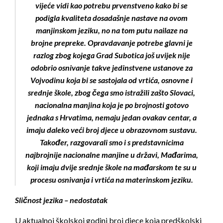
vijeće vidi kao potrebu prvenstveno kako bi se
podigla kvaliteta dosadašnje nastave na ovom
manjinskom jeziku, no na tom putu nailaze na
brojne prepreke. Opravdavanje potrebe glavni je
razlog zbog kojega Grad Subotica još uvijek nije
odobrio osnivanje takve jedinstvene ustanove za
Vojvodinu koja bi se sastojala od vrtića, osnovne i
srednje škole, zbog čega smo istražili zašto Slovaci,
nacionalna manjina koja je po brojnosti gotovo
jednaka s Hrvatima, nemaju jedan ovakav centar, a
imaju daleko veći broj djece u obrazovnom sustavu.
Također, razgovarali smo i s predstavnicima
najbrojnije nacionalne manjine u državi, Mađarima,
koji imaju dvije srednje škole na mađarskom te su u
procesu osnivanja i vrtića na materinskom jeziku.
Sličnost jezika – nedostatak
U aktualnoj školskoj godini broj djece koja predškolski