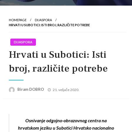
HOMEPAGE
DIJASPORA
HRVATI U SUBOTICI: ISTI BROJ, RAZLIČITE POTREBE
DIJASPORA
Hrvati u Subotici: Isti
broj, različite potrebe
Posted
Biram DOBRO
21. veljače 2020.
on
Osnivanje odgojno-obrazovnog centra na
hrvatskom jeziku u Subotici Hrvatsko nacionalno