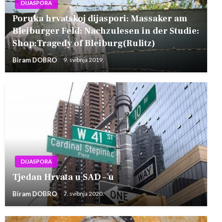
DIJASPORA
Poruka hrvatskoj dijaspori: Massaker am
Bleiburger Feld: Nachzulesen in der Studie:
Shop:Tragedy of Bleiburg(Rulitz)
Biram DOBRO
9. svibnja 2019.
DIJASPORA
Tjedan Hrvata u SAD – u
Biram DOBRO
7. svibnja 2020.