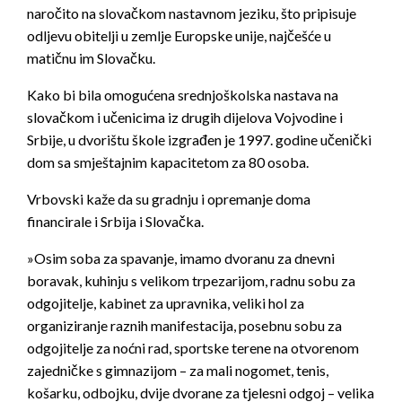
naročito na slovačkom nastavnom jeziku, što pripisuje
odljevu obitelji u zemlje Europske unije, najčešće u
matičnu im Slovačku.
Kako bi bila omogućena srednjoškolska nastava na
slovačkom i učenicima iz drugih dijelova Vojvodine i
Srbije, u dvorištu škole izgrađen je 1997. godine učenički
dom sa smještajnim kapacitetom za 80 osoba.
Vrbovski kaže da su gradnju i opremanje doma
financirale i Srbija i Slovačka.
»Osim soba za spavanje, imamo dvoranu za dnevni
boravak, kuhinju s velikom trpezarijom, radnu sobu za
odgojitelje, kabinet za upravnika, veliki hol za
organiziranje raznih manifestacija, posebnu sobu za
odgojitelje za noćni rad, sportske terene na otvorenom
zajedničke s gimnazijom – za mali nogomet, tenis,
košarku, odbojku, dvije dvorane za tjelesni odgoj – velika