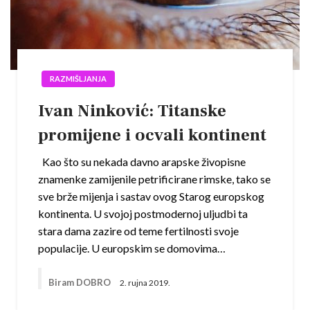
RAZMIŠLJANJA
Ivan Ninković: Titanske
promijene i ocvali kontinent
Kao što su nekada davno arapske živopisne
znamenke zamijenile petrificirane rimske, tako se
sve brže mijenja i sastav ovog Starog europskog
kontinenta. U svojoj postmodernoj uljudbi ta
stara dama zazire od teme fertilnosti svoje
populacije. U europskim se domovima…
Biram DOBRO
2. rujna 2019.