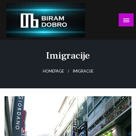
Skip
to
content
… jer BUDUĆNOST nema drugo IME!
Biram DOBRO
Imigracije
HOMEPAGE
IMIGRACIJE