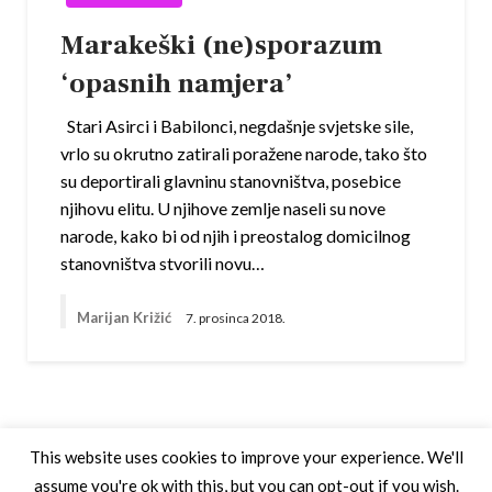
Marakeški (ne)sporazum
‘opasnih namjera’
Stari Asirci i Babilonci, negdašnje svjetske sile,
vrlo su okrutno zatirali poražene narode, tako što
su deportirali glavninu stanovništva, posebice
njihovu elitu. U njihove zemlje naseli su nove
narode, kako bi od njih i preostalog domicilnog
stanovništva stvorili novu…
Marijan Križić
7. prosinca 2018.
This website uses cookies to improve your experience. We'll
assume you're ok with this, but you can opt-out if you wish.