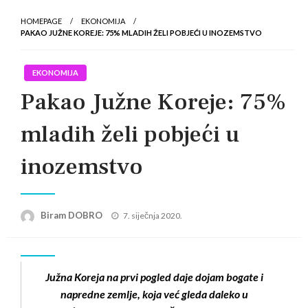
HOMEPAGE
EKONOMIJA
PAKAO JUŽNE KOREJE: 75% MLADIH ŽELI POBJEĆI U INOZEMSTVO
EKONOMIJA
Pakao Južne Koreje: 75%
mladih želi pobjeći u
inozemstvo
Posted
Biram DOBRO
7. siječnja 2020.
on
Južna Koreja na prvi pogled daje dojam bogate i
napredne zemlje, koja već gleda daleko u