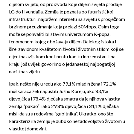
cijelom svijetu, od proizvoda koje diljem svijeta prodaje
LG do Hyundaija. Zemlja je poznata po futurističkoj
infrastrukturi, najbržem internetu na svijetu s prosječnom
brzinom preuzimanja koja prelazi 50Mbps. Osim toga,
može se pohvaliti blistavim univerzumom K-popa,
fenomenom kojeg obožavaju diljem Dalekog istoka i
šire, zavidnom kvalitetom života i životnim stilom koji se
cijeni na azijskom kontinentu kao i u inozemstvu. I na
kraju, još uvijek govorimo o jedanaestoj najbogatijoj
naciji na svijetu.
Ipak, nešto nije u redu ako 79,1% mladih žena i 72,1%
muškaraca želi napustiti Južnu Koreju, ako 83,1%
djevojčica i 78,4% dječaka smatra da je njihova vlastita
zemlja “pakao” i ako 29,8% djevojčica i 34,1% dječaka
misli da su u redovima “gubitnika”. Ukratko, ono što
karakterizira zemlju je duboko nezadovoljstvo životom u
vlastitoj domovini.