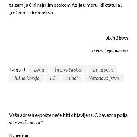
ta zemlja čini rajskim otokom Azije u moru „diktatura“,
„režima“ i siromaštva.
Asia Times
Izvor: logicno.com
Tagged:
Azija
Gospodarstvo
Imigracije
Južna Koreja
LG
mladi
Nezadovoljstvo
LEAVE A RESPONSE
Vaša adresa e-pošte neće biti objavljena.
Obavezna polja
su označena sa
*
Komentar