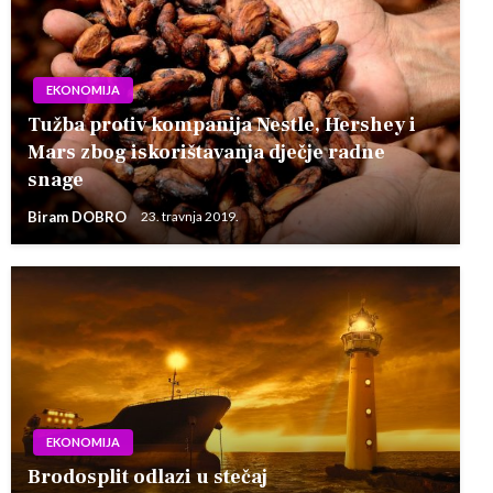
EKONOMIJA
Tužba protiv kompanija Nestle, Hershey i
Mars zbog iskorištavanja dječje radne
snage
Biram DOBRO
23. travnja 2019.
EKONOMIJA
Brodosplit odlazi u stečaj