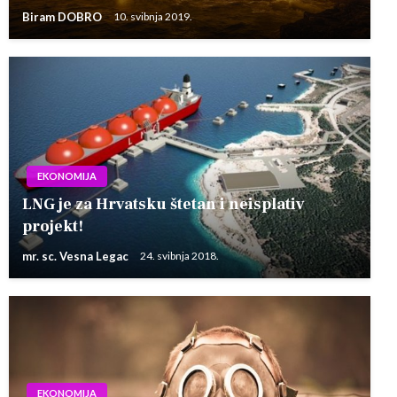
Biram DOBRO
10. svibnja 2019.
EKONOMIJA
LNG je za Hrvatsku štetan i neisplativ
projekt!
mr. sc. Vesna Legac
24. svibnja 2018.
EKONOMIJA