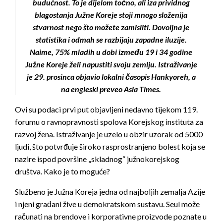
budućnost. To je dijelom točno, ali iza prividnog
blagostanja Južne Koreje stoji mnogo složenija
stvarnost nego što možete zamisliti. Dovoljna je
statistika i odmah se razbijaju zapadne iluzije.
Naime, 75% mladih u dobi između 19 i 34 godine
Južne Koreje želi napustiti svoju zemlju. Istraživanje
je 29. prosinca objavio lokalni časopis Hankyoreh, a
na engleski preveo Asia Times.
Ovi su podaci prvi put objavljeni nedavno tijekom 119.
forumu o ravnopravnosti spolova Korejskog instituta za
razvoj žena. Istraživanje je uzelo u obzir uzorak od 5000
ljudi, što potvrđuje široko rasprostranjeno bolest koja se
nazire ispod površine „skladnog“ južnokorejskog
društva. Kako je to moguće?
Službeno je Južna Koreja jedna od najboljih zemalja Azije
i njeni građani žive u demokratskom sustavu. Seul može
računati na brendove i korporativne proizvode poznate u