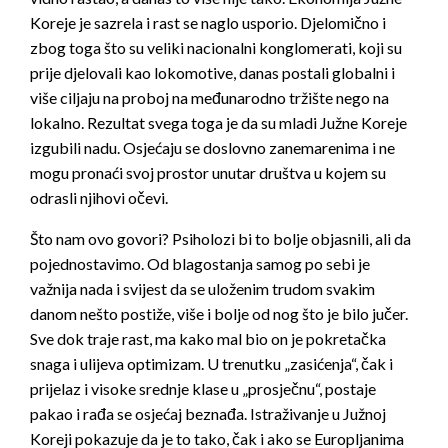
Koreje je sazrela i rast se naglo usporio. Djelomično i
zbog toga što su veliki nacionalni konglomerati, koji su
prije djelovali kao lokomotive, danas postali globalni i
više ciljaju na proboj na međunarodno tržište nego na
lokalno. Rezultat svega toga je da su mladi Južne Koreje
izgubili nadu. Osjećaju se doslovno zanemarenima i ne
mogu pronaći svoj prostor unutar društva u kojem su
odrasli njihovi očevi.
Što nam ovo govori? Psiholozi bi to bolje objasnili, ali da
pojednostavimo. Od blagostanja samog po sebi je
važnija nada i svijest da se uloženim trudom svakim
danom nešto postiže, više i bolje od nog što je bilo jučer.
Sve dok traje rast, ma kako mal bio on je pokretačka
snaga i ulijeva optimizam. U trenutku „zasićenja“, čak i
prijelaz i visoke srednje klase u „prosječnu“, postaje
pakao i rađa se osjećaj beznađa. Istraživanje u Južnoj
Koreji pokazuje da je to tako, čak i ako se Europljanima