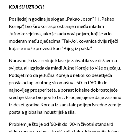
KOJI SU UZROCI?
Posljednjih godina je slogan „Pakao Joson“, ili „Pakao
Koreja“, bio široko rasprostranjen među mladim
Južnokorejcima, iako je sada novi pojam, koji je vrlo
moderan među dječacima “Tal-Jo”, kovanica dviju riječi
koja se može prevesti kao “Bijeg iz pakla”.
Naravno, kriza srednje klase je zahvatila sve države na
svijetu, ali izgleda da mladi Južne Koreje to više osjećaju.
Podsjetimo da je Južna Koreja u nekoliko desetljeća
prošla od apsolutnog siromaštva ’50-ih i ’60-ih do
najnovijeg prosperiteta, a porast lokalne dobrostojeće
srednje klase bio je vrlo brz. Procjenjuje se da je za samo
trideset godina Koreja iz zaostale poljoprivredne zemlje
postala globalna industrijska sila.
Problem je što je od ’60-ih do ’90-ih životni standard
vidno rastao, a danas to više nije tako. Ekonomija Južne