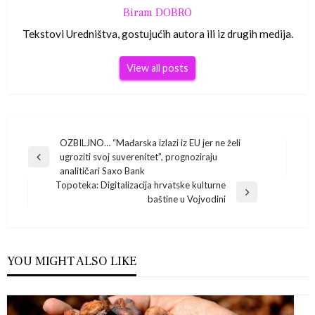
Biram DOBRO
Tekstovi Uredništva, gostujućih autora ili iz drugih medija.
View all posts
Navigacija
OZBILJNO… “Mađarska izlazi iz EU jer ne želi
ugroziti svoj suverenitet”, prognoziraju
Previous
objava
analitičari Saxo Bank
Post
Topoteka: Digitalizacija hrvatske kulturne
Next
baštine u Vojvodini
Post
YOU MIGHT ALSO LIKE