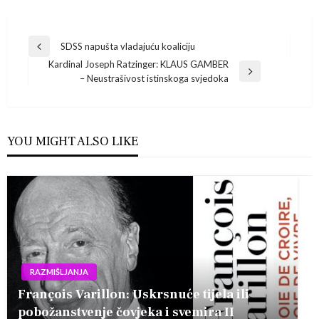
Navigacija
SDSS napušta vladajuću koaliciju
Previous
Kardinal Joseph Ratzinger: KLAUS GAMBER
Post
objava
Next
– Neustrašivost istinskoga svjedoka
Post
YOU MIGHT ALSO LIKE
RAZMIŠLJANJA
François Varillon: Uskrsnuće tijela ili
pobožanstvenje čovjeka i svemira II