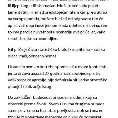
ili lijep, bogat ili siromašan. Možete već sada početi
lamentirati ili ne nad predstojećim titanskim prevratima
na europskom tlu, možete bježati od odgovora tko će
uplaćivati doprinose jednom kada odete u mirovinu. Sve
to ima parcijalnu važnost u scenariju ove priče jer, kako
rekoh, brojke su neumoljive.
Bit priče je čista statističko biološka u pitanju – koliko
djece imaš, odnosno nemaš.
Hrvatsku nemam potrebu spominjati u ovom kontekstu
jer ta država unazad 27 godina, osim pobjede protiv
velikosrpske agresije, nije definirala niti jedno strateško
pitanje i realizaciju istog.
Da zaključim, budućnost pripada narodima koji su
otvoreni prema životu. Svemu i svima drugima pripada
samo privremena fusnota u povijesti, a dok se i ona ne
izbriše iz kolektivne memorije onih koji će dominirati