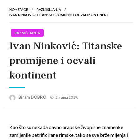
HOMEPAGE
RAZMIŠLJANJA
IVAN NINKOVIĆ: TITANSKE PROMIJENE I OCVALI KONTINENT
RAZMIŠLJANJA
Ivan Ninković: Titanske
promijene i ocvali
kontinent
Posted
Biram DOBRO
2. rujna 2019.
on
Kao što su nekada davno arapske živopisne znamenke
zamijenile petrificirane rimske, tako se sve brže mijenja i