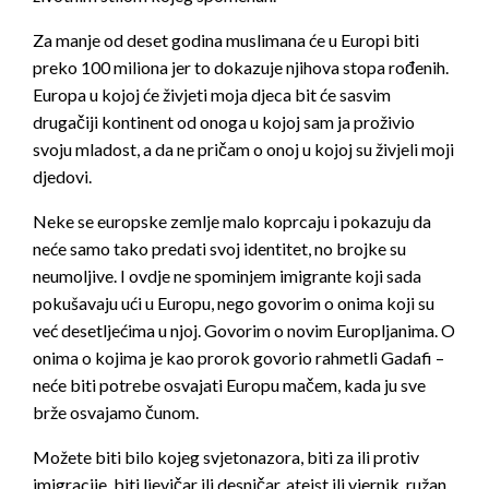
Za manje od deset godina muslimana će u Europi biti
preko 100 miliona jer to dokazuje njihova stopa rođenih.
Europa u kojoj će živjeti moja djeca bit će sasvim
drugačiji kontinent od onoga u kojoj sam ja proživio
svoju mladost, a da ne pričam o onoj u kojoj su živjeli moji
djedovi.
Neke se europske zemlje malo koprcaju i pokazuju da
neće samo tako predati svoj identitet, no brojke su
neumoljive. I ovdje ne spominjem imigrante koji sada
pokušavaju ući u Europu, nego govorim o onima koji su
već desetljećima u njoj. Govorim o novim Europljanima. O
onima o kojima je kao prorok govorio rahmetli Gadafi –
neće biti potrebe osvajati Europu mačem, kada ju sve
brže osvajamo čunom.
Možete biti bilo kojeg svjetonazora, biti za ili protiv
imigracije, biti ljevičar ili desničar, ateist ili vjernik, ružan