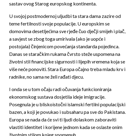
sastav ovog Starog europskog kontinenta.
U svojoj postmodernoj uljudbi ta stara dama zazire od
teme fertilnosti svoje populacije. U europskim se
domovima desetljećima sve rjeđe čuo dječji smijeh i plač,
a savjest se zbog toga umirivala (ako je uopće i
postojala) činjenicom povećanja standarda pojedinca.
Danas se staračkim rukama čvrsto steže uspomena na
životni stil financijske sigurnosti i lijepih vremena koja se
više neće ponoviti. Stara Europa očajno treba mladu krv i
radnike, no sama ne želi rađati djecu.
I onda se u tom očaju radi očuvanja funkcioniranja
ekonomskog sustava dosjetila ideje imigracije.
Posegnula je u bliskoistočni islamski fertilni populacijski
bazen, a koji je povukao i subsaharu pa sve do Pakistana.
Europa se nada da će svi ti ljudi dolaskom zaboraviti
vlastiti identitet i korijene jednom kada se oslaste onim
životnim stilom kojeg spomenuh.