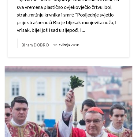
sva vremena plastično ovjekovječio žrtvu, bol,
strah, mržnju krvnika i smrt: “Posljednje svjetlo
prije strašne noći Bio je bljesak munjevita noža, I
vrisak, bijel još i sad u sljepoći, I…
Biram DOBRO
12. svibnja 2018.