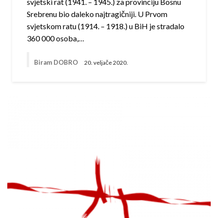
svjetski rat (1941. – 1945.) za provinciju Bosnu
Srebrenu bio daleko najtragičniji. U Prvom
svjetskom ratu (1914. – 1918.) u BiH je stradalo
360 000 osoba,…
Biram DOBRO
20. veljače 2020.