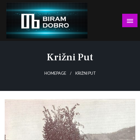
Skip
to
content
… jer BUDUĆNOST nema drugo IME!
Biram DOBRO
Križni Put
HOMEPAGE
KRIŽNI PUT