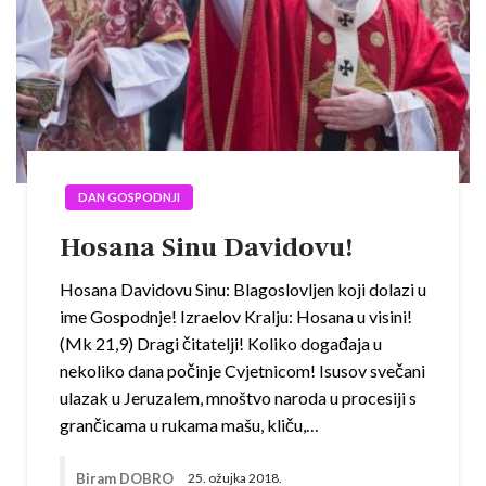
DAN GOSPODNJI
Hosana Sinu Davidovu!
Hosana Davidovu Sinu: Blagoslovljen koji dolazi u
ime Gospodnje! Izraelov Kralju: Hosana u visini!
(Mk 21,9) Dragi čitatelji! Koliko događaja u
nekoliko dana počinje Cvjetnicom! Isusov svečani
ulazak u Jeruzalem, mnoštvo naroda u procesiji s
grančicama u rukama mašu, kliču,…
Biram DOBRO
25. ožujka 2018.