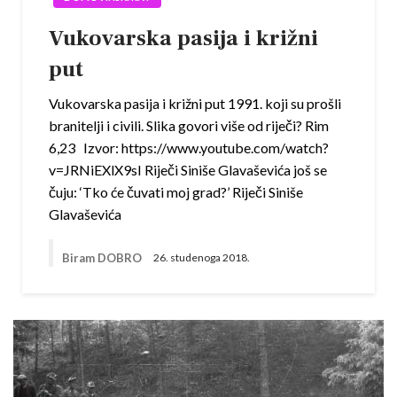
Vukovarska pasija i križni
put
Vukovarska pasija i križni put 1991. koji su prošli
branitelji i civili. Slika govori više od riječi? Rim
6,23 Izvor: https://www.youtube.com/watch?
v=JRNiEXlX9sI Riječi Siniše Glavaševića još se
čuju: ‘Tko će čuvati moj grad?’ Riječi Siniše
Glavaševića
Biram DOBRO
26. studenoga 2018.