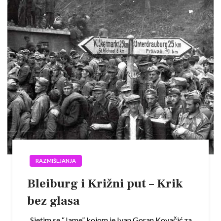
RAZMIŠLJANJA
Bleiburg i Križni put – Krik
bez glasa
Sjetim se “Jame” kojom je Ivan Goran Kovačić za