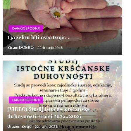
DAN GOSPODNJI
I ja želim biti ovca tvoja…
Biram DOBRO
22. travnja 2018.
DAN GOSPODNJI
(VIDEO) Studij istočne kršćanske
duhovnosti: Upisi 2025./2026.
Dražen Zetić
22. rujna 2025.