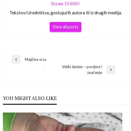
Biram DOBRO
Tekstovi Uredništva, gostujućih autora ili iz drugih medija.
View all posts
Navigacija
Majčina srca
Previous
Veliki tjedan – povijest i
Post
objava
Next
značenje
Post
YOU MIGHT ALSO LIKE