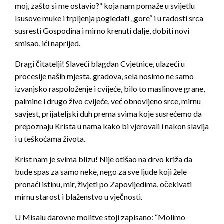
moj, zašto si me ostavio?“ koja nam pomaže u svijetlu
Isusove muke i trpljenja pogledati „gore“ i u radosti srca
susresti Gospodina i mirno krenuti dalje, dobiti novi
smisao, ići naprijed.
Dragi čitatelji! Slaveći blagdan Cvjetnice, ulazeći u
procesije naših mjesta, gradova, sela nosimo ne samo
izvanjsko raspoloženje i cvijeće, bilo to maslinove grane,
palmine i drugo živo cvijeće, već obnovljeno srce, mirnu
savjest, prijateljski duh prema svima koje susrećemo da
prepoznaju Krista u nama kako bi vjerovali i nakon slavlja
i u teškoćama života.
Krist nam je svima blizu! Nije otišao na drvo križa da
bude spas za samo neke, nego za sve ljude koji žele
pronaći istinu, mir, živjeti po Zapovijedima, očekivati
mirnu starost i blaženstvo u vječnosti.
U Misalu darovne molitve stoji zapisano: “Molimo