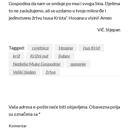
Gospodina da nam se smiluje po muci svoga Sina. Djelima
to ne zaslužujemo, ali se uzdamo u tvoje milosrđe i
jedinstvenu žrtvu Isusa Krista“. Hosana u visini! Amen
Vlč. Stjepan
Tagged:
cvjetnica
Hosana
Isus Krist
križ
Križni put
ljubav
Nedjelja Muke Gospodnje
spasenje
Veliki tjedan
žrtva
LEAVE A RESPONSE
Vaša adresa e-pošte neće biti objavljena.
Obavezna polja
su označena sa
*
Komentar