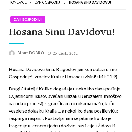
HOMEPAGE
DAN GOSPODNJI
HOSANA SINU DAVIDOVU!
DAN GOSPODNJI
Hosana Sinu Davidovu!
Posted
Biram DOBRO
25. ožujka 2018.
on
Hosana Davidovu Sinu: Blagoslovljen koji dolazi u ime
Gospodnje! Izraelov Kralju: Hosana u visini! (Mk 21,9)
Dragi čitatelji! Koliko događaja u nekoliko dana počinje
Cvjetnicom! Isusov svečani ulazak u Jeruzalem, mnoštvo
naroda u procesiji s grančicama u rukama mašu, kliču,
vesele se dolasku Kralja…, a nekoliko dana poslije viču:
raspni ga raspni… Postavlja nam se pitanje koliko je
tragedije u jednom tjednu doživio Isus i cijeli Židovski