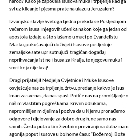
narod? Kako je započela Isusova muka i trpljenje kad ga
svi uz klicanje i pjesmu prate na ulazu u Jeruzalem?
Izvanjsko slavlje Svetoga tjedna prekida se Posljednjom
večerom Isusa i njegovih učenika nakon koje ga jedan od
apostola izdaje, a što slušamo u muci po Evanđelistu
Marku, pokušavajući doživjeti Isusove posljednje
zemaljske sate uprisutnujući tragičan događaj
neprihvaćanja istine i Isusa za Kralja, te njegovu muku i
smrt koja nije kraj!
Dragi prijatelji! Nedjelja Cvjetnice i Muke Isusove
osvješćuje nas za trpljenje, žrtvu, predanje kakvo je Isus
imao za sve nas, da nas spasi. Potiče nas na promišljanje o
našim vlastitim pogreškama, krivim odlukama,
nepromišljenim djelima i poziva da u Njemu pronađemo
odgovore i djelovanje za dobro drugih, ne samo nas
samih. Često puta u tim životnim previranjima dolazi nam
agonija poput Isusove u bolnome času: “Bože moj, Bože