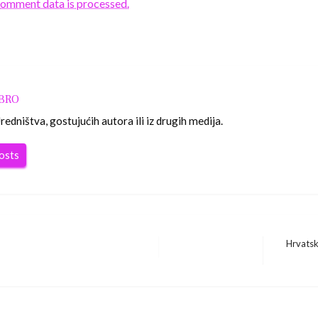
comment data is processed.
OBRO
edništva, gostujućih autora ili iz drugih medija.
posts
Hrvatsk
Next
Post