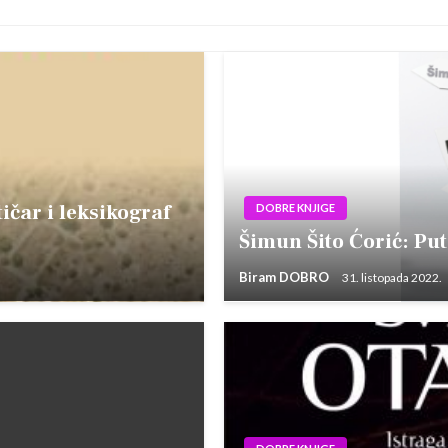
ar i leksikograf
DOBRE KNJIGE
Šimun Šito Ćorić: Pu
Biram DOBRO
31. listopada 2022.