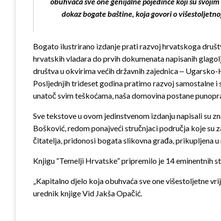
obuhvaća sve one genijalne pojedince koji su svojim
dokaz bogate baštine, koja govori o višestoljetn
Bogato ilustrirano izdanje prati razvoj hrvatskoga druš
hrvatskih vladara do prvih dokumenata napisanih glagol
društva u okvirima većih državnih zajednica ‒ Ugarsko-
Posljednjih trideset godina pratimo razvoj samostalne i
unatoč svim teškoćama, naša domovina postane punopravn
Sve tekstove u ovom jedinstvenom izdanju napisali su zn
Bošković, redom ponajveći stručnjaci područja koje su za 
čitatelja, pridonosi bogata slikovna građa, prikupljena 
Knjigu “Temelji Hrvatske” pripremilo je 14 eminentnih s
„Kapitalno djelo koja obuhvaća sve one višestoljetne vr
urednik knjige Vid Jakša Opačić.