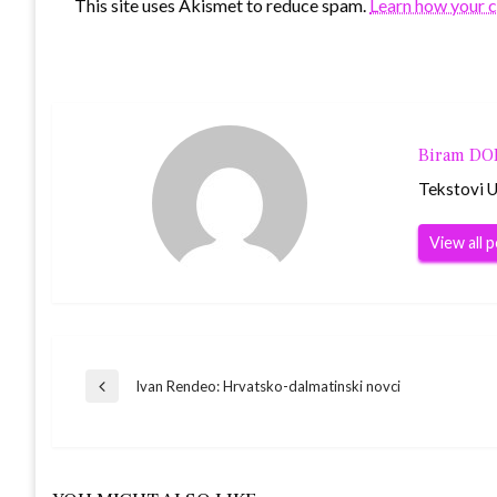
This site uses Akismet to reduce spam.
Learn how your 
Biram D
Tekstovi Ur
View all 
Navigacija
Ivan Rendeo: Hrvatsko-dalmatinski novci
Previous
Post
objava