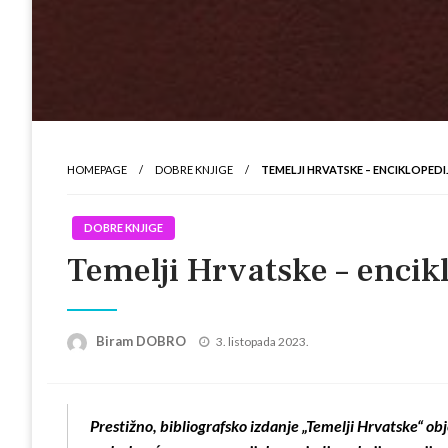
HOMEPAGE
DOBRE KNJIGE
TEMELJI HRVATSKE – ENCIKLOPED
DOBRE KNJIGE
Temelji Hrvatske – encik
Posted
Biram DOBRO
3. listopada 2023.
on
Prestižno, bibliografsko izdanje „Temelji Hrvatske“ ob