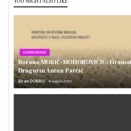
YOU MIGHT ALSO LIKE
DOBRE KNJIGE
Borana MORIĆ-MOHOROVIČIĆ: Gramatič
Dragurin Antun Parčić
Biram DOBRO
4. veljače 2025.