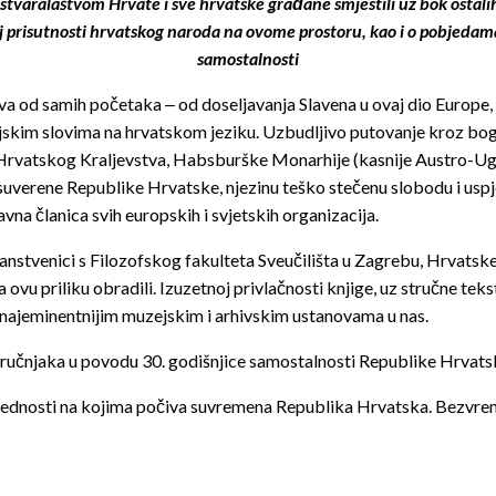
 stvaralaštvom Hrvate i sve hrvatske građane smjestili uz bok ostali
oj prisutnosti hrvatskog naroda na ovome prostoru, kao i o pobjedam
samostalnosti
tva od samih početaka ‒ od doseljavanja Slavena u ovaj dio Europ
jskim slovima na hrvatskom jeziku. Uzbudljivo putovanje kroz bog
Hrvatskog Kraljevstva, Habsburške Monarhije (kasnije Austro-Ugars
 suverene Republike Hrvatske, njezinu teško stečenu slobodu i usp
a članica svih europskih i svjetskih organizacija.
anstvenici s Filozofskog fakulteta Sveučilišta u Zagrebu, Hrvatske
ovu priliku obradili. Izuzetnoj privlačnosti knjige, uz stručne tek
u najeminentnijim muzejskim i arhivskim ustanovama u nas.
tručnjaka u povodu 30. godišnjice samostalnosti Republike Hrvatsk
ijednosti na kojima počiva suvremena Republika Hrvatska. Bezvremen