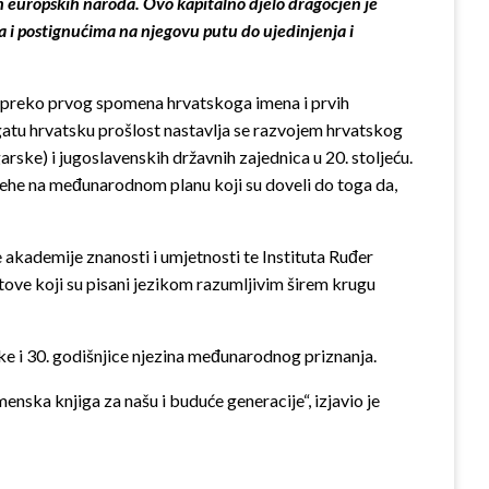
h europskih naroda. Ovo kapitalno djelo dragocjen je
a i postignućima na njegovu putu do ujedinjenja i
e, preko prvog spomena hrvatskoga imena i prvih
atu hrvatsku prošlost nastavlja se razvojem hrvatskog
ke) i jugoslavenskih državnih zajednica u 20. stoljeću.
jehe na međunarodnom planu koji su doveli do toga da,
 akademije znanosti i umjetnosti te Instituta Ruđer
stove koji su pisani jezikom razumljivim širem krugu
e i 30. godišnjice njezina međunarodnog priznanja.
ska knjiga za našu i buduće generacije“, izjavio je