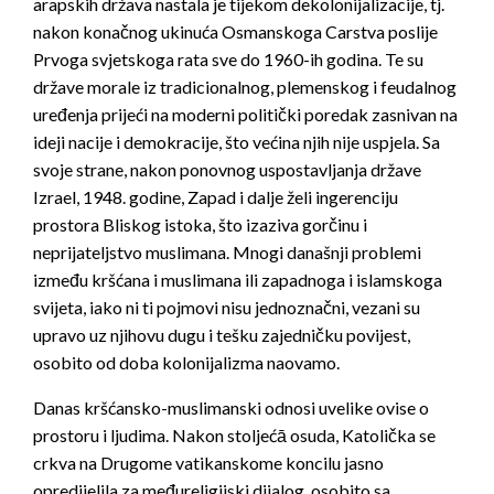
arapskih država nastala je tijekom dekolonijalizacije, tj.
nakon konačnog ukinuća Osmanskoga Carstva poslije
Prvoga svjetskoga rata sve do 1960-ih godina. Te su
države morale iz tradicionalnog, plemenskog i feudalnog
uređenja prijeći na moderni politički poredak zasnivan na
ideji nacije i demokracije, što većina njih nije uspjela. Sa
svoje strane, nakon ponovnog uspostavljanja države
Izrael, 1948. godine, Zapad i dalje želi ingerenciju
prostora Bliskog istoka, što izaziva gorčinu i
neprijateljstvo muslimana. Mnogi današnji problemi
između kršćana i muslimana ili zapadnoga i islamskoga
svijeta, iako ni ti pojmovi nisu jednoznačni, vezani su
upravo uz njihovu dugu i tešku zajedničku povijest,
osobito od doba kolonijalizma naovamo.
Danas kršćansko-muslimanski odnosi uvelike ovise o
prostoru i ljudima. Nakon stoljećā osuda, Katolička se
crkva na Drugome vatikanskome koncilu jasno
opredijelila za međureligijski dijalog, osobito sa