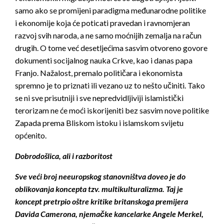
samo ako se promijeni paradigma međunarodne politike
i ekonomije koja će poticati pravedan i ravnomjeran
razvoj svih naroda, a ne samo moćnijih zemalja na račun
drugih. O tome već desetljećima sasvim otvoreno govore
dokumenti socijalnog nauka Crkve, kao i danas papa
Franjo. Nažalost, premalo političara i ekonomista
spremno je to priznati ili vezano uz to nešto učiniti. Tako
se ni sve prisutniji i sve nepredvidljiviji islamistički
terorizam ne će moći iskorijeniti bez sasvim nove politike
Zapada prema Bliskom istoku i islamskom svijetu
općenito.
Dobrodošlica, ali i razboritost
Sve veći broj neeuropskog stanovništva doveo je do
oblikovanja koncepta tzv. multikulturalizma. Taj je
koncept pretrpio oštre kritike britanskoga premijera
Davida Camerona, njemačke kancelarke Angele Merkel,