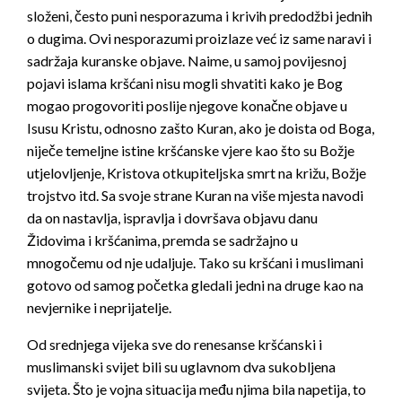
složeni, često puni nesporazuma i krivih predodžbi jednih
o dugima. Ovi nesporazumi proizlaze već iz same naravi i
sadržaja kuranske objave. Naime, u samoj povijesnoj
pojavi islama kršćani nisu mogli shvatiti kako je Bog
mogao progovoriti poslije njegove konačne objave u
Isusu Kristu, odnosno zašto Kuran, ako je doista od Boga,
niječe temeljne istine kršćanske vjere kao što su Božje
utjelovljenje, Kristova otkupiteljska smrt na križu, Božje
trojstvo itd. Sa svoje strane Kuran na više mjesta navodi
da on nastavlja, ispravlja i dovršava objavu danu
Židovima i kršćanima, premda se sadržajno u
mnogočemu od nje udaljuje. Tako su kršćani i muslimani
gotovo od samog početka gledali jedni na druge kao na
nevjernike i neprijatelje.
Od srednjega vijeka sve do renesanse kršćanski i
muslimanski svijet bili su uglavnom dva sukobljena
svijeta. Što je vojna situacija među njima bila napetija, to