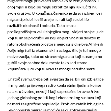
migrante mogu prihvaćati samo ako to žele, odnosno u
onoj mjeri u kojoj se mogu skrbiti za njih i uključiti ih u
svoje društvo. U konačnici, činjenica je da su i izbjeglice i
migranti pridošlice ili useljenici, ali koji su došli iz
različitih okolnosti i pobuda. Tako smo u
prošlogodišnjem valu izbjeglica mogli vidjeti brojne ljude
koji su im se pridružili, ali koji objektivno nisu dolazili iz
ratom obuhvaćenih prostora, nego su iz dijelova Afrike ili
Azije migrirali iz ekonomskih razloga. Bilo je tu i mnogo
malverzacija, kako od strane migranata koji su namjerno
gubili svoje osobne dokumente tako i od strane
krijumčara ljudi koji su krivi za mnoge nedužne smrti.
Unatoč svemu, treba biti svjestan da se, bili oni izbjeglice
ili migranti, prije svega radi o konkretnim ljudima koji se
nalaze u životnoj nevolji i koji su pretežno izravne žrtve
jednog globalnog političkog i ekonomskog sustava koji
ne mari za ugrožene populacije. Problem ratnih izbjeglica
i ekonomskih migracija moći će se dugotrajnije riješiti