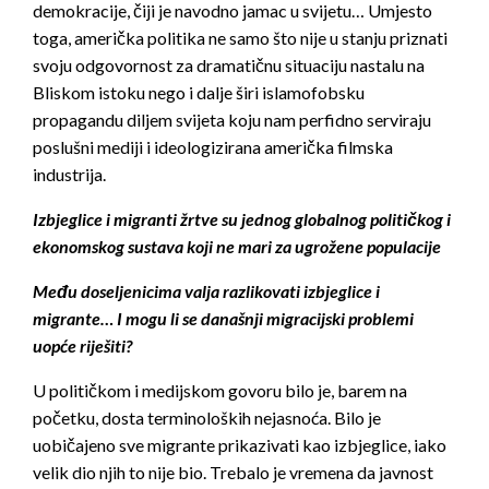
demokracije, čiji je navodno jamac u svijetu… Umjesto
toga, američka politika ne samo što nije u stanju priznati
svoju odgovornost za dramatičnu situaciju nastalu na
Bliskom istoku nego i dalje širi islamofobsku
propagandu diljem svijeta koju nam perfidno serviraju
poslušni mediji i ideologizirana američka filmska
industrija.
Izbjeglice i migranti žrtve su jednog globalnog političkog i
ekonomskog sustava koji ne mari za ugrožene populacije
Među doseljenicima valja razlikovati izbjeglice i
migrante… I mogu li se današnji migracijski problemi
uopće riješiti?
U političkom i medijskom govoru bilo je, barem na
početku, dosta terminoloških nejasnoća. Bilo je
uobičajeno sve migrante prikazivati kao izbjeglice, iako
velik dio njih to nije bio. Trebalo je vremena da javnost