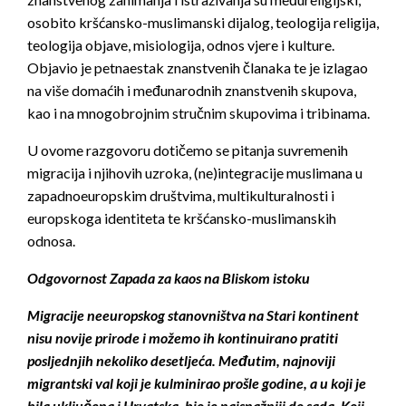
osobito kršćansko-muslimanski dijalog, teologija religija,
teologija objave, misiologija, odnos vjere i kulture.
Objavio je petnaestak znanstvenih članaka te je izlagao
na više domaćih i međunarodnih znanstvenih skupova,
kao i na mnogobrojnim stručnim skupovima i tribinama.
U ovome razgovoru dotičemo se pitanja suvremenih
migracija i njihovih uzroka, (ne)integracije muslimana u
zapadnoeuropskim društvima, multikulturalnosti i
europskoga identiteta te kršćansko-muslimanskih
odnosa.
Odgovornost Zapada za kaos na Bliskom istoku
Migracije neeuropskog stanovništva na Stari kontinent
nisu novije prirode i možemo ih kontinuirano pratiti
posljednjih nekoliko desetljeća. Međutim, najnoviji
migrantski val koji je kulminirao prošle godine, a u koji je
bila uključena i Hrvatska, bio je najsnažniji do sada. Koji