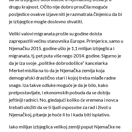
drugu krajnost. Očito nije dobro proučila moguće
posljedice ovakve izjave niti je razmatrala činjenicu da bi
je izbjeglice mogle doslovno shvatiti.
Veliki valovi migranata prošle su godine doista
zaprepastili većinu stanovnika Europe. Primjerice, samo u
Njemačku 2015. godine ušlo je 1,1 milijun izbjeglica i
migranata, tj. pet puta više nego 2014. godine. Sigurno je
da je iza svoje „politike dobrodošlice“ kancelarka
Merkel mislila na to da je Njemačka zemlja koja
demografski drastično stari i kojoj treba mlađe radne
snage. Iza takve odluke moguće je da je bilo, kako
pretpostavljate, i ekonomskih pobuda da se dobiju
jeftiniji radnici. No, gledajući koliko će vremena i novca
trebati uložiti da se ti ljudi osposobe za rad i život u
Njemačkoj, pitanje je hoće li to i kada biti isplativo.
Iako milijun izbjeglica velikoj zemlji poput Njemačke ne