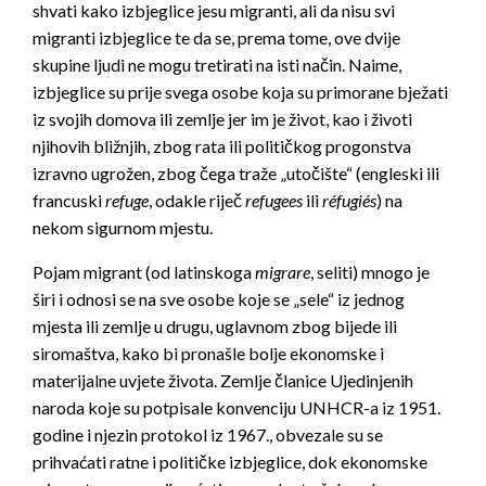
shvati kako izbjeglice jesu migranti, ali da nisu svi
migranti izbjeglice te da se, prema tome, ove dvije
skupine ljudi ne mogu tretirati na isti način. Naime,
izbjeglice su prije svega osobe koja su primorane bježati
iz svojih domova ili zemlje jer im je život, kao i životi
njihovih bližnjih, zbog rata ili političkog progonstva
izravno ugrožen, zbog čega traže „utočište“ (engleski ili
francuski
refuge
, odakle riječ
refugees
ili
réfugiés
) na
nekom sigurnom mjestu.
Pojam migrant (od latinskoga
migrare
, seliti) mnogo je
širi i odnosi se na sve osobe koje se „sele“ iz jednog
mjesta ili zemlje u drugu, uglavnom zbog bijede ili
siromaštva, kako bi pronašle bolje ekonomske i
materijalne uvjete života. Zemlje članice Ujedinjenih
naroda koje su potpisale konvenciju UNHCR-a iz 1951.
godine i njezin protokol iz 1967., obvezale su se
prihvaćati ratne i političke izbjeglice, dok ekonomske