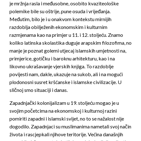
je mržnja rasla i međusobne, osobito kvaziteološke
polemike bile su oštrije, pune osuda i vrijeđanja.
Međutim, bilo je i u onakvom kontekstu mirnijih
razdoblja obilježenih ekonomskim i kulturnim
razmjenama kao na primjer u 11. i 12. stoljeću. Znamo
koliko latinska skolastika duguje arapskim filozofima, no
manje je poznat golemi utjecaj islamskih umjetnosti na,
primjerice, gotičku i baroknu arhitekturu, kao i na
likovno ukrašavanje vjerskih knjiga. To razdoblje
povijesti nam, dakle, ukazuje na sukob, ali i na mogući
plodonosni susret kršćanske i islamske civilizacije. U
sličnoj smo situaciji i danas.
Zapadnjački kolonijalizam u 19. stoljeću mogao je u
svojim početcima na ekonomskoj i kulturnoj razini
pomiriti zapadni i islamski svijet, no to se nažalost nije
dogodilo. Zapadnjaci su muslimanima nametali svoj način
života i rascjepkali njihove teritorije. Većina današnjih