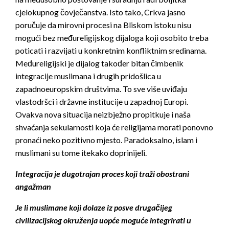
cjelokupnog čovječanstva. Isto tako, Crkva jasno
poručuje da mirovni procesi na Bliskom istoku nisu
mogući bez međureligijskog dijaloga koji osobito treba
poticati i razvijati u konkretnim konfliktnim sredinama.
Međureligijski je dijalog također bitan čimbenik
integracije muslimana i drugih pridošlica u
zapadnoeuropskim društvima. To sve više uviđaju
vlastodršci i državne institucije u zapadnoj Europi.
Ovakva nova situacija neizbježno propitkuje i naša
shvaćanja sekularnosti koja će religijama morati ponovno
pronaći neko pozitivno mjesto. Paradoksalno, islam i
muslimani su tome itekako doprinijeli.
Integracija je dugotrajan proces koji traži obostrani
angažman
Je li muslimane koji dolaze iz posve drugačijeg
civilizacijskog okruženja uopće moguće integrirati u