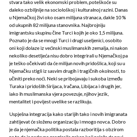
stvara tako velik ekonomski problem, poteškoće su
daleko ozbiljnije na sociološkoj i kulturalnoj razini. Danas
u Njemačkoj živi oko osam milijuna stranaca, dakle 10 %
od ukupnih 82 milijuna stanovnika. Najbrojniju
imigrantsku skupinu čine Turci kojih je oko 1,5 milijuna.
Poznato je da se mnogi Turci i drugi useljenici, osobito
oni koji dolaze iz većinski muslimanskih zemalja, ni nakon
nekoliko desetljeća nisu dobro integrirali u Njemačkoj pa
je teško očekivati da će milijun novih pridošlica, koji su u
Njemačku stigli iz sasvim drugih i tragičnih okolnosti, to
učiniti preko noći. Neki se pribojavaju i sukoba između
Turaka i pridošlih Sirijaca, Iračana, Libijaca i drugih jer,
iako ih muslimanska vjera povezuje, njihov jezik,
mentalitet i povijest uvelike se razlikuju.
Uspješna integracija kako starijih tako i novih imigranata
zahtijevat će složenu organizaciju i mnogo novca. Dobro
je da je njemačka politika postala razboritija s obzirom
na to da je nedavno proglasila zakon koji nalaže da novi