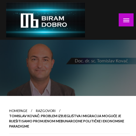
Skip
to
content
… jer BUDUĆNOST nema drugo IME!
Biram DOBRO
HOMEPAGE
RAZGOVORI
TOMISLAV KOVAČ: PROBLEM IZBJEGLIŠTVA I MIGRACIJA MOGUĆE JE
RIJEŠITI SAMO PROMJENOM MEĐUNARODNE POLITIČKE I EKONOMSKE
PARADIGME