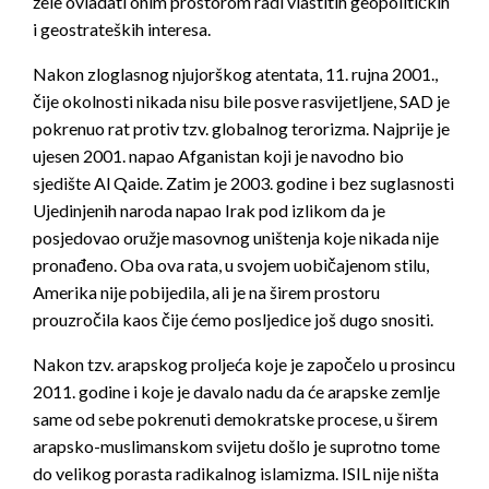
žele ovladati onim prostorom radi vlastitih geopolitičkih
i geostrateških interesa.
Nakon zloglasnog njujorškog atentata, 11. rujna 2001.,
čije okolnosti nikada nisu bile posve rasvijetljene, SAD je
pokrenuo rat protiv tzv. globalnog terorizma. Najprije je
ujesen 2001. napao Afganistan koji je navodno bio
sjedište Al Qaide. Zatim je 2003. godine i bez suglasnosti
Ujedinjenih naroda napao Irak pod izlikom da je
posjedovao oružje masovnog uništenja koje nikada nije
pronađeno. Oba ova rata, u svojem uobičajenom stilu,
Amerika nije pobijedila, ali je na širem prostoru
prouzročila kaos čije ćemo posljedice još dugo snositi.
Nakon tzv. arapskog proljeća koje je započelo u prosincu
2011. godine i koje je davalo nadu da će arapske zemlje
same od sebe pokrenuti demokratske procese, u širem
arapsko-muslimanskom svijetu došlo je suprotno tome
do velikog porasta radikalnog islamizma. ISIL nije ništa