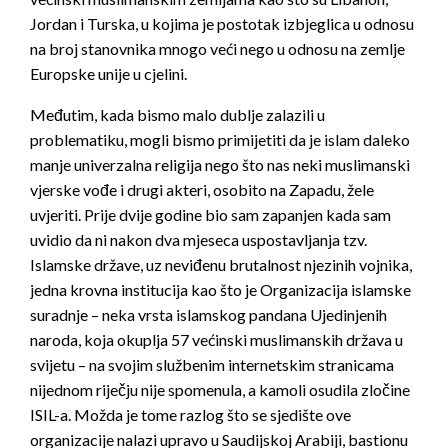
Jordan i Turska, u kojima je postotak izbjeglica u odnosu
na broj stanovnika mnogo veći nego u odnosu na zemlje
Europske unije u cjelini.
Međutim, kada bismo malo dublje zalazili u
problematiku, mogli bismo primijetiti da je islam daleko
manje univerzalna religija nego što nas neki muslimanski
vjerske vođe i drugi akteri, osobito na Zapadu, žele
uvjeriti. Prije dvije godine bio sam zapanjen kada sam
uvidio da ni nakon dva mjeseca uspostavljanja tzv.
Islamske države, uz neviđenu brutalnost njezinih vojnika,
jedna krovna institucija kao što je Organizacija islamske
suradnje – neka vrsta islamskog pandana Ujedinjenih
naroda, koja okuplja 57 većinski muslimanskih država u
svijetu – na svojim službenim internetskim stranicama
nijednom riječju nije spomenula, a kamoli osudila zločine
ISIL-a. Možda je tome razlog što se sjedište ove
organizacije nalazi upravo u Saudijskoj Arabiji, bastionu