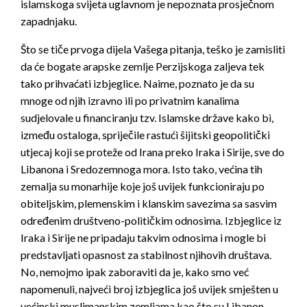
islamskoga svijeta uglavnom je nepoznata prosječnom
zapadnjaku.
Što se tiče prvoga dijela Vašega pitanja, teško je zamisliti
da će bogate arapske zemlje Perzijskoga zaljeva tek
tako prihvaćati izbjeglice. Naime, poznato je da su
mnoge od njih izravno ili po privatnim kanalima
sudjelovale u financiranju tzv. Islamske države kako bi,
između ostaloga, spriječile rastući šijitski geopolitički
utjecaj koji se proteže od Irana preko Iraka i Sirije, sve do
Libanona i Sredozemnoga mora. Isto tako, većina tih
zemalja su monarhije koje još uvijek funkcioniraju po
obiteljskim, plemenskim i klanskim savezima sa sasvim
određenim društveno-političkim odnosima. Izbjeglice iz
Iraka i Sirije ne pripadaju takvim odnosima i mogle bi
predstavljati opasnost za stabilnost njihovih društava.
No, nemojmo ipak zaboraviti da je, kako smo već
napomenuli, najveći broj izbjeglica još uvijek smješten u
većinski muslimanskim zemljama kao što su Libanon,