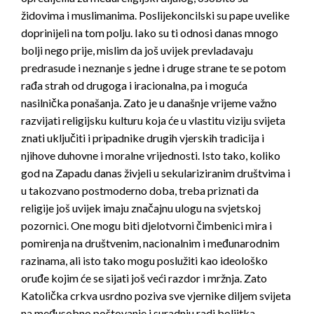
židovima i muslimanima. Poslijekoncilski su pape uvelike
doprinijeli na tom polju. Iako su ti odnosi danas mnogo
bolji nego prije, mislim da još uvijek prevladavaju
predrasude i neznanje s jedne i druge strane te se potom
rađa strah od drugoga i iracionalna, pa i moguća
nasilnička ponašanja. Zato je u današnje vrijeme važno
razvijati religijsku kulturu koja će u vlastitu viziju svijeta
znati uključiti i pripadnike drugih vjerskih tradicija i
njihove duhovne i moralne vrijednosti. Isto tako, koliko
god na Zapadu danas živjeli u sekulariziranim društvima i
u takozvano postmoderno doba, treba priznati da
religije još uvijek imaju značajnu ulogu na svjetskoj
pozornici. One mogu biti djelotvorni čimbenici mira i
pomirenja na društvenim, nacionalnim i međunarodnim
razinama, ali isto tako mogu poslužiti kao ideološko
oruđe kojim će se sijati još veći razdor i mržnja. Zato
Katolička crkva usrdno poziva sve vjernike diljem svijeta
na međusobno poštovanje i suradnju radi boljitka