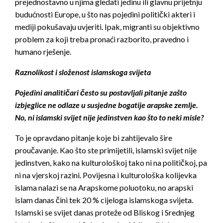
prejednostavno u njima gledati jedinu ili glavnu prijetnju
budućnosti Europe, u što nas pojedini politički akteri i
mediji pokušavaju uvjeriti. Ipak, migranti su objektivno
problem za koji treba pronaći razborito, pravedno i
humano rješenje.
Raznolikost i složenost islamskoga svijeta
Pojedini analitičari često su postavljali pitanje zašto
izbjeglice ne odlaze u susjedne bogatije arapske zemlje.
No, ni islamski svijet nije jedinstven kao što to neki misle?
To je opravdano pitanje koje bi zahtijevalo šire
proučavanje. Kao što ste primijetili, islamski svijet nije
jedinstven, kako na kulturološkoj tako ni na političkoj, pa
ni na vjerskoj razini. Povijesna i kulturološka kolijevka
islama nalazi se na Arapskome poluotoku, no arapski
islam danas čini tek 20 % cijeloga islamskoga svijeta.
Islamski se svijet danas proteže od Bliskog i Srednjeg