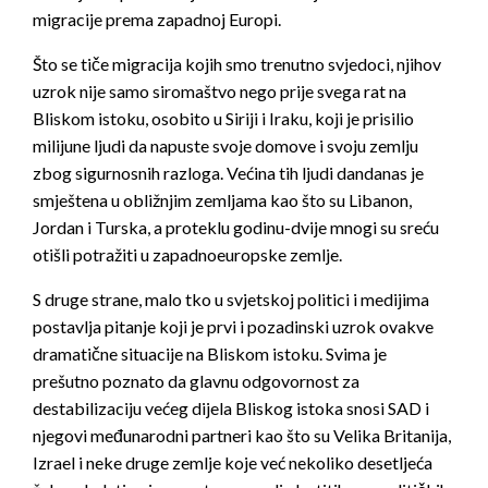
migracije prema zapadnoj Europi.
Što se tiče migracija kojih smo trenutno svjedoci, njihov
uzrok nije samo siromaštvo nego prije svega rat na
Bliskom istoku, osobito u Siriji i Iraku, koji je prisilio
milijune ljudi da napuste svoje domove i svoju zemlju
zbog sigurnosnih razloga. Većina tih ljudi dandanas je
smještena u obližnjim zemljama kao što su Libanon,
Jordan i Turska, a proteklu godinu-dvije mnogi su sreću
otišli potražiti u zapadnoeuropske zemlje.
S druge strane, malo tko u svjetskoj politici i medijima
postavlja pitanje koji je prvi i pozadinski uzrok ovakve
dramatične situacije na Bliskom istoku. Svima je
prešutno poznato da glavnu odgovornost za
destabilizaciju većeg dijela Bliskog istoka snosi SAD i
njegovi međunarodni partneri kao što su Velika Britanija,
Izrael i neke druge zemlje koje već nekoliko desetljeća