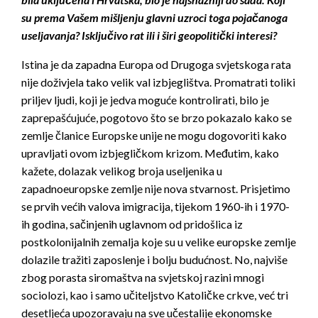
su prema Vašem mišljenju glavni uzroci toga pojačanoga
useljavanja? Isključivo rat ili i širi geopolitički interesi?
Istina je da zapadna Europa od Drugoga svjetskoga rata
nije doživjela tako velik val izbjeglištva. Promatrati toliki
priljev ljudi, koji je jedva moguće kontrolirati, bilo je
zaprepašćujuće, pogotovo što se brzo pokazalo kako se
zemlje članice Europske unije ne mogu dogovoriti kako
upravljati ovom izbjegličkom krizom. Međutim, kako
kažete, dolazak velikog broja useljenika u
zapadnoeuropske zemlje nije nova stvarnost. Prisjetimo
se prvih većih valova imigracija, tijekom 1960-ih i 1970-
ih godina, sačinjenih uglavnom od pridošlica iz
postkolonijalnih zemalja koje su u velike europske zemlje
dolazile tražiti zaposlenje i bolju budućnost. No, najviše
zbog porasta siromaštva na svjetskoj razini mnogi
sociolozi, kao i samo učiteljstvo Katoličke crkve, već tri
desetljeća upozoravaju na sve učestalije ekonomske