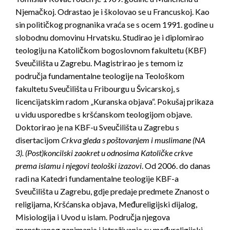
Njemačkoj. Odrastao je i školovao se u Francuskoj. Kao
sin političkog prognanika vraća se s ocem 1991. godine u
slobodnu domovinu Hrvatsku. Studirao je i diplomirao
teologiju na Katoličkom bogoslovnom fakultetu (KBF)
Sveučilišta u Zagrebu. Magistrirao je s temom iz
područja fundamentalne teologije na Teološkom
fakultetu Sveučilišta u Fribourgu u Švicarskoj, s
licencijatskim radom „Kuranska objava“. Pokušaj prikaza
u vidu usporedbe s kršćanskom teologijom objave.
Doktorirao je na KBF-u Sveučilišta u Zagrebu s
disertacijom
Crkva gleda s poštovanjem i muslimane (NA
3). (Post)koncilski zaokret u odnosima Katoličke crkve
prema islamu i njegovi teološki izazovi
. Od 2006. do danas
radi na Katedri fundamentalne teologije KBF-a
Sveučilišta u Zagrebu, gdje predaje predmete Znanost o
religijama, Kršćanska objava, Međureligijski dijalog,
Misiologija i Uvod u islam. Područja njegova
znanstvenog zanimanja i istraživanja su međureligijski,