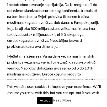
i nepotrebno stvaranje neprijatelja. Da bi moglo doći do
određene islamizacije europskog kontinenta, trebala bi
na tom kontinentu živjeti polovica ili barem trećina
muslimanskog stanovništva, dok danas u Europskoj uniji,
koja broji oko 500 milijuna stanovnika, muslimana ima
tek dvadesetak milijuna, dakle ni 5 % ukupnoga
europskoga stanovništva. Neozbiljno je svesti
problematiku na ovu dimenziju.
Međutim, slažem se s Vama da je većina muslimanskih
pridošlica vezana uz vjeru. To ne znači da su svi praktični
vjernici. Naprotiv, dokazano je da samo od 5 do 10 %
muslimana koji žive u Europskoj uniji redovito
prakticiraju svoju vjeru po islamskim propisima. Nešto
više, navodno oko 25 %, sudjeluje u ramazanskom postu
This website uses cookies to improve your experience. We'll
ili drugim vjerskim običajima kojima izražavaju svoj
assume you're ok with this, but you can opt-out if you wish.
osjećaj kulturološke pripadnosti islamskom svijetu.
Read More
Accept
Dakle, ni u vjerskoj praksi muslimani Europe nisu