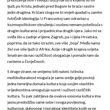
ljudi, po Kristu, jednaki pred Bogom te braća i sestre
jedni drugima. Kršćani stoga ne bi smjeli upadati u zamke
fobičnih ideologija. U Francuskoj sam odrastao u
kozmopolitskom okruženju i osobno nemam poteškoća s
drugim kulturama i pripadnicima drugih vjera. Jako mi se
sviđa što u zadnje vrijeme Zagreb, pa i cijela Hrvatska,
poprima, da se tako izrazim, sve više „boja“. Među nama
živi sve više ljudi iz Afrike, Azije i drugih krajeva svijeta.
Smatram da nas različitost obogaćuje i pomaže nam da
rastemo u čovječnosti.
S druge strane, ne smijemo biti naivni. Istinska
multikulturalnost moguća je samo ondje gdje postoji
jedna temeljna domaća kultura koja svojim vlastitim
vrijednostima omogućuje susret i suživot različitih
kultura. To pak zahtijeva da ovakva osnovna kultura ima
jasnu predodžbu same sebe i svoga povijesnog,
kulturnog, duhovnog i moralnog identiteta kojih se ne