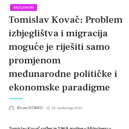
RAZGOVORI
Tomislav Kovač: Problem
izbjeglištva i migracija
moguće je riješiti samo
promjenom
međunarodne političke i
ekonomske paradigme
Posted
Biram DOBRO
25. studenoga 2019.
on
Tomislav Kovač rođen je 1969. godine u Münchenu u