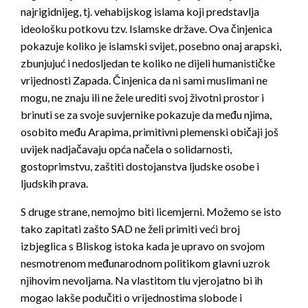
najrigidnijeg, tj. vehabijskog islama koji predstavlja
ideološku potkovu tzv. Islamske države. Ova činjenica
pokazuje koliko je islamski svijet, posebno onaj arapski,
zbunjujuć i nedosljedan te koliko ne dijeli humanističke
vrijednosti Zapada. Činjenica da ni sami muslimani ne
mogu, ne znaju ili ne žele urediti svoj životni prostor i
brinuti se za svoje suvjernike pokazuje da među njima,
osobito među Arapima, primitivni plemenski običaji još
uvijek nadjačavaju opća načela o solidarnosti,
gostoprimstvu, zaštiti dostojanstva ljudske osobe i
ljudskih prava.
S druge strane, nemojmo biti licemjerni. Možemo se isto
tako zapitati zašto SAD ne želi primiti veći broj
izbjeglica s Bliskog istoka kada je upravo on svojom
nesmotrenom međunarodnom politikom glavni uzrok
njihovim nevoljama. Na vlastitom tlu vjerojatno bi ih
mogao lakše podučiti o vrijednostima slobode i