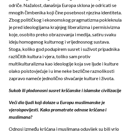
odriče. Nažalost, današnja Europa sklona je odricati se
mnogih čimbenika koji čine posebnost njezina identiteta.
Zbog političkog i ekonomskog pragmatizma pokleknula
je pred ideologijama krajnjeg liberalizma i permisivizma
koje, osobito preko obrazovanja i medija, satiru svaku
ideju homogenog kulturnog i vrijednosnog sustava.
Stoga, koliko god podupirem susret i suživot pripadnika
različitih kultura i vjera, toliko sam protiv
multikulturalizma kao ideologije koja sve ljude i kulture
olako poistovjećuje i u ime neke bezlične raznolikosti
zapravo nameće jednolično shvaćanje kulture i života.
Sukob ili plodonosni susret kršćanske i islamske civilizacije
Veći dio ljudi koji dolaze u Europu muslimanske je
vjeroispovijesti. Kako promatrate odnose kršćana i
muslimana?
Odnosi između kršćana i muslimana oduvijek su bili vrlo