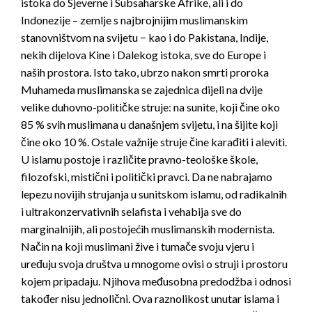
istoka do Sjeverne i Subsaharske Afrike, ali i do
Indonezije – zemlje s najbrojnijim muslimanskim
stanovništvom na svijetu − kao i do Pakistana, Indije,
nekih dijelova Kine i Dalekog istoka, sve do Europe i
naših prostora. Isto tako, ubrzo nakon smrti proroka
Muhameda muslimanska se zajednica dijeli na dvije
velike duhovno-političke struje: na sunite, koji čine oko
85 % svih muslimana u današnjem svijetu, i na šijite koji
čine oko 10 %. Ostale važnije struje čine karađiti i aleviti.
U islamu postoje i različite pravno-teološke škole,
filozofski, mistični i politički pravci. Da ne nabrajamo
lepezu novijih strujanja u sunitskom islamu, od radikalnih
i ultrakonzervativnih selafista i vehabija sve do
marginalnijih, ali postojećih muslimanskih modernista.
Način na koji muslimani žive i tumače svoju vjeru i
uređuju svoja društva u mnogome ovisi o struji i prostoru
kojem pripadaju. Njihova međusobna predodžba i odnosi
također nisu jednolični. Ova raznolikost unutar islama i