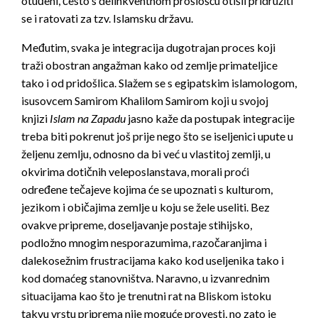
otuđeni, često s delinkventnom prošlošću otišli pridružiti
se i ratovati za tzv. Islamsku državu.
Međutim, svaka je integracija dugotrajan proces koji
traži obostran angažman kako od zemlje primateljice
tako i od pridošlica. Slažem se s egipatskim islamologom,
isusovcem Samirom Khalilom Samirom koji u svojoj
knjizi
Islam na Zapadu
jasno kaže da postupak integracije
treba biti pokrenut još prije nego što se iseljenici upute u
željenu zemlju, odnosno da bi već u vlastitoj zemlji, u
okvirima dotičnih veleposlanstava, morali proći
određene tečajeve kojima će se upoznati s kulturom,
jezikom i običajima zemlje u koju se žele useliti. Bez
ovakve pripreme, doseljavanje postaje stihijsko,
podložno mnogim nesporazumima, razočaranjima i
dalekosežnim frustracijama kako kod useljenika tako i
kod domaćeg stanovništva. Naravno, u izvanrednim
situacijama kao što je trenutni rat na Bliskom istoku
takvu vrstu priprema nije moguće provesti, no zato je