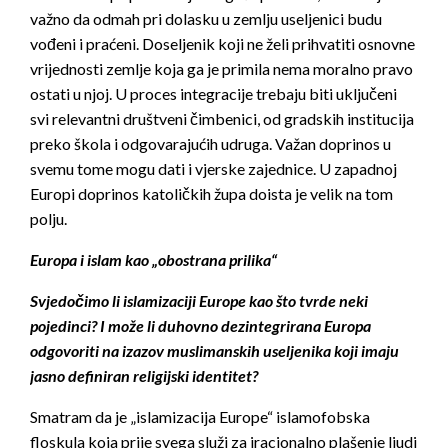
važno da odmah pri dolasku u zemlju useljenici budu
vođeni i praćeni. Doseljenik koji ne želi prihvatiti osnovne
vrijednosti zemlje koja ga je primila nema moralno pravo
ostati u njoj. U proces integracije trebaju biti uključeni
svi relevantni društveni čimbenici, od gradskih institucija
preko škola i odgovarajućih udruga. Važan doprinos u
svemu tome mogu dati i vjerske zajednice. U zapadnoj
Europi doprinos katoličkih župa doista je velik na tom
polju.
Europa i islam kao „obostrana prilika“
Svjedočimo li islamizaciji Europe kao što tvrde neki
pojedinci? I može li duhovno dezintegrirana Europa
odgovoriti na izazov muslimanskih useljenika koji imaju
jasno definiran religijski identitet?
Smatram da je „islamizacija Europe“ islamofobska
floskula koja prije svega služi za iracionalno plašenje ljudi