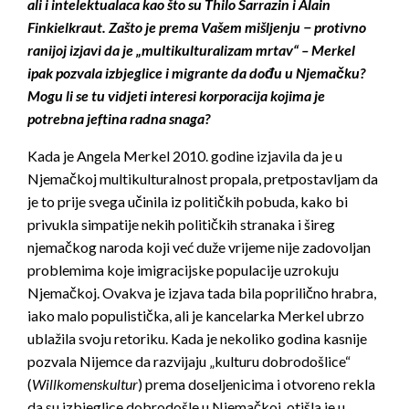
ali i intelektualaca kao što su Thilo Sarrazin i Alain
Finkielkraut. Zašto je prema Vašem mišljenju − protivno
ranijoj izjavi da je „multikulturalizam mrtav“ – Merkel
ipak pozvala izbjeglice i migrante da dođu u Njemačku?
Mogu li se tu vidjeti interesi korporacija kojima je
potrebna jeftina radna snaga?
Kada je Angela Merkel 2010. godine izjavila da je u
Njemačkoj multikulturalnost propala, pretpostavljam da
je to prije svega učinila iz političkih pobuda, kako bi
privukla simpatije nekih političkih stranaka i šireg
njemačkog naroda koji već duže vrijeme nije zadovoljan
problemima koje imigracijske populacije uzrokuju
Njemačkoj. Ovakva je izjava tada bila poprilično hrabra,
iako malo populistička, ali je kancelarka Merkel ubrzo
ublažila svoju retoriku. Kada je nekoliko godina kasnije
pozvala Nijemce da razvijaju „kulturu dobrodošlice“
(
Willkomenskultur
) prema doseljenicima i otvoreno rekla
da su izbjeglice dobrodošle u Njemačkoj, otišla je u