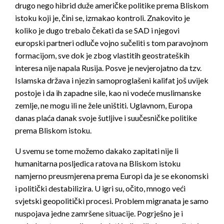
drugo nego hibrid duže američke politike prema Bliskom
istoku koji je, čini se, izmakao kontroli. Znakovito je
koliko je dugo trebalo čekati da se SAD i njegovi
europski partneri odluče vojno sučeliti s tom paravojnom
formacijom, sve dok je zbog vlastitih geostrateških
interesa nije napala Rusija. Posve je nevjerojatno da tzv.
Islamska država i njezin samoproglašeni kalifat još uvijek
postoje i da ih zapadne sile, kao ni vodeće muslimanske
zemlje, ne mogu ili ne žele uništiti. Uglavnom, Europa
danas plaća danak svoje šutljive i suučesničke politike
prema Bliskom istoku.
U svemu se tome možemo dakako zapitati nije li
humanitarna posljedica ratova na Bliskom istoku
namjerno preusmjerena prema Europi da je se ekonomski
i politički destabilizira. U igri su, očito, mnogo veći
svjetski geopolitički procesi. Problem migranata je samo
nuspojava jedne zamršene situacije. Pogrješno je i