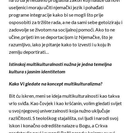
useljenici moraju učiti njemački jezik i pohađati
programe integracije kako bi se mogli što prije
osposobiti za tržište rada, a ne da sami sebe getoiziraju i
zadovolje se životom na socijalnoj pomoći. Ako to ne
učine, prijeti im se deportacijom iz Njemačke, što je
razumljivo, iako je pitanje kako to izvesti i u koju ih
zemlju deportirati…
Istinskoj multikulturalnosti nužna je jedna temeljna
kultura s jasnim identitetom
Kako Vi gledate na koncept multikulturalizma?
Bit ću iskren, meni se ideja multikulturalnosti kao takva
vrlo sviđa. Kao čovjek i kao kršćanin, volim gledati svijet
u svoj njegovoj univerzalnosti koja nužno uključuje
različitosti. S teološkog stajališta, svi ljudi i narodi svoj
iskon i konačno odredište nalaze u Bogu, a Crkva
predstavlja novi i sveopći Božji narod u kojemu su svi