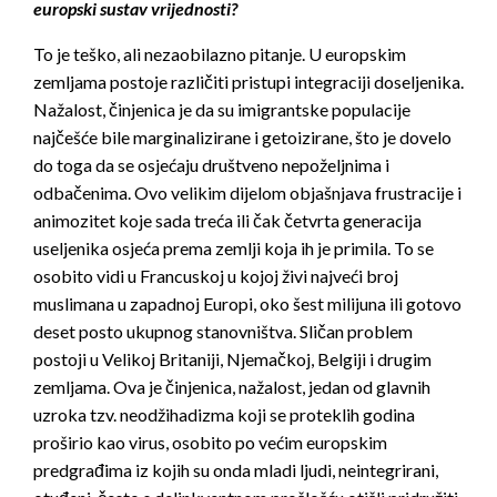
europski sustav vrijednosti?
To je teško, ali nezaobilazno pitanje. U europskim
zemljama postoje različiti pristupi integraciji doseljenika.
Nažalost, činjenica je da su imigrantske populacije
najčešće bile marginalizirane i getoizirane, što je dovelo
do toga da se osjećaju društveno nepoželjnima i
odbačenima. Ovo velikim dijelom objašnjava frustracije i
animozitet koje sada treća ili čak četvrta generacija
useljenika osjeća prema zemlji koja ih je primila. To se
osobito vidi u Francuskoj u kojoj živi najveći broj
muslimana u zapadnoj Europi, oko šest milijuna ili gotovo
deset posto ukupnog stanovništva. Sličan problem
postoji u Velikoj Britaniji, Njemačkoj, Belgiji i drugim
zemljama. Ova je činjenica, nažalost, jedan od glavnih
uzroka tzv. neodžihadizma koji se proteklih godina
proširio kao virus, osobito po većim europskim
predgrađima iz kojih su onda mladi ljudi, neintegrirani,