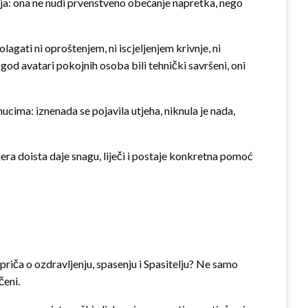
nja: ona ne nudi prvenstveno obećanje napretka, nego
gati ni oproštenjem, ni iscjeljenjem krivnje, ni
od avatari pokojnih osoba bili tehnički savršeni, oni
ucima: iznenada se pojavila utjeha, niknula je nada,
era doista daje snagu, liječi i postaje konkretna pomoć
 priča o ozdravljenju, spasenju i Spasitelju? Ne samo
čeni.