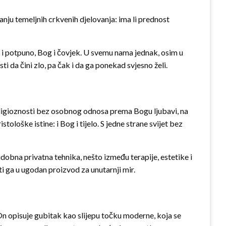
vanju temeljnih crkvenih djelovanja: ima li prednost
o i potpuno, Bog i čovjek. U svemu nama jednak, osim u
ti da čini zlo, pa čak i da ga ponekad svjesno želi.
ligioznosti bez osobnog odnosa prema Bogu ljubavi, na
ološke istine: i Bog i tijelo. S jedne strane svijet bez
dobna privatna tehnika, nešto između terapije, estetike i
ti ga u ugodan proizvod za unutarnji mir.
n opisuje gubitak kao slijepu točku moderne, koja se