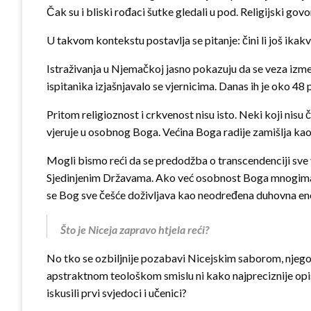
Čak su i bliski rođaci šutke gledali u pod. Religijski govo
U takvom kontekstu postavlja se pitanje: čini li još ikakv
Istraživanja u Njemačkoj jasno pokazuju da se veza izm
ispitanika izjašnjavalo se vjernicima. Danas ih je oko 48
Pritom religioznost i crkvenost nisu isto. Neki koji nisu 
vjeruje u osobnog Boga. Većina Boga radije zamišlja kao 
Mogli bismo reći da se predodžba o transcendenciji sve v
Sjedinjenim Državama. Ako već osobnost Boga mnogima vi
se Bog sve češće doživljava kao neodređena duhovna energi
Što je Niceja zapravo htjela reći?
No tko se ozbiljnije pozabavi Nicejskim saborom, njegov
apstraktnom teološkom smislu ni kako najpreciznije opisa
iskusili prvi svjedoci i učenici?