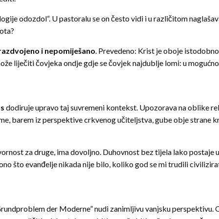
logije odozdol“. U pastoralu se on često vidi i u različitom naglaša
vota?
razdvojeno i nepomiješano
. Prevedeno: Krist je oboje istodobn
može liječiti čovjeka ondje gdje se čovjek najdublje lomi: u mogućnos
os
dodiruje upravo taj suvremeni kontekst. Upozorava na oblike re
ime, barem iz perspektive crkvenog učiteljstva, gube obje strane krist
ornost za druge, ima dovoljno. Duhovnost bez tijela lako postaje u
što evanđelje nikada nije bilo, koliko god se mi trudili civilizira
 Grundproblem der Moderne” nudi zanimljivu vanjsku perspektivu. O