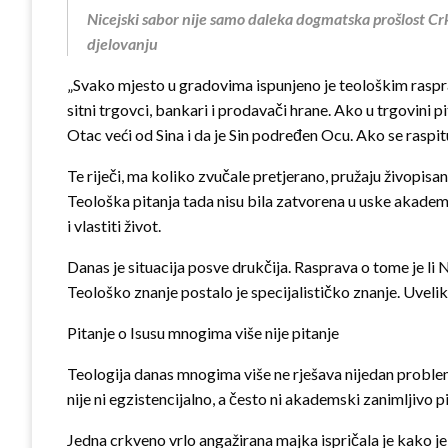
Nicejski sabor nije samo daleka dogmatska prošlost Crk
djelovanju
„Svako mjesto u gradovima ispunjeno je teološkim rasprav
sitni trgovci, bankari i prodavači hrane. Ako u trgovini p
Otac veći od Sina i da je Sin podređen Ocu. Ako se raspituj
Te riječi, ma koliko zvučale pretjerano, pružaju živopisa
Teološka pitanja tada nisu bila zatvorena u uske akadems
i vlastiti život.
Danas je situacija posve drukčija. Rasprava o tome je li N
Teološko znanje postalo je specijalističko znanje. Uvelike
Pitanje o Isusu mnogima više nije pitanje
Teologija danas mnogima više ne rješava nijedan problem: 
nije ni egzistencijalno, a često ni akademski zanimljivo pi
Jedna crkveno vrlo angažirana majka ispričala je kako j