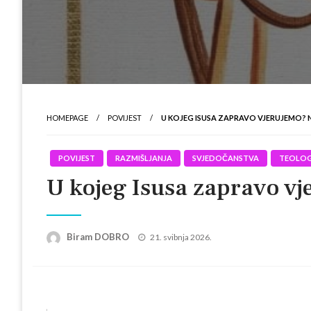
HOMEPAGE
POVIJEST
U KOJEG ISUSA ZAPRAVO VJERUJEMO? N
POVIJEST
RAZMIŠLJANJA
SVJEDOČANSTVA
TEOLOG
U kojeg Isusa zapravo vj
Posted
Biram DOBRO
21. svibnja 2026.
on