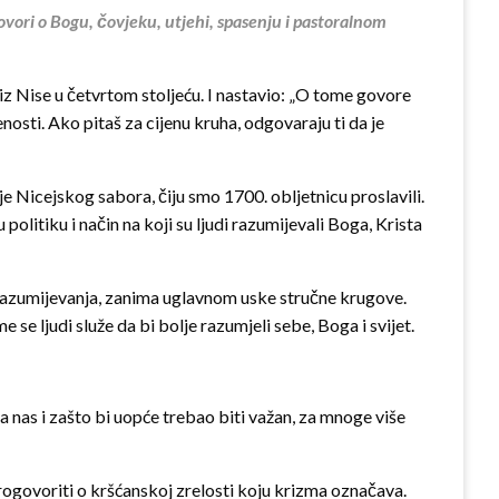
ovori o Bogu, čovjeku, utjehi, spasenju i pastoralnom
 iz Nise u četvrtom stoljeću. I nastavio: „O tome govore
nosti. Ako pitaš za cijenu kruha, odgovaraju ti da je
je Nicejskog sabora, čiju smo 1700. obljetnicu proslavili.
litiku i način na koji su ljudi razumijevali Boga, Krista
vog razumijevanja, zanima uglavnom uske stručne krugove.
se ljudi služe da bi bolje razumjeli sebe, Boga i svijet.
a nas i zašto bi uopće trebao biti važan, za mnoge više
rogovoriti o kršćanskoj zrelosti koju krizma označava.