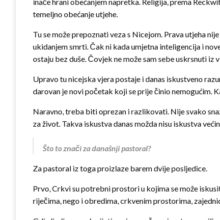
inače hrani obećanjem napretka. Religija, prema Reckwit
temeljno obećanje utjehe.
Tu se može prepoznati veza s Nicejom. Prava utjeha nije
ukidanjem smrti. Čak ni kada umjetna inteligencija i nov
ostaju bez duše. Čovjek ne može sam sebe uskrsnuti iz vl
Upravo tu nicejska vjera postaje i danas iskustveno razum
darovan je novi početak koji se prije činio nemogućim.
Naravno, treba biti oprezan i razlikovati. Nije svako sn
za život. Takva iskustva danas možda nisu iskustva većine
Što to znači za današnji pastoral?
Za pastoral iz toga proizlaze barem dvije posljedice.
Prvo, Crkvi su potrebni prostori u kojima se može iskusiti
riječima, nego i obredima, crkvenim prostorima, zajednic