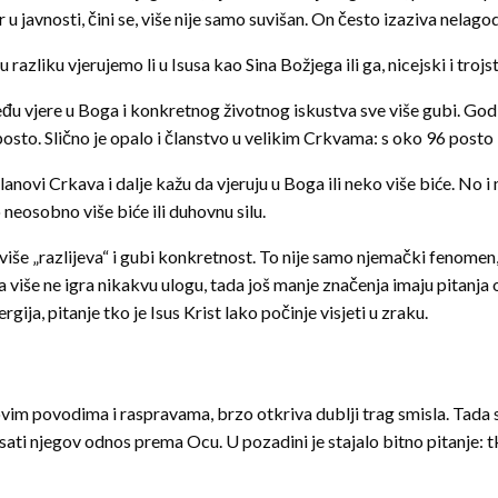
r u javnosti, čini se, više nije samo suvišan. On često izaziva nelago
u razliku vjerujemo li u Isusa kao Sina Božjega ili ga, nicejski i tr
eđu vjere u Boga i konkretnog životnog iskustva sve više gubi. G
 posto. Slično je opalo i članstvo u velikim Crkvama: s oko 96 post
članovi Crkava i dalje kažu da vjeruju u Boga ili neko više biće. No 
neosobno više biće ili duhovnu silu.
iše „razlijeva“ i gubi konkretnost. To nije samo njemački fenomen
še ne igra nikakvu ulogu, tada još manje značenja imaju pitanja 
ja, pitanje tko je Isus Krist lako počinje visjeti u zraku.
im povodima i raspravama, brzo otkriva dublji trag smisla. Tada se
ti njegov odnos prema Ocu. U pozadini je stajalo bitno pitanje: tk