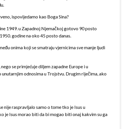
du.
ojstveno, ispovijedamo kao Boga Sina?
odine 1949. u Zapadnoj Njemačkoj gotovo 90 posto
o 1950. godine na oko 45 posto danas.
i među onima koji se smatraju vjernicima sve manje ljudi
, nego se primjećuje diljem zapadne Europe i u
o unutarnjim odnosima u Trojstvu. Drugim riječima, ako
 nije raspravljalo samo o tome tko je Isus u
o je Isus morao biti da bi mogao biti onaj kakvim su ga