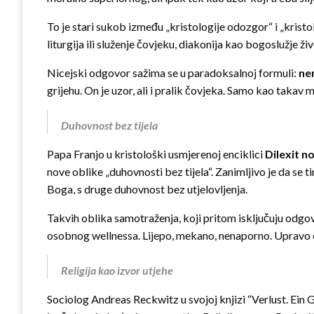
To je stari sukob između „kristologije odozgor“ i „kristo
liturgija ili služenje čovjeku, diakonija kao bogoslužje ži
Nicejski odgovor sažima se u paradoksalnoj formuli:
ne
grijehu. On je uzor, ali i pralik čovjeka. Samo kao takav 
Duhovnost bez tijela
Papa Franjo u kristološki usmjerenoj enciklici
Dilexit n
nove oblike „duhovnosti bez tijela“. Zanimljivo je da se t
Boga, s druge duhovnost bez utjelovljenja.
Takvih oblika samotraženja, koji pritom isključuju odgov
osobnog wellnessa. Lijepo, mekano, nenaporno. Upravo ono 
Religija kao izvor utjehe
Sociolog Andreas Reckwitz u svojoj knjizi “Verlust. Ein