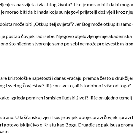
vljenje rana svijeta i vlastitog života? Tko je morao biti da bi mog
e morao biti da bi nada koju su njegovi prijatelji doživjeli kroz n
doista može biti „Otkupitelj svijeta“? Jer Bog može otkupiti samo o
 nije postao čovjek radi sebe. Njegovo utjelovljenje nije akadems
a ono što nijedno stvorenje samo po sebi ne može proizvesti: uskrsnu
stare kristološke napetosti i danas vraćaju, premda često u drukčij
elog i svetog čovještva? Ili je on sve to, ali istodobno i više od toga?
kako izgleda pomiren i smislen ljudski život? Ili je on ujedno tem
rano. U kršćanskoj vjeri Isus je uvijek oboje: pravi čovjek i pravi
ori gotovo isključivo o Kristu kao Bogu. Drugdje se pak Isusa pr
diti.