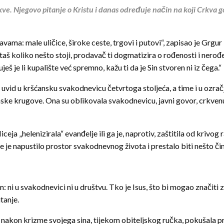
ve. Njegovo pitanje o Kristu i danas određuje način na koji Crkva g
ama: male uličice, široke ceste, trgovi i putovi“, zapisao je Grgur
itaš koliko nešto stoji, prodavač ti dogmatizira o rođenosti i nerođe
eš je li kupalište već spremno, kažu ti da je Sin stvoren ni iz čega.“
n uvid u kršćansku svakodnevicu četvrtoga stoljeća, a time i u ozrač
ke krugove. Ona su oblikovala svakodnevicu, javni govor, crkvenu po
iceja „helenizirala“ evanđelje ili ga je, naprotiv, zaštitila od kri
 je napustilo prostor svakodnevnog života i prestalo biti nešto čime 
ni u svakodnevici ni u društvu. Tko je Isus, što bi mogao značiti z
tanje.
e nakon krizme svojega sina, tijekom obiteljskog ručka, pokušala p