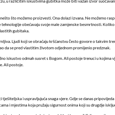
zu, u različitim iskustvima gubitka može biti važan izvor suočava
 nešto što možemo proizvesti. Ona dolazi izvana. Ne možemo raspola
e tehnologije obećavaju svoje male zamjenske besmrtnosti. Koliko g
astitih gubitaka.
ljiva. Ljudi koji se obraćaju kršćanstvu često govore o takvim tren
 Kao da se pred vlastitim životom odjednom promijenio predznak.
ažno iskustvo odmah susret s Bogom. Ali postoje trenuci u kojima vj
. Ali postoje.
 tješiteljska i uspravljujuća snaga vjere. Gdje se danas pripovijeda
ama i mjestima koja pružaju sigurnost onima koji su drugdje isklju