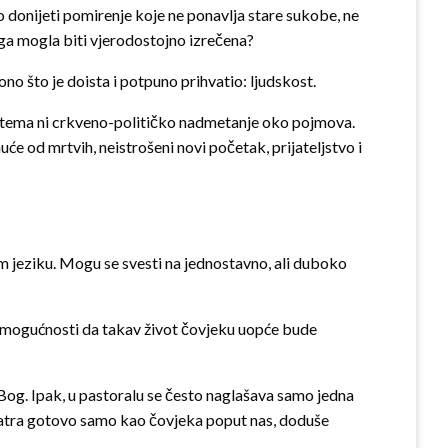
ao donijeti pomirenje koje ne ponavlja stare sukobe, ne
jega mogla biti vjerodostojno izrečena?
no što je doista i potpuno prihvatio: ljudskost.
ka tema ni crkveno-političko nadmetanje oko pojmova.
će od mrtvih, neistrošeni novi početak, prijateljstvo i
em jeziku. Mogu se svesti na jednostavno, ali duboko
elj mogućnosti da takav život čovjeku uopće bude
 Bog. Ipak, u pastoralu se često naglašava samo jedna
omatra gotovo samo kao čovjeka poput nas, doduše