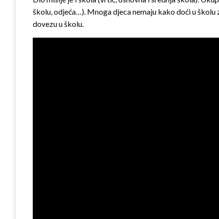
školu, odjeća…). Mnoga djeca nemaju kako doći u školu zb
dovezu u školu.