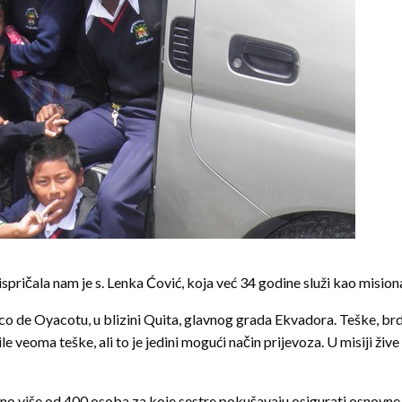
spričala nam je s. Lenka Ćović, koja već 34 godine služi kao misio
co de Oyacotu, u blizini Quita, glavnog grada Ekvadora. Teške, brdo
oma teške, ali to je jedini mogući način prijevoza. U misiji žive č
Ukupno više od 400 osoba za koje sestre pokušavaju osigurati osnov