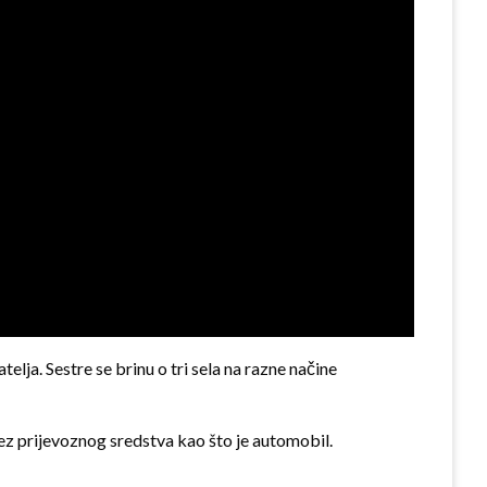
lja. Sestre se brinu o tri sela na razne načine
 bez prijevoznog sredstva kao što je automobil.