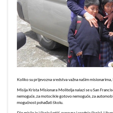
Koliko su prijevozna sredstva važna našim misionarima, i
Misija Krista Misionara Molitelja nalazi se u San Francis
nemoguće, za motocikle gotovo nemoguće, za automobile ve
mogućnost pohađati školu.
Dio misije je i škola (vrtić, osnovna i srednja škola). 