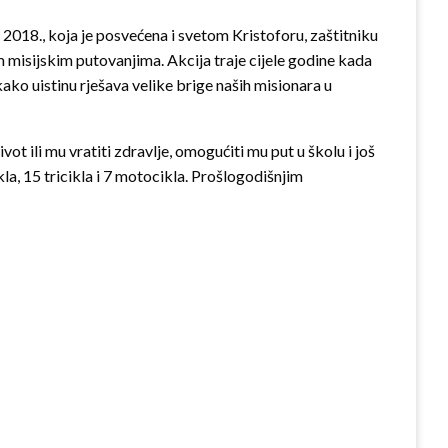
 2018., koja je posvećena i svetom Kristoforu, zaštitniku
 misijskim putovanjima. Akcija traje cijele godine kada
 kako uistinu rješava velike brige naših misionara u
t ili mu vratiti zdravlje, omogućiti mu put u školu i još
, 15 tricikla i 7 motocikla. Prošlogodišnjim