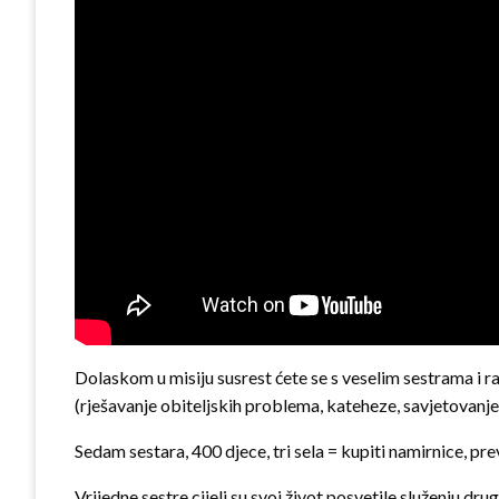
Dolaskom u misiju susrest ćete se s veselim sestrama i ra
(rješavanje obiteljskih problema, kateheze, savjetovanje 
Sedam sestara, 400 djece, tri sela = kupiti namirnice, pr
Vrijedne sestre cijeli su svoj život posvetile služenju dru