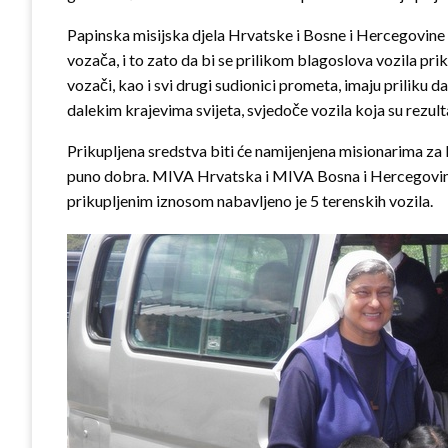
Papinska misijska djela Hrvatske i Bosne i Hercegovine i
vozača, i to zato da bi se prilikom blagoslova vozila pr
vozači, kao i svi drugi sudionici prometa, imaju priliku d
dalekim krajevima svijeta, svjedoče vozila koja su rezul
Prikupljena sredstva biti će namijenjena misionarima za 
puno dobra. MIVA Hrvatska i MIVA Bosna i Hercegovina d
prikupljenim iznosom nabavljeno je 5 terenskih vozila.