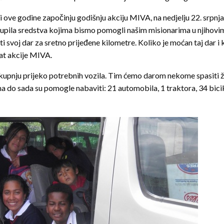
 ove godine započinju godišnju akciju MIVA, na nedjelju 22. srpnja
ikupila sredstva kojima bismo pomogli našim misionarima u njihovim
ati svoj dar za sretno prijeđene kilometre. Koliko je moćan taj dar i
tat akcije MIVA.
kupnju prijeko potrebnih vozila. Tim ćemo darom nekome spasiti živo
o sada su pomogle nabaviti: 21 automobila, 1 traktora, 34 bicikla