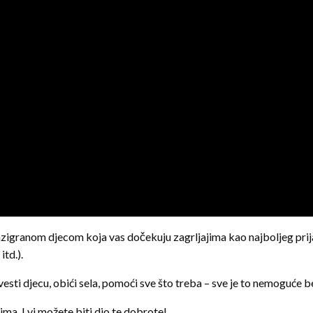
zigranom djecom koja vas dočekuju zagrljajima kao najboljeg prijate
itd.).
evesti djecu, obići sela, pomoći sve što treba – sve je to nemoguće
gima. I vi možete biti dio te dobrote!