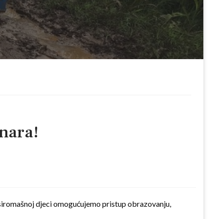
onara!
siromašnoj djeci omogućujemo pristup obrazovanju,