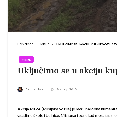
HOMEPAGE
MISIJE
UKLJUČIMO SE U AKCIJU KUPNJE VOZILA Z
MISIJE
Uključimo se u akciju ku
Posted
Zvonko Franc
18. srpnja 2018.
on
Akcija MIVA (Misijska vozila) je međunarodna humanita
gradimo škole i bolnice. Misionari ponekad moraju prijeć