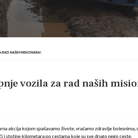
A RAD NAŠIH MISIONARA!
pnje vozila za rad naših misi
rna akcija kojom spašavamo živote, vraćamo zdravlje bolesnima, 
i i stotine kilometara po cestama koje su sve drugo nego ceste.