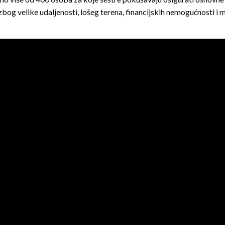
og velike udaljenosti, lošeg terena, financijskih nemogućnosti i mn