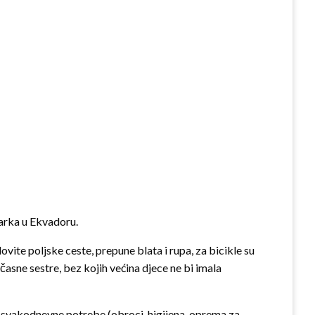
narka u Ekvadoru.
vite poljske ceste, prepune blata i rupa, za bicikle su
asne sestre, bez kojih većina djece ne bi imala
ne svakodnevne potrebe (obroci, higijena, oprema za