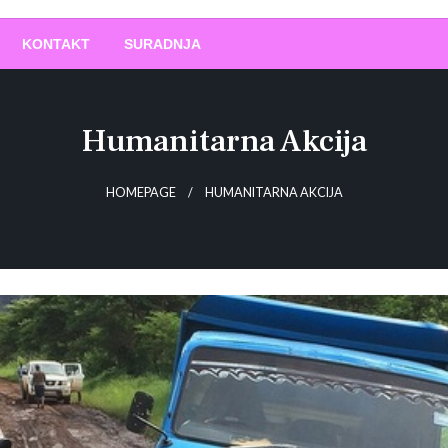
O
!
KONTAKT
SURADNJA
Humanitarna Akcija
HOMEPAGE
HUMANITARNA AKCIJA