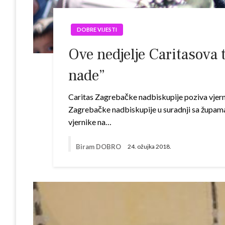
DOBRE VIJESTI
Ove nedjelje Caritasova
nade”
Caritas Zagrebačke nadbiskupije poziva vjern
Zagrebačke nadbiskupije u suradnji sa župama
vjernike na…
Biram DOBRO
24. ožujka 2018.