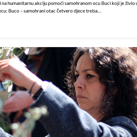
li na humanitarnu akciju pomoći samohranom ocu Buci koji je živio u
ecu: Buco – samohrani otac četvero djece treba…