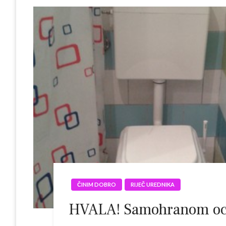
ČINIM DOBRO
RIJEČ UREDNIKA
HVALA! Samohranom ocu 