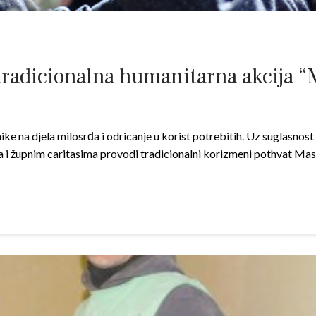
 tradicionalna humanitarna akcija 
ike na djela milosrđa i odricanje u korist potrebitih. Uz suglasn
 i župnim caritasima provodi tradicionalni korizmeni pothvat Masl