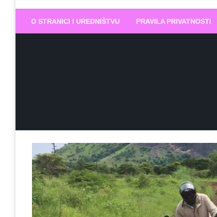
Biram DOBR
… jer BUDUĆNOST nema drugo IME
O STRANICI I UREDNIŠTVU
PRAVILA PRIVATNOSTI