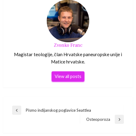
Zvonko Franc
Magistar teologije, član Hrvatske paneuropske unije i
Matice hrvatske.
View all posts
Navigacija
Pismo indijanskog poglavice Seattlea
Previous
Post
Osteoporoza
objava
Next
Post