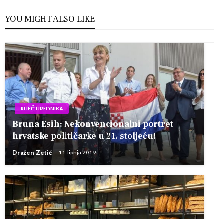
YOU MIGHT ALSO LIKE
RIJEČ UREDNIKA
Bruna Esih: Nekonvencionalni portret
hrvatske političarke u 21. stoljeću!
Dražen Zetić
11. lipnja 2019.