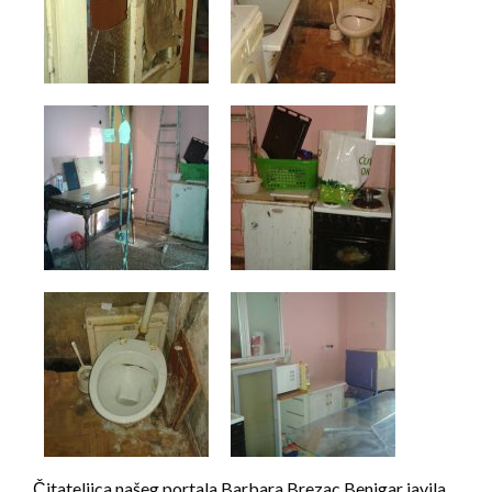
Čitateljica našeg portala Barbara Brezac Benigar javila