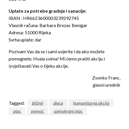
Uplate za potrebe gradnje i sanacije:
IBAN : HR6623600003239292745
Vlasnik računa: Barbara Brezac Benigar
Adresa: 51000 Rijeka
Svrha uplate: dar
Pozivam Vas da se i sami uvjerite i da ako možete
pomognete. Hvala svima! Mi ćemo pratiti akciju i
izvještavati Vas o tijeku akcije.
Zvonko Franc,
glavni urednik
Tagged:
bližnji
djeca
humanitarna akcija
otac
pomoć
samohrani otac