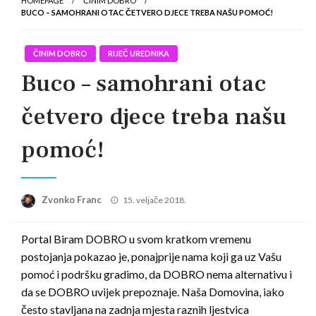
HOMEPAGE
ČINIM DOBRO
BUCO – SAMOHRANI OTAC ČETVERO DJECE TREBA NAŠU POMOĆ!
ČINIM DOBRO
RIJEČ UREDNIKA
Buco – samohrani otac
četvero djece treba našu
pomoć!
Posted
Zvonko Franc
15. veljače 2018.
on
Portal Biram DOBRO u svom kratkom vremenu
postojanja pokazao je, ponajprije nama koji ga uz Vašu
pomoć i podršku gradimo, da DOBRO nema alternativu i
da se DOBRO uvijek prepoznaje. Naša Domovina, iako
često stavljana na zadnja mjesta raznih ljestvica