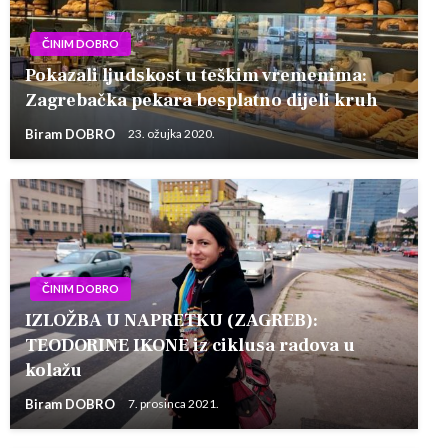
ČINIM DOBRO
Pokazali ljudskost u teškim vremenima:
Zagrebačka pekara besplatno dijeli kruh
Biram DOBRO
23. ožujka 2020.
ČINIM DOBRO
IZLOŽBA U NAPRETKU (ZAGREB):
TEODORINE IKONE iz ciklusa radova u
kolažu
Biram DOBRO
7. prosinca 2021.