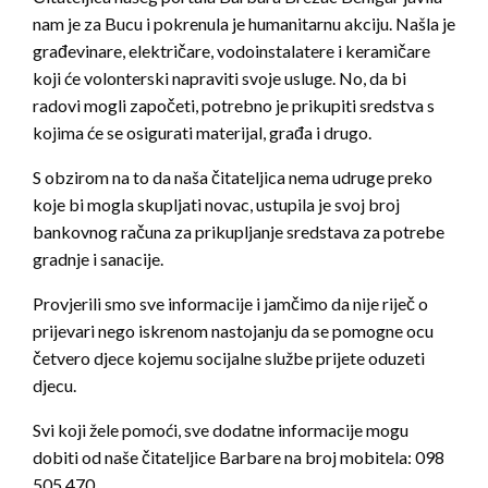
nam je za Bucu i pokrenula je humanitarnu akciju. Našla je
građevinare, električare, vodoinstalatere i keramičare
koji će volonterski napraviti svoje usluge. No, da bi
radovi mogli započeti, potrebno je prikupiti sredstva s
kojima će se osigurati materijal, građa i drugo.
S obzirom na to da naša čitateljica nema udruge preko
koje bi mogla skupljati novac, ustupila je svoj broj
bankovnog računa za prikupljanje sredstava za potrebe
gradnje i sanacije.
Provjerili smo sve informacije i jamčimo da nije riječ o
prijevari nego iskrenom nastojanju da se pomogne ocu
četvero djece kojemu socijalne službe prijete oduzeti
djecu.
Svi koji žele pomoći, sve dodatne informacije mogu
dobiti od naše čitateljice Barbare na broj mobitela: ‎098
505 470.