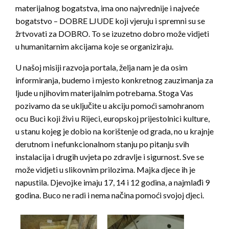
materijalnog bogatstva, ima ono najvrednije i najveće
bogatstvo – DOBRE LJUDE koji vjeruju i spremni su se
žrtvovati za DOBRO. To se izuzetno dobro može vidjeti
u humanitarnim akcijama koje se organiziraju.
U našoj misiji razvoja portala, želja nam je da osim
informiranja, budemo i mjesto konkretnog zauzimanja za
ljude u njihovim materijalnim potrebama. Stoga Vas
pozivamo da se uključite u akciju pomoći samohranom
ocu Buci koji živi u Rijeci, europskoj prijestolnici kulture,
u stanu kojeg je dobio na korištenje od grada, no u krajnje
derutnom i nefunkcionalnom stanju po pitanju svih
instalacija i drugih uvjeta po zdravlje i sigurnost. Sve se
može vidjeti u slikovnim prilozima. Majka djece ih je
napustila. Djevojke imaju 17, 14 i 12 godina, a najmlađi 9
godina. Buco ne radi i nema načina pomoći svojoj djeci.