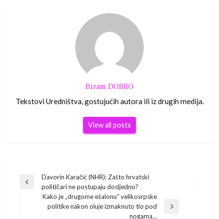
Biram DOBRO
Tekstovi Uredništva, gostujućih autora ili iz drugih medija.
View all posts
Navigacija
Davorin Karačić (NHR): Zašto hrvatski
Previous
političari ne postupaju dosljedno?
Post
objava
Kako je „drugome ešalonu“ velikosrpske
politike nakon oluje izmaknuto tlo pod
Next
nogama…