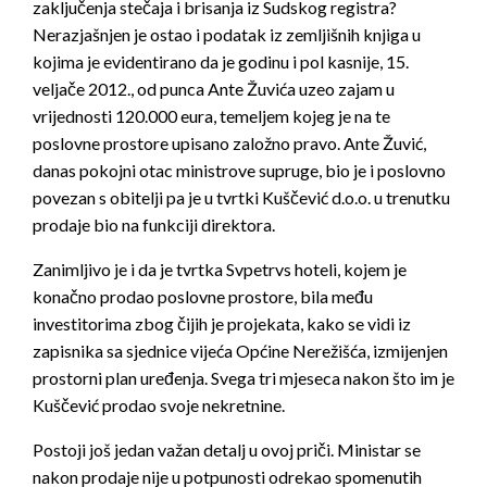
zaključenja stečaja i brisanja iz Sudskog registra?
Nerazjašnjen je ostao i podatak iz zemljišnih knjiga u
kojima je evidentirano da je godinu i pol kasnije, 15.
veljače 2012., od punca Ante Žuvića uzeo zajam u
vrijednosti 120.000 eura, temeljem kojeg je na te
poslovne prostore upisano založno pravo. Ante Žuvić,
danas pokojni otac ministrove supruge, bio je i poslovno
povezan s obitelji pa je u tvrtki Kuščević d.o.o. u trenutku
prodaje bio na funkciji direktora.
Zanimljivo je i da je tvrtka Svpetrvs hoteli, kojem je
konačno prodao poslovne prostore, bila među
investitorima zbog čijih je projekata, kako se vidi iz
zapisnika sa sjednice vijeća Općine Nerežišća, izmijenjen
prostorni plan uređenja. Svega tri mjeseca nakon što im je
Kuščević prodao svoje nekretnine.
Postoji još jedan važan detalj u ovoj priči. Ministar se
nakon prodaje nije u potpunosti odrekao spomenutih