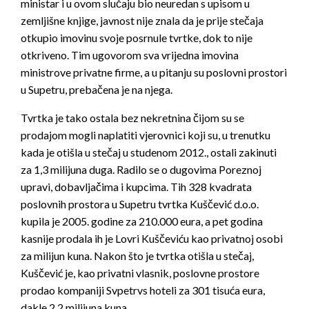
ministar i u ovom slučaju bio neuredan s upisom u
zemljišne knjige, javnost nije znala da je prije stečaja
otkupio imovinu svoje posrnule tvrtke, dok to nije
otkriveno. Tim ugovorom sva vrijedna imovina
ministrove privatne firme, a u pitanju su poslovni prostori
u Supetru, prebačena je na njega.
Tvrtka je tako ostala bez nekretnina čijom su se
prodajom mogli naplatiti vjerovnici koji su, u trenutku
kada je otišla u stečaj u studenom 2012., ostali zakinuti
za 1,3 milijuna duga. Radilo se o dugovima Poreznoj
upravi, dobavljačima i kupcima. Tih 328 kvadrata
poslovnih prostora u Supetru tvrtka Kuščević d.o.o.
kupila je 2005. godine za 210.000 eura, a pet godina
kasnije prodala ih je Lovri Kuščeviću kao privatnoj osobi
za milijun kuna. Nakon što je tvrtka otišla u stečaj,
Kuščević je, kao privatni vlasnik, poslovne prostore
prodao kompaniji Svpetrvs hoteli za 301 tisuća eura,
dakle 2,2 milijuna kuna.