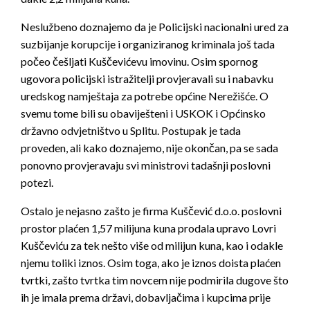
Neslužbeno doznajemo da je Policijski nacionalni ured za
suzbijanje korupcije i organiziranog kriminala još tada
počeo češljati Kuščevićevu imovinu. Osim spornog
ugovora policijski istražitelji provjeravali su i nabavku
uredskog namještaja za potrebe općine Nerežišće. O
svemu tome bili su obaviješteni i USKOK i Općinsko
državno odvjetništvo u Splitu. Postupak je tada
proveden, ali kako doznajemo, nije okončan, pa se sada
ponovno provjeravaju svi ministrovi tadašnji poslovni
potezi.
Ostalo je nejasno zašto je firma Kuščević d.o.o. poslovni
prostor plaćen 1,57 milijuna kuna prodala upravo Lovri
Kuščeviću za tek nešto više od milijun kuna, kao i odakle
njemu toliki iznos. Osim toga, ako je iznos doista plaćen
tvrtki, zašto tvrtka tim novcem nije podmirila dugove što
ih je imala prema državi, dobavljačima i kupcima prije