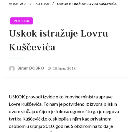
HOMEPAGE
POLITIKA
USKOK ISTRAŽUJE LOVRU KUŠČEVIĆA
POLITIKA
Uskok istražuje Lovru
Kuščevića
Posted
Biram DOBRO
28. lipnja 2019.
on
USKOK provodi izvide oko imovine ministra uprave
Lovre Kuščevića. To nam je potvrđeno iz izvora bliskih
ovom slučaju u čijem je fokusu ugovor što ga je njegova
tvrtka Kuščević d.o.o. sklopila s njim kao privatnom
osobom u srpnju 2010. godine. S obzirom na to da je