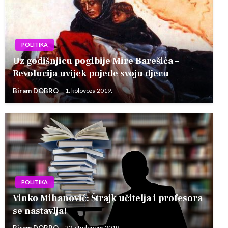
POLITIKA
Uz godišnjicu pogibije Mire Barešića –
Revolucija uvijek pojede svoju djecu
Biram DOBRO
1. kolovoza 2019.
POLITIKA
Vinko Mihanović: Štrajk učitelja i profesora
se nastavlja!
Biram DOBRO
22. studenoga 2019.