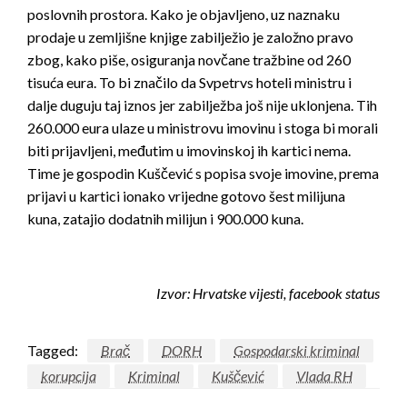
poslovnih prostora. Kako je objavljeno, uz naznaku
prodaje u zemljišne knjige zabilježio je založno pravo
zbog, kako piše, osiguranja novčane tražbine od 260
tisuća eura. To bi značilo da Svpetrvs hoteli ministru i
dalje duguju taj iznos jer zabilježba još nije uklonjena. Tih
260.000 eura ulaze u ministrovu imovinu i stoga bi morali
biti prijavljeni, međutim u imovinskoj ih kartici nema.
Time je gospodin Kuščević s popisa svoje imovine, prema
prijavi u kartici ionako vrijedne gotovo šest milijuna
kuna, zatajio dodatnih milijun i 900.000 kuna.
Izvor: Hrvatske vijesti, facebook status
Tagged:
Brač
DORH
Gospodarski kriminal
korupcija
Kriminal
Kuščević
Vlada RH