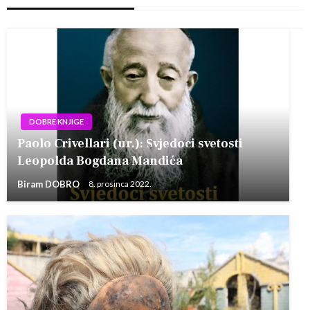
DOBRE KNJIGE
Paolo Crivellari (ur.): Svjedoci svetosti
Leopolda Bogdana Mandića
Biram DOBRO
8. prosinca 2022.