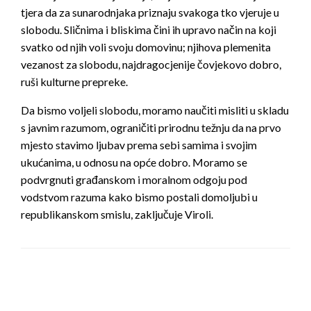
tjera da za sunarodnjaka priznaju svakoga tko vjeruje u
slobodu. Sličnima i bliskima čini ih upravo način na koji
svatko od njih voli svoju domovinu; njihova plemenita
vezanost za slobodu, najdragocjenije čovjekovo dobro,
ruši kulturne prepreke.
Da bismo voljeli slobodu, moramo naučiti misliti u skladu
s javnim razumom, ograničiti prirodnu težnju da na prvo
mjesto stavimo ljubav prema sebi samima i svojim
ukućanima, u odnosu na opće dobro. Moramo se
podvrgnuti građanskom i moralnom odgoju pod
vodstvom razuma kako bismo postali domoljubi u
republikanskom smislu, zaključuje Viroli.
LEAVE A RESPONSE