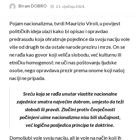
Posted
Biram DOBRO
21. siječnja 2024.
on
Pojam nacionalizma, tvrdi Maurizio Viroli, u povijest
političkih ideja ulazi kako bi opisao i opravdao
predrasudu koja ohrabruje pojedince da svoju naciju vole
više od drugih te da ostale narode preziru i mrze. On se
ne rađa kao govor koji veliča slobodu, već kulturnu ili
etničku homogenost: ne uči nas poštovanju ljudske
osobe, nego opravdava prezir prema onome koji našoj
naciji ne pripada.
Sreću koja se rađa unutar vlastite nacionalne
zajednice smatra najvećim dobrom, umjesto da teži
slobodi ili pravdi. Zločini protiv čovječnosti
počinjeni uime nacionalizma nisu bili slučajnost,
već logična posljedica principa te doktrine.
Domoljubi vole svoju naciju, ali je vole na način koji ih