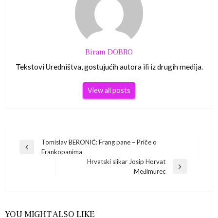
Biram DOBRO
Tekstovi Uredništva, gostujućih autora ili iz drugih medija.
View all posts
Navigacija
Tomislav BERONIĆ: Frang pane – Priče o
Previous
Frankopanima
Post
objava
Hrvatski slikar Josip Horvat
Next
Međimurec
Post
YOU MIGHT ALSO LIKE