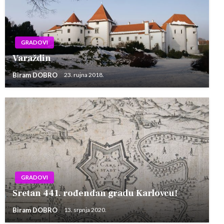
GRADOVI
Varaždin
Biram DOBRO
23. rujna 2018.
GRADOVI
Sretan 441. rođendan gradu Karlovcu!
Biram DOBRO
13. srpnja 2020.