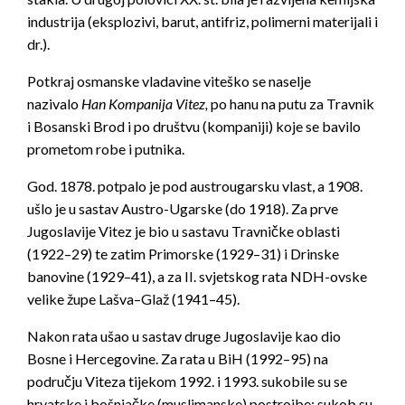
industrija (eksplozivi, barut, antifriz, polimerni materijali i
dr.).
Potkraj osmanske vladavine viteško se naselje
nazivalo
Han Kompanija Vitez,
po hanu na putu za Travnik
i Bosanski Brod i po društvu (kompaniji) koje se bavilo
prometom robe i putnika.
God. 1878. potpalo je pod austrougarsku vlast, a 1908.
ušlo je u sastav Austro-Ugarske (do 1918). Za prve
Jugoslavije Vitez je bio u sastavu Travničke oblasti
(1922–29) te zatim Primorske (1929–31) i Drinske
banovine (1929–41), a za II. svjetskog rata NDH-ovske
velike župe Lašva–Glaž (1941–45).
Nakon rata ušao u sastav druge Jugoslavije kao dio
Bosne i Hercegovine. Za rata u BiH (1992–95) na
području Viteza tijekom 1992. i 1993. sukobile su se
hrvatske i bošnjačke (muslimanske) postrojbe; sukob su