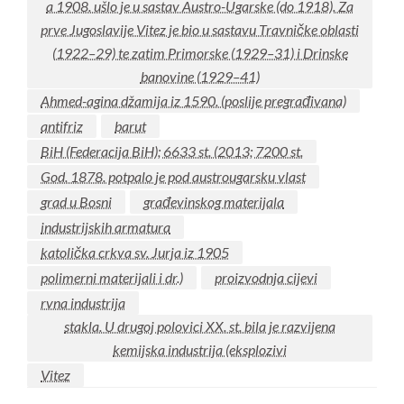
a 1908. ušlo je u sastav Austro-Ugarske (do 1918). Za
prve Jugoslavije Vitez je bio u sastavu Travničke oblasti
(1922–29) te zatim Primorske (1929–31) i Drinske
banovine (1929–41)
Ahmed-agina džamija iz 1590. (poslije pregrađivana)
antifriz
barut
BiH (Federacija BiH); 6633 st. (2013; 7200 st.
God. 1878. potpalo je pod austrougarsku vlast
grad u Bosni
građevinskog materijala
industrijskih armatura
katolička crkva sv. Jurja iz 1905
polimerni materijali i dr.)
proizvodnja cijevi
rvna industrija
stakla. U drugoj polovici XX. st. bila je razvijena
kemijska industrija (eksplozivi
Vitez