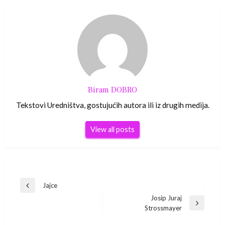
Biram DOBRO
Tekstovi Uredništva, gostujućih autora ili iz drugih medija.
View all posts
Navigacija
Jajce
Previous
Josip Juraj
Post
objava
Next
Strossmayer
Post