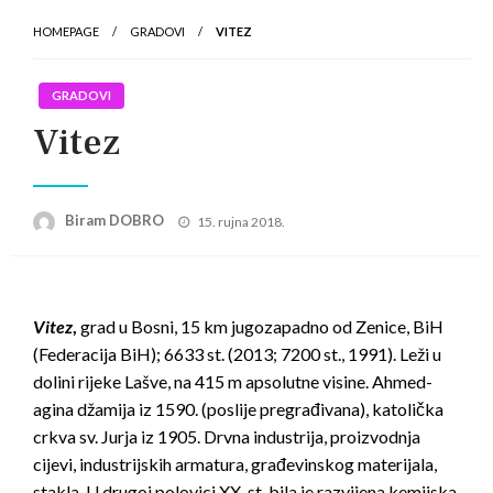
HOMEPAGE
GRADOVI
VITEZ
GRADOVI
Vitez
Posted
Biram DOBRO
15. rujna 2018.
on
Vitez
,
grad u Bosni, 15 km jugozapadno od Zenice, BiH
(Federacija BiH); 6633 st. (2013; 7200 st., 1991). Leži u
dolini rijeke Lašve, na 415 m apsolutne visine. Ahmed-
agina džamija iz 1590. (poslije pregrađivana), katolička
crkva sv. Jurja iz 1905. Drvna industrija, proizvodnja
cijevi, industrijskih armatura, građevinskog materijala,
stakla. U drugoj polovici XX. st. bila je razvijena kemijska