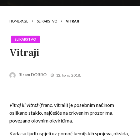
HOMEPAGE
SLIKARSTVO
VITRAJI
SLIKARSTVO
Vitraji
Posted
Biram DOBRO
12. lipnja 2018.
on
Vitraj ili vitraž
(franc. vitrail) je posebnim načinom
oslikano staklo, najčešće na crkvenim prozorima,
povezano olovnim okvirićima.
Kada su ljudi uspjeli uz pomoć kemijskih spojeva, oksida,