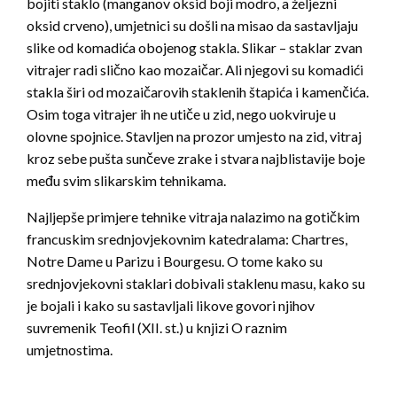
bojiti staklo (manganov oksid boji modro, a željezni
oksid crveno), umjetnici su došli na misao da sastavljaju
slike od komadića obojenog stakla. Slikar – staklar zvan
vitrajer radi slično kao mozaičar. Ali njegovi su komadići
stakla širi od mozaičarovih staklenih štapića i kamenčića.
Osim toga vitrajer ih ne utiče u zid, nego uokviruje u
olovne spojnice. Stavljen na prozor umjesto na zid, vitraj
kroz sebe pušta sunčeve zrake i stvara najblistavije boje
među svim slikarskim tehnikama.
Najljepše primjere tehnike vitraja nalazimo na gotičkim
francuskim srednjovjekovnim katedralama: Chartres,
Notre Dame u Parizu i Bourgesu. O tome kako su
srednjovjekovni staklari dobivali staklenu masu, kako su
je bojali i kako su sastavljali likove govori njihov
suvremenik Teofil (XII. st.) u knjizi O raznim
umjetnostima.