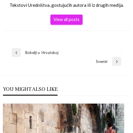
Tekstovi Uredništva, gostujućih autora ili iz drugih medija.
View all posts
Navigacija
Bokelji u Hrvatskoj
Previous
Post
Svemir
objava
Next
Post
YOU MIGHT ALSO LIKE