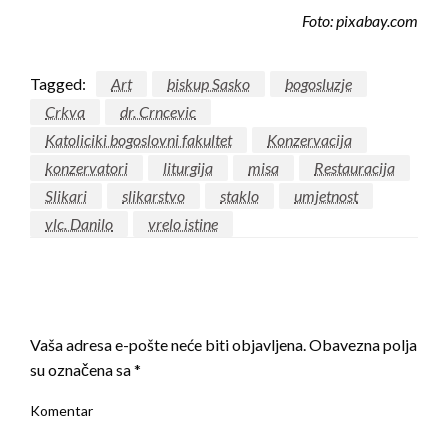
Foto: pixabay.com
Tagged:
Art
biskup Sasko
bogosluzje
Crkva
dr. Crncevic
Katoliciki bogoslovni fakultet
Konzervacija
konzervatori
liturgija
misa
Restauracija
Slikari
slikarstvo
staklo
umjetnost
vlc. Danilo
vrelo istine
LEAVE A RESPONSE
Vaša adresa e-pošte neće biti objavljena.
Obavezna polja
su označena sa
*
Komentar