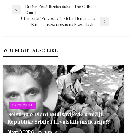
Navigacija
Dražen Zetić: Riznica duha – The Catholic
Previous
Church
Post
objava
Utemeljitelj Pravoslavlja Stefan Nemanja sa
Next
Katoličanstva prešao na Pravoslavlje
Post
YOU MIGHT ALSO LIKE
PRIOPĆENJA
Neistina o Diani Budisavljević u režiji
Republike Srbije i hrvatskih institucija!?
Biram DOBRO
29. rujna 2019.