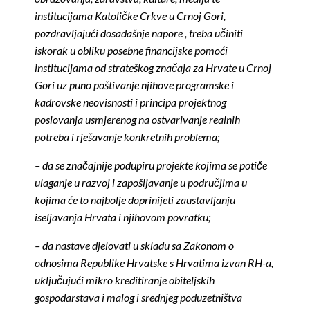
institucijama Katoličke Crkve u Crnoj Gori,
pozdravljajući dosadašnje napore , treba učiniti
iskorak u obliku posebne financijske pomoći
institucijama od strateškog značaja za Hrvate u Crnoj
Gori uz puno poštivanje njihove programske i
kadrovske neovisnosti i principa projektnog
poslovanja usmjerenog na ostvarivanje realnih
potreba i rješavanje konkretnih problema;
– da se značajnije podupiru projekte kojima se potiče
ulaganje u razvoj i zapošljavanje u područjima u
kojima će to najbolje doprinijeti zaustavljanju
iseljavanja Hrvata i njihovom povratku;
– da nastave djelovati u skladu sa Zakonom o
odnosima Republike Hrvatske s Hrvatima izvan RH-a,
uključujući mikro kreditiranje obiteljskih
gospodarstava i malog i srednjeg poduzetništva