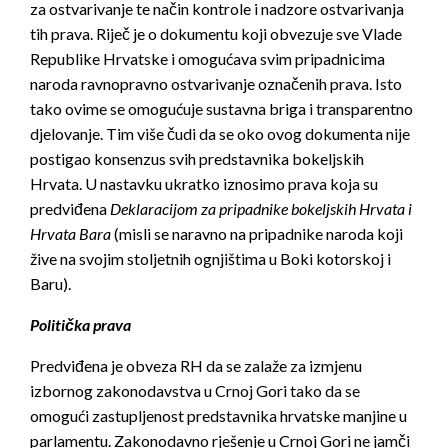
za ostvarivanje te način kontrole i nadzore ostvarivanja
tih prava. Riječ je o dokumentu koji obvezuje sve Vlade
Republike Hrvatske i omogućava svim pripadnicima
naroda ravnopravno ostvarivanje označenih prava. Isto
tako ovime se omogućuje sustavna briga i transparentno
djelovanje. Tim više čudi da se oko ovog dokumenta nije
postigao konsenzus svih predstavnika bokeljskih
Hrvata. U nastavku ukratko iznosimo prava koja su
predviđena
Deklaracijom za pripadnike bokeljskih Hrvata i
Hrvata Bara
(misli se naravno na pripadnike naroda koji
žive na svojim stoljetnih ognjištima u Boki kotorskoj i
Baru).
Politička prava
Predviđena je obveza RH da se zalaže za izmjenu
izbornog zakonodavstva u Crnoj Gori tako da se
omogući zastupljenost predstavnika hrvatske manjine u
parlamentu. Zakonodavno rješenje u Crnoj Gori ne jamči