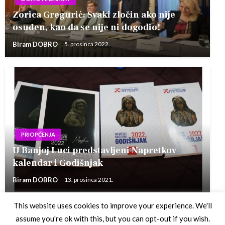
Zorica Gregurić: Svaki zločin ako nije
osuđen, kao da se nije ni dogodio!
Biram DOBRO
5. prosinca 2022.
PRIOPĆENJA
U Banjoj Luci predstavljeni Napretkov
kalendar i Godišnjak
Biram DOBRO
13. prosinca 2021.
This website uses cookies to improve your experience. We'll
assume you're ok with this, but you can opt-out if you wish.