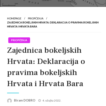
HOMEPAGE
PRIOPĆENJA
ZAJEDNICA BOKELJSKIH HRVATA: DEKLARACIJA O PRAVIMA BOKELJSKIH
HRVATA I HRVATA BARA
PRIOPĆENJA
Zajednica bokeljskih
Hrvata: Deklaracija o
pravima bokeljskih
Hrvata i Hrvata Bara
Posted
Biram DOBRO
4. ožujka 2022.
on