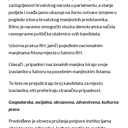
zastupljenost hrvatskog naroda u parlamentu, a stanje
podjela i svađa jasno ukazuje na žurno ostvare izmjene u
pogledu izbora hrvatskog manjinskih predstavnika.
Bitno je naravno omogućiti visoka demokratska načela
ravnopravne političke utakmice svih kandidata.
Izborna praksa RH, jamči pojedinim nacionalnim
manjinama fiksna mjesta u Saboru RH.
Glasači , pripadnici nacionalnih manjina biraju svoje
izaslanike u Saboru na posebnim manjinskim listama.
Te liste ne prejudiciraju broj kandidata za mjesto
izaslanika, niti preferiraju stranačku pripadnost.
Gospodarska, socijalna, obrazovna, zdravstvena, kulturna
prava
Predviđeno je obveza pružanja potpore institucijama
obrazovanja, zdravstva, kulture, medija te osobito