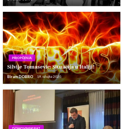
PRIOPĆENJA
Silvije Tomasevic: Situacija u Italiji!
Biram DOBRO
19. ožujka 2020.
DOMOVINSKI RAT