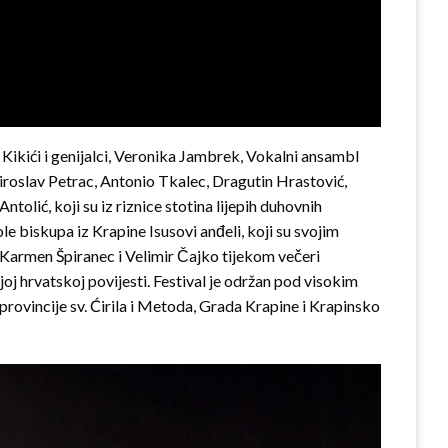
Kikići i genijalci, Veronika Jambrek, Vokalni ansambl
Miroslav Petrac, Antonio Tkalec, Dragutin Hrastović,
olić, koji su iz riznice stotina lijepih duhovnih
le biskupa iz Krapine Isusovi anđeli, koji su svojim
 Karmen Špiranec i Velimir Čajko tijekom večeri
oj hrvatskoj povijesti. Festival je održan pod visokim
ovincije sv. Ćirila i Metoda, Grada Krapine i Krapinsko