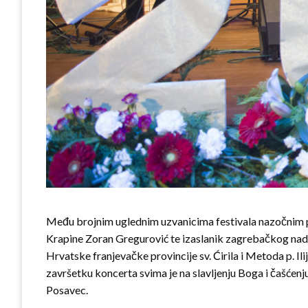
Među brojnim uglednim uzvanicima festivala nazočnim po
Krapine Zoran Gregurović te izaslanik zagrebačkog nadb
Hrvatske franjevačke provincije sv. Ćirila i Metoda p. Il
završetku koncerta svima je na slavljenju Boga i čašćen
Posavec.