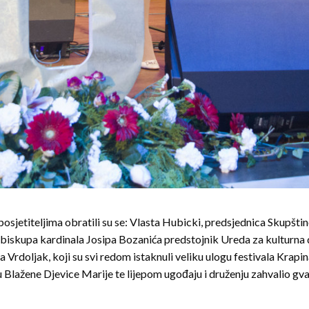
sjetiteljima obratili su se: Vlasta Hubicki, predsjednica Skupšt
iskupa kardinala Josipa Bozanića predstojnik Ureda za kulturna do
ija Vrdoljak, koji su svi redom istaknuli veliku ulogu festivala Kra
ju Blažene Djevice Marije te lijepom ugođaju i druženju zahvalio g