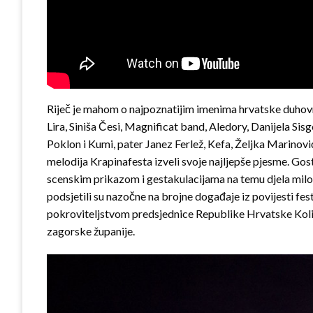
Riječ je mahom o najpoznatijim imenima hrvatske duhovno
Lira, Siniša Česi, Magnificat band, Aledory, Danijela Si
Poklon i Kumi, pater Janez Ferlež, Kefa, Željka Marinović
melodija Krapinafesta izveli svoje najljepše pjesme. Gost
scenskim prikazom i gestakulacijama na temu djela milos
podsjetili su nazočne na brojne događaje iz povijesti fes
pokroviteljstvom predsjednice Republike Hrvatske Kolin
zagorske županije.