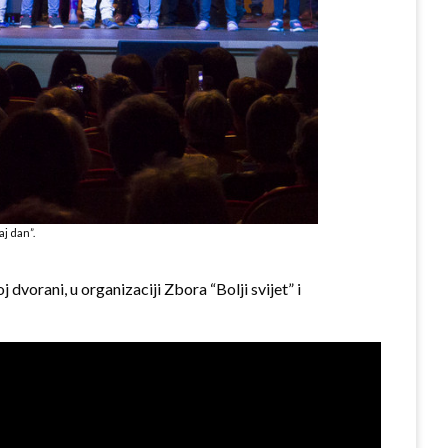
aj dan”.
 dvorani, u organizaciji Zbora “Bolji svijet” i