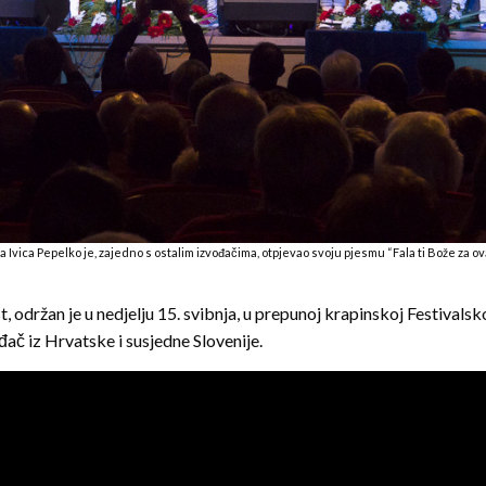
a Ivica Pepelko je, zajedno s ostalim izvođačima, otpjevao svoju pjesmu “Fala ti Bože za ov
 održan je u nedjelju 15. svibnja, u prepunoj krapinskoj Festivalskoj
ač iz Hrvatske i susjedne Slovenije.