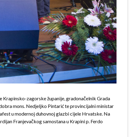
ine Krapinsko-zagorske županije, gradonačelnik Grada
bra mons. Nedjeljko Pintarić te provincijalni ministar
pinafest u modernoj duhovnoj glazbi cijele Hrvatske. Na
vardijan Franjevačkog samostana u Krapini p. Ferdo