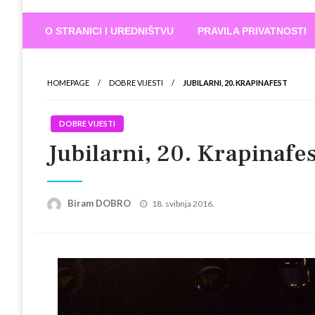
Biram DOBR
… jer BUDUĆNOST nema drugo IME
O STRANICI I UREDNIŠTVU
PRAVILA PRIVATNOSTI
HOMEPAGE
DOBRE VIJESTI
JUBILARNI, 20. KRAPINAFEST
DOBRE VIJESTI
Jubilarni, 20. Krapinafes
Posted
Biram DOBRO
18. svibnja 2016.
on