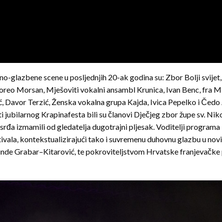
-glazbene scene u posljednjih 20-ak godina su: Zbor Bolji svijet, 
sgoreo Morsan, Mješoviti vokalni ansambl Krunica, Ivan Benc, fra 
, Davor Terzić, Ženska vokalna grupa Kajda, Ivica Pepelko i Čedo Ant
i jubilarnog Krapinafesta bili su članovi Dječjeg zbor župe sv. Niko
rđa izmamili od gledatelja dugotrajni pljesak. Voditelji programa
tivala, kontekstualizirajući tako i suvremenu duhovnu glazbu u novij
de Grabar–Kitarović, te pokroviteljstvom Hrvatske franjevačke pr