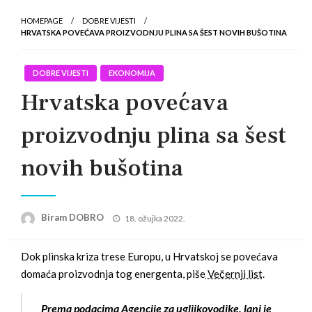
HOMEPAGE
DOBRE VIJESTI
HRVATSKA POVEĆAVA PROIZVODNJU PLINA SA ŠEST NOVIH BUŠOTINA
DOBRE VIJESTI
EKONOMIJA
Hrvatska povećava
proizvodnju plina sa šest
novih bušotina
Posted
Biram DOBRO
18. ožujka 2022.
on
Dok plinska kriza trese Europu, u Hrvatskoj se povećava
domaća proizvodnja tog energenta, piše
Večernji list
.
Prema podacima Agencije za ugljikovodike, lani je