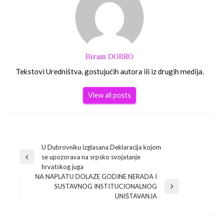
Biram DOBRO
Tekstovi Uredništva, gostujućih autora ili iz drugih medija.
View all posts
Navigacija
U Dubrovniku izglasana Deklaracija kojom
se upozorava na srpsko svojatanje
Previous
objava
hrvatskog juga
Post
NA NAPLATU DOLAZE GODINE NERADA I
SUSTAVNOG INSTITUCIONALNOG
Next
UNIŠTAVANJA
Post