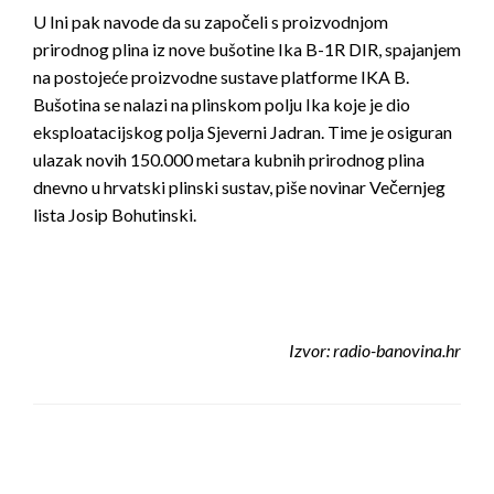
U Ini pak navode da su započeli s proizvodnjom
prirodnog plina iz nove bušotine Ika B-1R DIR, spajanjem
na postojeće proizvodne sustave platforme IKA B.
Bušotina se nalazi na plinskom polju Ika koje je dio
eksploatacijskog polja Sjeverni Jadran. Time je osiguran
ulazak novih 150.000 metara kubnih prirodnog plina
dnevno u hrvatski plinski sustav, piše novinar Večernjeg
lista Josip Bohutinski.
Izvor: radio-banovina.hr
LEAVE A RESPONSE