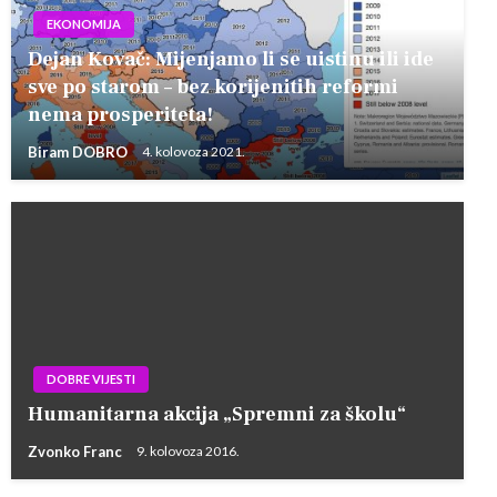
EKONOMIJA
Dejan Kovač: Mijenjamo li se uistinu ili ide
sve po starom – bez korijenitih reformi
nema prosperiteta!
Biram DOBRO
4. kolovoza 2021.
DOBRE VIJESTI
Humanitarna akcija „Spremni za školu“
Zvonko Franc
9. kolovoza 2016.