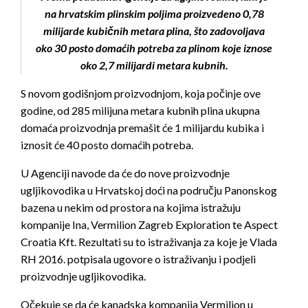
na hrvatskim plinskim poljima proizvedeno 0,78
milijarde kubičnih metara plina, što zadovoljava
oko 30 posto domaćih potreba za plinom koje iznose
oko 2,7 milijardi metara kubnih.
S novom godišnjom proizvodnjom, koja počinje ove
godine, od 285 milijuna metara kubnih plina ukupna
domaća proizvodnja premašit će 1 milijardu kubika i
iznosit će 40 posto domaćih potreba.
U Agenciji navode da će do nove proizvodnje
ugljikovodika u Hrvatskoj doći na području Panonskog
bazena u nekim od prostora na kojima istražuju
kompanije Ina, Vermilion Zagreb Exploration te Aspect
Croatia Kft. Rezultati su to istraživanja za koje je Vlada
RH 2016. potpisala ugovore o istraživanju i podjeli
proizvodnje ugljikovodika.
Očekuje se da će kanadska kompanija Vermilion u