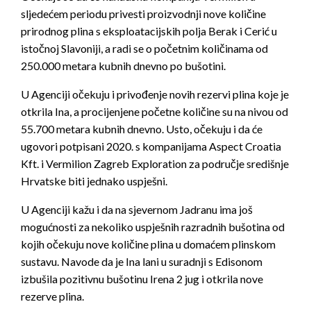
sljedećem periodu privesti proizvodnji nove količine
prirodnog plina s eksploatacijskih polja Berak i Cerić u
istočnoj Slavoniji, a radi se o početnim količinama od
250.000 metara kubnih dnevno po bušotini.
U Agenciji očekuju i privođenje novih rezervi plina koje je
otkrila Ina, a procijenjene početne količine su na nivou od
55.700 metara kubnih dnevno. Usto, očekuju i da će
ugovori potpisani 2020. s kompanijama Aspect Croatia
Kft. i Vermilion Zagreb Exploration za područje središnje
Hrvatske biti jednako uspješni.
U Agenciji kažu i da na sjevernom Jadranu ima još
mogućnosti za nekoliko uspješnih razradnih bušotina od
kojih očekuju nove količine plina u domaćem plinskom
sustavu. Navode da je Ina lani u suradnji s Edisonom
izbušila pozitivnu bušotinu Irena 2 jug i otkrila nove
rezerve plina.