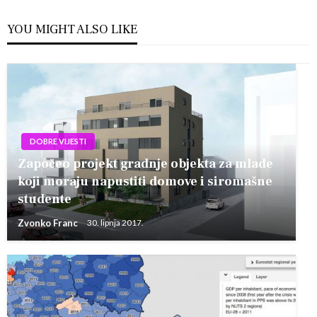
YOU MIGHT ALSO LIKE
DOBRE VIJESTI
Započeo projekt gradnje objekta za mlade
koji moraju napustiti domove i siromašne
studente
Zvonko Franc
30. lipnja 2017.