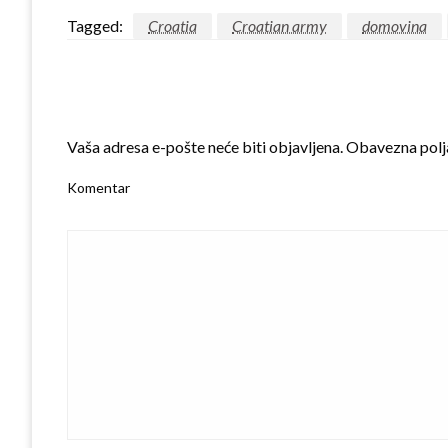
Tagged:
Croatia
Croatian army
domovina
LEAVE A RESPONSE
Vaša adresa e-pošte neće biti objavljena.
Obavezna polj
Komentar