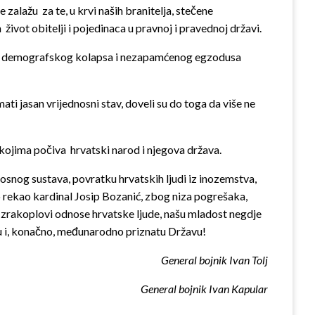
lažu za te, u krvi naših branitelja, stečene
život obitelji i pojedinaca u pravnoj i pravednoj državi.
cima demografskog kolapsa i nezapamćenog egzodusa
i jasan vrijednosni stav, doveli su do toga da više ne
na kojima počiva hrvatski narod i njegova država.
snog sustava, povratku hrvatskih ljudi iz inozemstva,
čno rekao kardinal Josip Bozanić, zbog niza pogrešaka,
 i zrakoplovi odnose hrvatske ljude, našu mladost negdje
dnu i, konačno, međunarodno priznatu Državu!
General bojnik Ivan Tolj
General bojnik Ivan Kapular