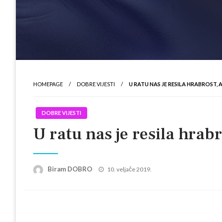
HOMEPAGE
DOBRE VIJESTI
U RATU NAS JE RESILA HRABROST, 
DOBRE VIJESTI
U ratu nas je resila hrab
Posted
Biram DOBRO
10. veljače 2019.
on