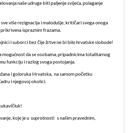
elovanja naše udruge biti paljenje svijeća, polaganje
ve više rezignacija i malodušje, kritičari svega onoga
a prikrivena ispraznim frazama.
nici i suborci bez čije žrtve ne bi bilo hrvatske slobode!
 na mogućnost da se osobama, pripadnicima totalitarnog
nu funkciju i razlog svoga postojanja.
oružana i goloruka Hrvatska, na samom početku
dru i njegovoj okolici.
 kukavičluk!
anje, koje je u suprotnosti s našim pravednim,