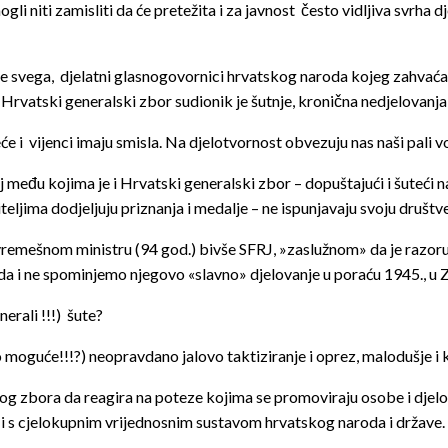
 niti zamisliti da će pretežita i za javnost često vidljiva svrha dj
e svega, djelatni glasnogovornici hrvatskog naroda kojeg zahvaća s
Hrvatski generalski zbor sudionik je šutnje, kronična nedjelovanj
e i vijenci imaju smisla. Na djelotvornost obvezuju nas naši pali voj
 među kojima je i Hrvatski generalski zbor – dopuštajući i šuteći
jima dodjeljuju priznanja i medalje – ne ispunjavaju svoju društve
a vremešnom ministru (94 god.) bivše SFRJ, »zaslužnom» da je raz
da i ne spominjemo njegovo «slavno» djelovanje u poraću 1945., u Za
erali !!!) šute?
i to moguće!!!?) neopravdano jalovo taktiziranje i oprez, malodušje i
 zbora da reagira na poteze kojima se promoviraju osobe i djelov
s cjelokupnim vrijednosnim sustavom hrvatskog naroda i države.