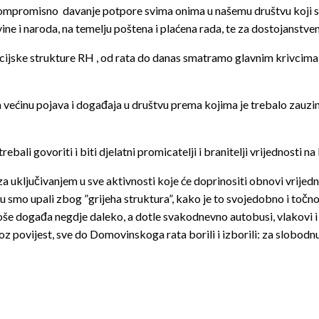
mpromisno davanje potpore svima onima u našemu društvu koji se za
e i naroda, na temelju poštena i plaćena rada, te za dostojanstven 
nancijske strukture RH , od rata do danas smatramo glavnim kriv
ećinu pojava i događaja u društvu prema kojima je trebalo zauzimat
bali govoriti i biti djelatni promicatelji i branitelji vrijednosti 
ljučivanjem u sve aktivnosti koje će doprinositi obnovi vrijedno
koju smo upali zbog ”grijeha struktura”, kako je to svojedobno i to
to loše događa negdje daleko, a dotle svakodnevno autobusi, vlakovi
oz povijest, sve do Domovinskoga rata borili i izborili: za slobo