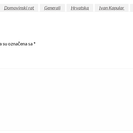
Domovinski rat
Generali
Hrvatska
Ivan Kapular
a su označena sa
*