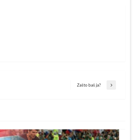
Zašto baš ja?
Next
Post