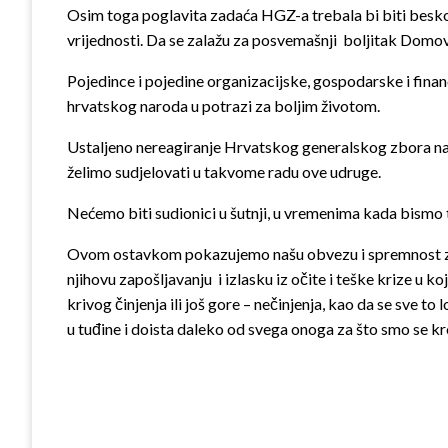
Osim toga poglavita zadaća HGZ-a trebala bi biti besko
vrijednosti. Da se zalažu za posvemašnji boljitak Domovin
Pojedince i pojedine organizacijske, gospodarske i fi
hrvatskog naroda u potrazi za boljim životom.
Ustaljeno nereagiranje Hrvatskog generalskog zbora na v
želimo sudjelovati u takvome radu ove udruge.
Nećemo biti sudionici u šutnji, u vremenima kada bismo tre
Ovom ostavkom pokazujemo našu obvezu i spremnost za uk
njihovu zapošljavanju i izlasku iz očite i teške krize u 
krivog činjenja ili još gore – nečinjenja, kao da se sve 
u tuđine i doista daleko od svega onoga za što smo se kr