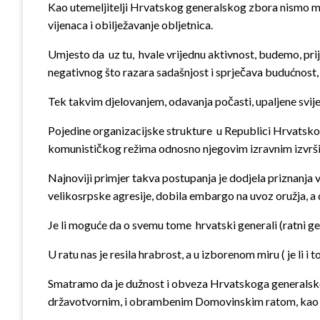
Kao utemeljitelji Hrvatskog generalskog zbora nismo mogli
vijenaca i obilježavanje obljetnica.
Umjesto da uz tu, hvale vrijednu aktivnost, budemo, prij
negativnog što razara sadašnjost i sprječava budućnost, 
Tek takvim djelovanjem, odavanja počasti, upaljene svijeć
Pojedine organizacijske strukture u Republici Hrvatskoj
komunističkog režima odnosno njegovim izravnim izvršitel
Najnoviji primjer takva postupanja je dodjela priznanj
velikosrpske agresije, dobila embargo na uvoz oružja, a 
Je li moguće da o svemu tome hrvatski generali (ratni gen
U ratu nas je resila hrabrost, a u izborenom miru ( je li 
Smatramo da je dužnost i obveza Hrvatskoga generalskog
državotvornim, i obrambenim Domovinskim ratom, kao i 