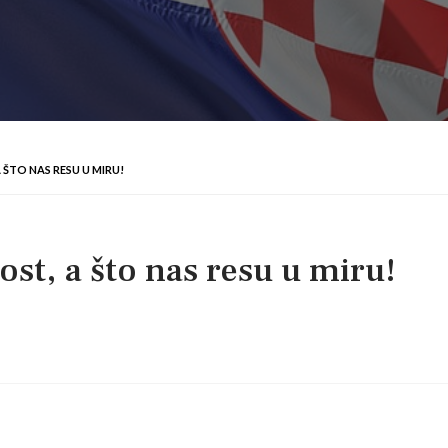
A ŠTO NAS RESU U MIRU!
rost, a što nas resu u miru!