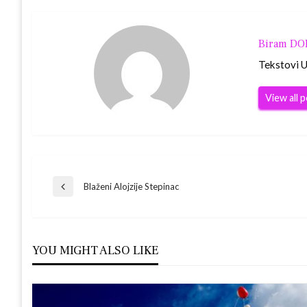
Biram D
Tekstovi Ur
View all 
Navigacija
Blaženi Alojzije Stepinac
Previous
Post
objava
YOU MIGHT ALSO LIKE