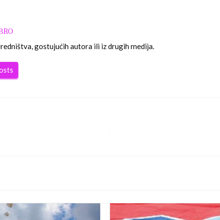
OBRO
edništva, gostujućih autora ili iz drugih medija.
posts