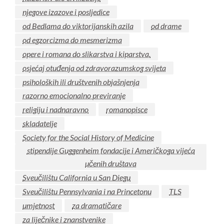
njegove izazove i posljedice
od Bedlama do viktorijanskih azila
od drame
od egzorcizma do mesmerizma
opere i romana do slikarstva i kiparstva.
osjećaj otuđenja od zdravorazumskog svijeta
psiholoških ili društvenih objašnjenja
razorno emocionalno previranje
religiju i nadnaravno
romanopisce
skladatelje
Society for the Social History of Medicine
stipendije Guggenheim fondacije i Američkoga vijeća
učenih društava
Sveučilištu California u San Diegu
Sveučilištu Pennsylvania i na Princetonu
TLS
umjetnost
za dramatičare
za liječnike i znanstvenike