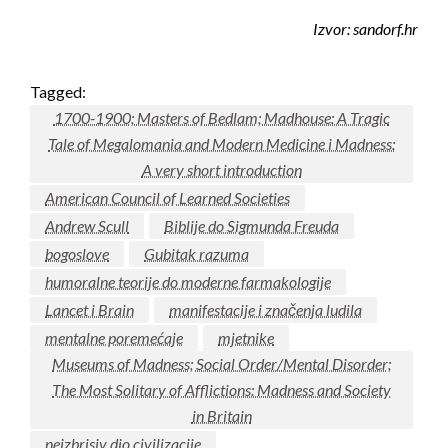
Izvor: sandorf.hr
Tagged:
1700-1900; Masters of Bedlam; Madhouse: A Tragic
Tale of Megalomania and Modern Medicine i Madness:
A very short introduction
American Council of Learned Societies
Andrew Scull
Biblije do Sigmunda Freuda
bogoslove
Gubitak razuma
humoralne teorije do moderne farmakologije
Lancet i Brain
manifestacije i značenja ludila
mentalne poremećaje
mjetnike
Museums of Madness; Social Order/Mental Disorder;
The Most Solitary of Afflictions: Madness and Society
in Britain
neizbrisiv dio civilizacije