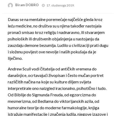
Posted
Biram DOBRO
17. studenoga 2019.
on
Danas se na mentalne poremećaje najčešće gleda kroz
leću medicine, no društva su u njima također nastojala
pronaći smisao kroz religiju i nadnaravno, ili stvaranjem
psiholoških ili društvenih objašnjenja u nastojanju da
zauzdaju demone bezumlja. Ludilo u civilizaciji prati dugu
i složenu povijest ove nevolje i naših pokušaja da je
liječimo.
Andrew Scull vodi čitatelja od antičkih vremena do
današnjice, ocrtavajući živopisan i često mučan portret
različitih načina na koje su kulture diljem svijeta
interpretirale ono naizgled iracionalno, psihotično i ludo.
Od Biblije do Sigmunda Freuda, od egzorcizma do
mesmerizma, od Bedlama do viktorijanskih azila, od
humoralne teorije do moderne farmakologije, knjiga
istražuje manifestacije i značenja ludila, njegove izazove i