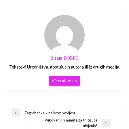
Biram DOBRO
Tekstovi Uredništva, gostujućih autora ili iz drugih medija.
View all posts
Navigacija
Zagrebačka kina kroz povijest
Previous
Vukovar: Tri minute za tri tisuće
Post
objava
Next
ubijenih!