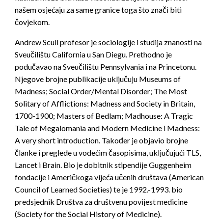
našem osjećaju za same granice toga što znači biti
čovjekom.
Andrew Scull profesor je sociologije i studija znanosti na
Sveučilištu California u San Diegu. Prethodno je
podučavao na Sveučilištu Pennsylvania i na Princetonu.
Njegove brojne publikacije uključuju Museums of
Madness; Social Order/Mental Disorder; The Most
Solitary of Afflictions: Madness and Society in Britain,
1700-1900; Masters of Bedlam; Madhouse: A Tragic
Tale of Megalomania and Modern Medicine i Madness:
A very short introduction. Također je objavio brojne
članke i preglede u vodećim časopisima, uključujući TLS,
Lancet i Brain. Bio je dobitnik stipendije Guggenheim
fondacije i Američkoga vijeća učenih društava (American
Council of Learned Societies) te je 1992.-1993. bio
predsjednik Društva za društvenu povijest medicine
(Society for the Social History of Medicine).