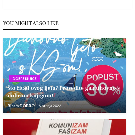
Post
YOU MIGHT ALSO LIKE
DOBRE KNJIGE
Što čitati ovog ljeta? Provedite ga duhovno s
dobrom knjigom!
Biram DOBRO
8. srpnja 2022.