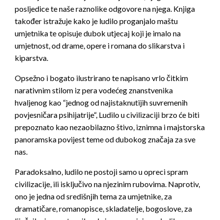
posljedice te naše raznolike odgovore na njega. Knjiga
također istražuje kako je ludilo proganjalo maštu
umjetnika te opisuje dubok utjecaj koji je imalo na
umjetnost, od drame, opere i romana do slikarstva i
kiparstva.
Opsežno i bogato ilustrirano te napisano vrlo čitkim
narativnim stilom iz pera vodećeg znanstvenika
hvaljenog kao “jednog od najistaknutijih suvremenih
povjesničara psihijatrije“, Ludilo u civilizaciji brzo će biti
prepoznato kao nezaobilazno štivo, iznimna i majstorska
panoramska povijest teme od dubokog značaja za sve
nas.
Paradoksalno, ludilo ne postoji samo u opreci spram
civilizacije, ili isključivo na njezinim rubovima. Naprotiv,
ono je jedna od središnjih tema za umjetnike, za
dramatičare, romanopisce, skladatelje, bogoslove, za