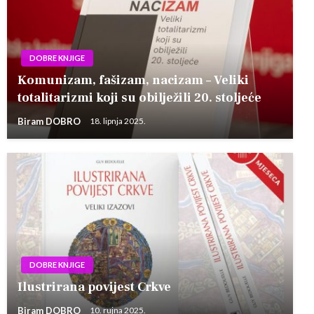
DOBRE KNJIGE
Komunizam, fašizam, nacizam – Veliki
totalitarizmi koji su obilježili 20. stoljeće
Biram DOBRO
18. lipnja 2025.
DOBRE KNJIGE
Ilustrirana povijest Crkve
Biram DOBRO
10. rujna 2025.