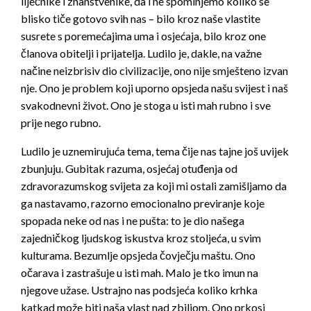
liječnike i znanstvenike, da i ne spominjemo koliko se
blisko tiče gotovo svih nas – bilo kroz naše vlastite
susrete s poremećajima uma i osjećaja, bilo kroz one
članova obitelji i prijatelja. Ludilo je, dakle, na važne
načine neizbrisiv dio civilizacije, ono nije smješteno izvan
nje. Ono je problem koji uporno opsjeda našu svijest i naš
svakodnevni život. Ono je stoga u isti mah rubno i sve
prije nego rubno.
Ludilo je uznemirujuća tema, tema čije nas tajne još uvijek
zbunjuju. Gubitak razuma, osjećaj otuđenja od
zdravorazumskog svijeta za koji mi ostali zamišljamo da
ga nastavamo, razorno emocionalno previranje koje
spopada neke od nas i ne pušta: to je dio našega
zajedničkog ljudskog iskustva kroz stoljeća, u svim
kulturama. Bezumlje opsjeda čovječju maštu. Ono
očarava i zastrašuje u isti mah. Malo je tko imun na
njegove užase. Ustrajno nas podsjeća koliko krhka
katkad može biti naša vlast nad zbiljom. Ono prkosi