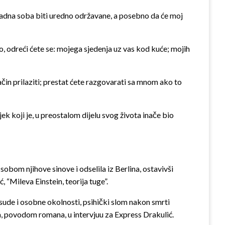
i radna soba biti uredno održavane, a posebno da će moj
, odreći ćete se: mojega sjedenja uz vas kod kuće; mojih
čin prilaziti; prestat ćete razgovarati sa mnom ako to
k koji je, u preostalom dijelu svog života inače bio
sobom njihove sinove i odselila iz Berlina, ostavivši
 “Mileva Einstein, teorija tuge”.
ude i osobne okolnosti, psihički slom nakon smrti
tada, povodom romana, u intervjuu za Express Drakulić.