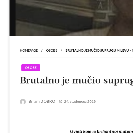
HOMEPAGE
OSOBE
BRUTALNO JE MUČIO SUPRUGU MILEVU – N
OSOBE
Brutalno je mučio suprugu
Posted
Biram DOBRO
24. studenoga 2019.
on
Uvjeti koje je briljantnoj matem