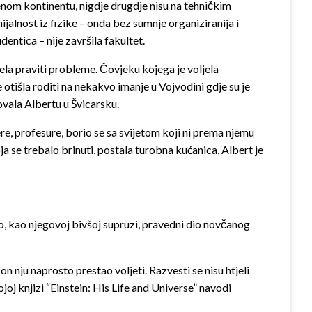
ćenom kontinentu, nigdje drugdje nisu na tehničkim
ijalnost iz fizike – onda bez sumnje organiziranija i
entica – nije završila fakultet.
jela praviti probleme. Čovjeku kojega je voljela
 otišla roditi na nekakvo imanje u Vojvodini gdje su je
tovala Albertu u Švicarsku.
jere, profesure, borio se sa svijetom koji ni prema njemu
ja se trebalo brinuti, postala turobna kućanica, Albert je
ao, kao njegovoj bivšoj supruzi, pravedni dio novčanog
n nju naprosto prestao voljeti. Razvesti se nisu htjeli
ojoj knjizi “Einstein: His Life and Universe” navodi