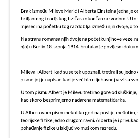
Brak između Mileve Marić i Alberta Einsteina jedna je od
briljantnog teorijskog fizičara okončan razvodom. U to vr
mjeseci na početku tog razdoblja između njih dvoje, o 
Na stranu romansa njih dvoje na početku njihove veze, na
njoj u Berlin 18. srpnja 1914. brutalan je povijesni dokum
Mileva i Albert, kad su se tek upoznali, tretirali su jedno
pismo joj je napisao kad je već bio u ljubavnoj vezi sa 
U tom pismu Albert je Milevu tretirao gore od sluškinje, 
kao skoro besprimjerno nadarena matematičarka.
U Albertovom pismu nekoliko godina poslije, međutim, sto
teorijske fizike jedno drugom ravni. Alberta je i privuk
pohađanje fizike u isključivo muškom razredu.