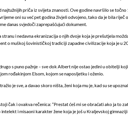
 najtužnijih priča iz svijeta znanosti. Ove godine navršilo se točn
ijeme oni su već pet godina živjeli odvojeno, tako da je bila riječ 
tome danas svjedoči zaprepašćujući dokument.
 stranu i nedavna ekranizacija o njih dvoje koja je prešutjela možd
ent o muškoj šovinističkoj tradiciji zapadne civilizacije koja je u 
 drugo s puno pažnje – sve dok Albert nije ostao jedini u obitelji koji
svojom rođakinjom Elsom, kojom se naposljetku i oženio.
tražio je sve, a davao skoro ništa, ženi koja mu je, kad su se upoz
ji čak i ovakva rečenica: “Prestat ćeš mi se obraćati ako ja to za
ao intelekt i misaoni karakter žene koja je još u Kraljevskoj gimn