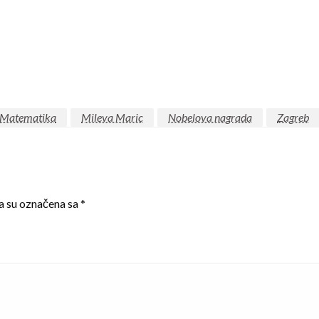
Matematika
Mileva Maric
Nobelova nagrada
Zagreb
a su označena sa
*