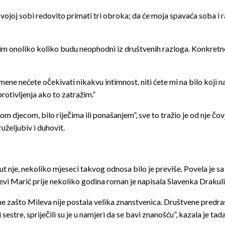
u svojoj sobi redovito primati tri obroka; da će moja spavaća soba 
im onoliko koliko budu neophodni iz društvenih razloga. Konkretno
ne nećete očekivati nikakvu intimnost, niti ćete mi na bilo koji na
rotivljenja ako to zatražim.”
jecom, bilo riječima ili ponašanjem”, sve to tražio je od nje čovje
uželjubiv i duhovit.
t nje, nekoliko mjeseci takvog odnosa bilo je previše. Povela je sa 
evi Marić prije nekoliko godina roman je napisala Slavenka Drakulić,
 zašto Mileva nije postala velika znanstvenica. Društvene predras
i sestre, spriječili su je u namjeri da se bavi znanošću”, kazala je 