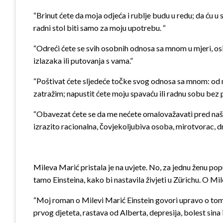
“Brinut ćete da moja odjeća i rublje budu u redu; da ću 
radni stol biti samo za moju upotrebu. “
“Odreći ćete se svih osobnih odnosa sa mnom u mjeri, os
izlazaka ili putovanja s vama.”
“Poštivat ćete sljedeće točke svog odnosa sa mnom: od me
zatražim; napustit ćete moju spavaću ili radnu sobu bez p
“Obavezat ćete se da me nećete omalovažavati pred našom d
izrazito racionalna, čovjekoljubiva osoba, mirotvorac, dr
Mileva Marić pristala je na uvjete. No, za jednu ženu popu
tamo Einsteina, kako bi nastavila živjeti u Zürichu. O Mil
“Moj roman o Milevi Marić Einstein govori upravo o tome
prvog djeteta, rastava od Alberta, depresija, bolest sina 