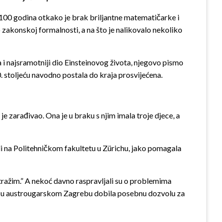
o 100 godina otkako je brak briljantne matematičarke i
o zakonskoj formalnosti, a na što je nalikovalo nekoliko
a i najsramotniji dio Einsteinovog života, njegovo pismo
20. stoljeću navodno postala do kraja prosvijećena.
 je zarađivao. Ona je u braku s njim imala troje djece, a
nali na Politehničkom fakultetu u Zürichu, jako pomagala
tražim.” A nekoć davno raspravljali su o problemima
aziji u austrougarskom Zagrebu dobila posebnu dozvolu za