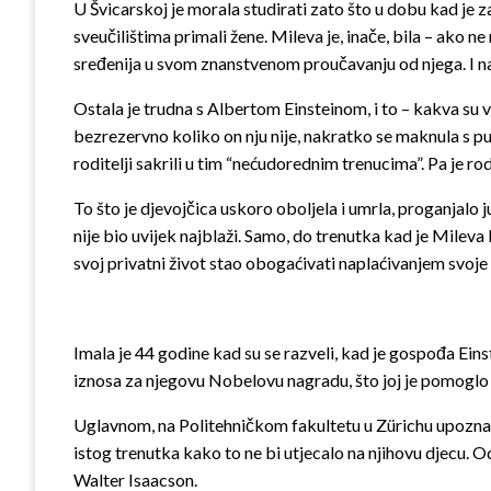
U Švicarskoj je morala studirati zato što u dobu kad je z
sveučilištima primali žene. Mileva je, inače, bila – ako n
sređenija u svom znanstvenom proučavanju od njega. I na k
Ostala je trudna s Albertom Einsteinom, i to – kakva su v
bezrezervno koliko on nju nije, nakratko se maknula s puta
roditelji sakrili u tim “nećudorednim trenucima”. Pa je rod
To što je djevojčica uskoro oboljela i umrla, proganjalo j
nije bio uvijek najblaži. Samo, do trenutka kad je Mileva 
svoj privatni život stao obogaćivati naplaćivanjem svoje 
Imala je 44 godine kad su se razveli, kad je gospođa Eins
iznosa za njegovu Nobelovu nagradu, što joj je pomogl
Uglavnom, na Politehničkom fakultetu u Zürichu upoznali su
istog trenutka kako to ne bi utjecalo na njihovu djecu. Odl
Walter Isaacson.