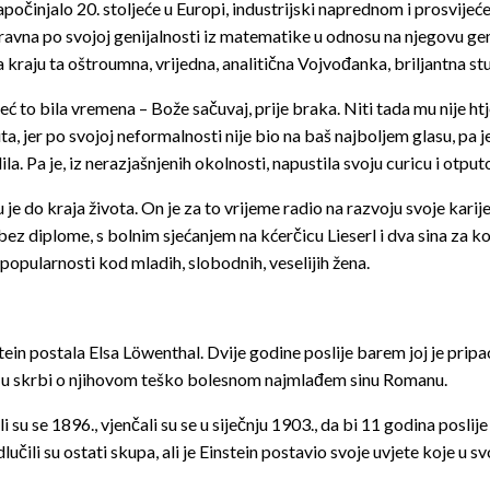
apočinjalo 20. stoljeće u Europi, industrijski naprednom i prosvije
e ravna po svojoj genijalnosti iz matematike u odnosu na njegovu gen
raju ta oštroumna, vrijedna, analitična Vojvođanka, briljantna stud
eć to bila vremena – Bože sačuvaj, prije braka. Niti tada mu nije ht
, jer po svojoj neformalnosti nije bio na baš najboljem glasu, pa je
ila. Pa je, iz nerazjašnjenih okolnosti, napustila svoju curicu i otpu
u je do kraja života. On je za to vrijeme radio na razvoju svoje kari
bez diplome, s bolnim sjećanjem na kćerčicu Lieserl i dva sina za ko
popularnosti kod mladih, slobodnih, veselijih žena.
tein postala Elsa Löwenthal. Dvije godine poslije barem joj je prip
o u skrbi o njihovom teško bolesnom najmlađem sinu Romanu.
 se 1896., vjenčali su se u siječnju 1903., da bi 11 godina poslije o
učili su ostati skupa, ali je Einstein postavio svoje uvjete koje u sv