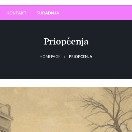
O
!
KONTAKT
SURADNJA
Priopćenja
HOMEPAGE
PRIOPĆENJA