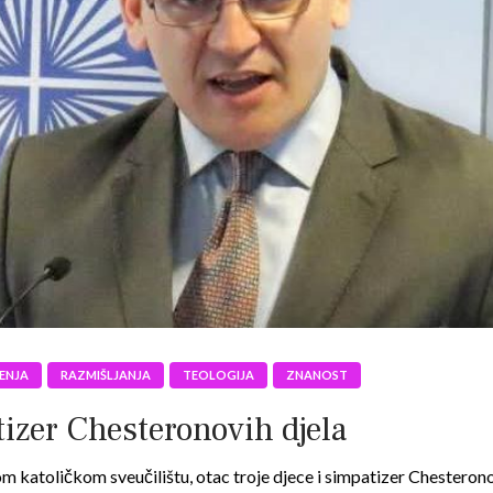
ENJA
RAZMIŠLJANJA
TEOLOGIJA
ZNANOST
tizer Chesteronovih djela
 katoličkom sveučilištu, otac troje djece i simpatizer Chesteronovi