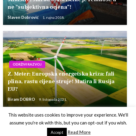
ne “subjektivna ocjena”!
Slaven Dobrović
1. rujna 2018.
ODRŽIVI RAZVOJ
Z. Meter: Europska energetska kriza: fali
plina, rastu cijene struje! Matira li Rusija
EU?
Biram DOBRO
9. listopada 2021.
This website uses cookies to improve your experience. We'll
assume you're ok with this, but you can opt-out if you wish.
Theme by Silk Themes
Read More
Accept