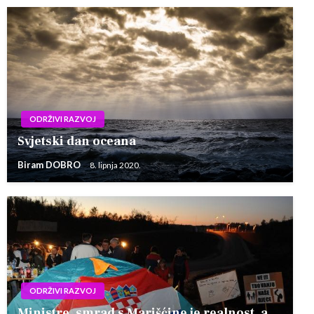
ODRŽIVI RAZVOJ
Svjetski dan oceana
Biram DOBRO
8. lipnja 2020.
ODRŽIVI RAZVOJ
Ministre, smrad s Marišćine je realnost, a