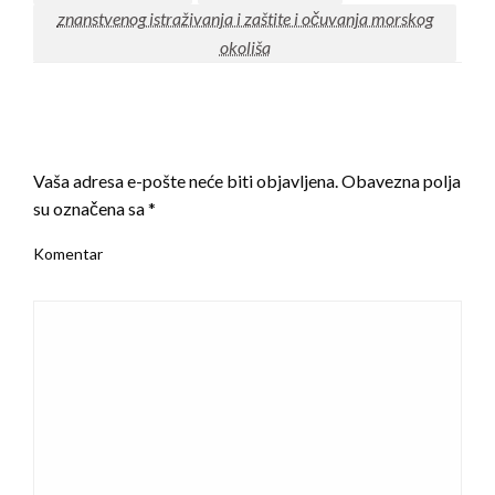
znanstvenog istraživanja i zaštite i očuvanja morskog
okoliša
LEAVE A RESPONSE
Vaša adresa e-pošte neće biti objavljena.
Obavezna polja
su označena sa
*
Komentar