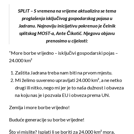
SPLIT – S vremena na vrijeme aktualizira se tema
proglašenja isključivog gospodarskog pojasa u
Jadranu. Najnoviju inicijativu pokrenuo je čelnik
splitskog MOST-a, Ante Čikotić. Njegovu objavu
prenosimo u cijelosti:
“More borbe vrijedno – isključivi gospodarski pojas –
24.000 km²
Zaštita Jadrana treba nam biti na prvom mjestu.
Mi želimo suvereno upravljati 24.000 km², a ne netko
drugi ili nitko, nego mi jer je to naša dužnost i obaveza
na koju nas je i pozvala EU i obveza prema UN.
Zemlja i more borbe vrijedno!
Buduće generacije su borbe vrijedne!
Što vi mislite? Isplati li se boriti za 24.000 km²
mora,