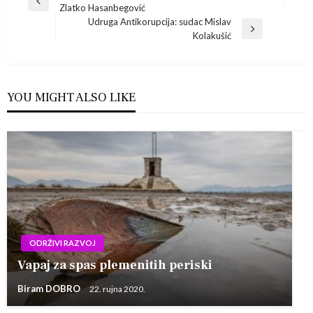
Navigacija
Previous
Zlatko Hasanbegović
Post
objava
Udruga Antikorupcija: sudac Mislav
Next
Kolakušić
Post
YOU MIGHT ALSO LIKE
ODRŽIVI RAZVOJ
Vapaj za spas plemenitih periski
Biram DOBRO
22. rujna 2020.