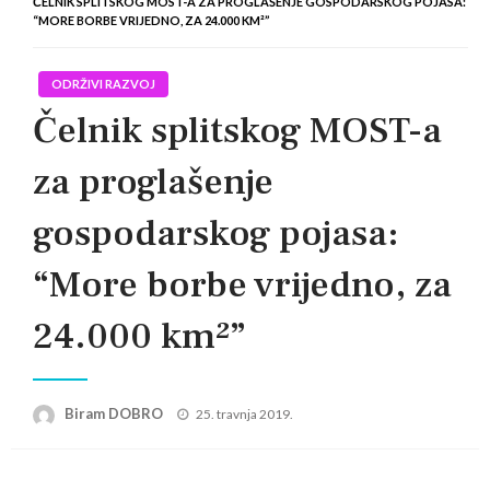
ČELNIK SPLITSKOG MOST-A ZA PROGLAŠENJE GOSPODARSKOG POJASA:
“MORE BORBE VRIJEDNO, ZA 24.000 KM²”
ODRŽIVI RAZVOJ
Čelnik splitskog MOST-a
za proglašenje
gospodarskog pojasa:
“More borbe vrijedno, za
24.000 km²”
Posted
Biram DOBRO
25. travnja 2019.
on