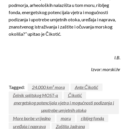
podmorja, arheoloških nalazišta u tom moru, ribljeg
fonda, energetskog potencijala vjetra i mogućnosti
podizanja i upotrebe umjetnih otoka, uređaja i naprava,
znanstvenog istraživanja i zaštite i očuvanja morskog
okoliša?” upitao je Čikotić.
I.B.
Izvor: morski.hr
Tagged:
24.000 km² mora
Ante Čikotić
čelnik splitskog MOST-a
Čikotić
energetskog potencijala vjetra i mogućnosti podizanja i
upotrebe umjetnih otoka
More borbe vrijedno
moru
ribljeg fonda
uređaja i naprava
Zaštita Jadrana