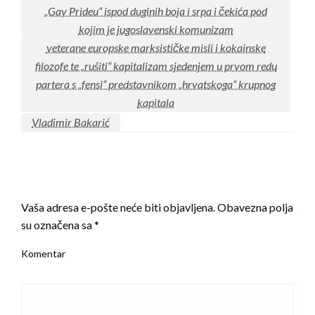
„Gay Prideu“ ispod duginih boja i srpa i čekića pod
kojim je jugoslavenski komunizam
veterane europske marksističke misli i kokainske
filozofe te „rušiti“ kapitalizam sjedenjem u prvom redu
partera s „fensi“ predstavnikom „hrvatskoga“ krupnog
kapitala
Vladimir Bakarić
LEAVE A RESPONSE
Vaša adresa e-pošte neće biti objavljena.
Obavezna polja
su označena sa
*
Komentar