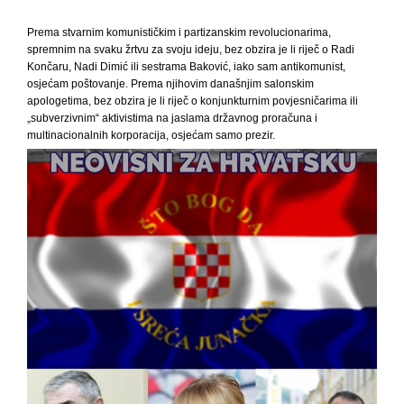
Prema stvarnim komunističkim i partizanskim revolucionarima,
spremnim na svaku žrtvu za svoju ideju, bez obzira je li riječ o Radi
Končaru, Nadi Dimić ili sestr
ama Baković, iako sam antikomunist,
osjećam poštovanje. Prema njihovim današnjim salonskim
apologetima, bez obzira je li riječ o konjunkturnim povjesničarima ili
„subverzivnim“ aktivistima na jaslama državnog proračuna i
multinacionalnih korporacija, osjećam samo prezir.