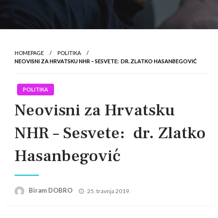
HOMEPAGE
POLITIKA
NEOVISNI ZA HRVATSKU NHR – SESVETE: DR. ZLATKO HASANBEGOVIĆ
POLITIKA
Neovisni za Hrvatsku
NHR – Sesvete: dr. Zlatko
Hasanbegović
Posted
Biram DOBRO
25. travnja 2019.
on