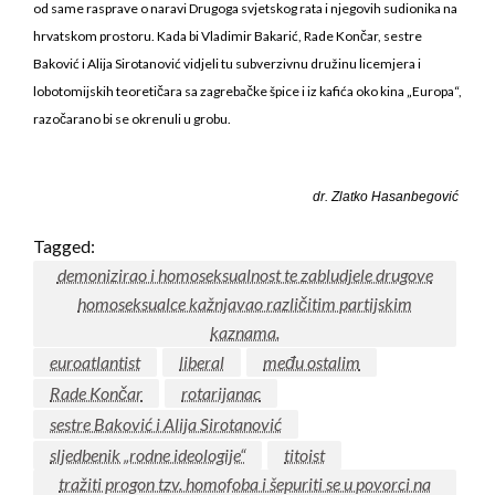
od same rasprave o naravi Drugoga svjetskog rata i njegovih sudionika na
hrvatskom prostoru. Kada bi Vladimir Bakarić, Rade Končar, sestre
Baković i Alija Sirotanović vidjeli tu subverzivnu družinu licemjera i
lobotomijskih teoretičara sa zagrebačke špice i iz kafića oko kina „Europa“,
razočarano bi se okrenuli u grobu.
dr. Zlatko Hasanbegović
Tagged:
demonizirao i homoseksualnost te zabludjele drugove
homoseksualce kažnjavao različitim partijskim
kaznama.
euroatlantist
liberal
među ostalim
Rade Končar
rotarijanac
sestre Baković i Alija Sirotanović
sljedbenik „rodne ideologije“
titoist
tražiti progon tzv. homofoba i šepuriti se u povorci na