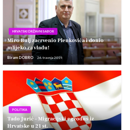
HRVATSKI DRŽAVNI SABOR
Miro Bulj zacrvenio Plenkovića i donio
mlijeko za vladu!
Biram DOBRO
26. travnja 2019.
POLITIKA
Tado Jurić – Migracijski egzodus iz
Hrvatske u 21 st.