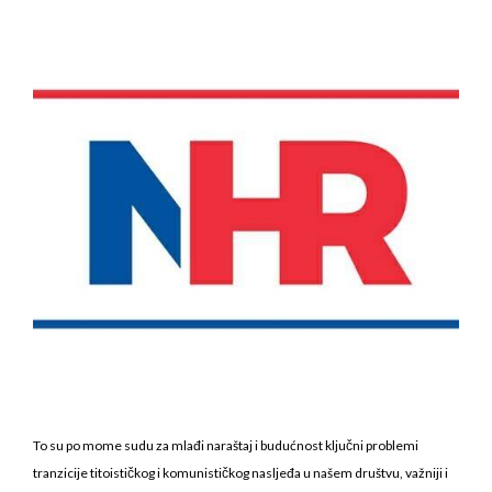
To su po mome sudu za mlađi naraštaj i budućnost ključni problemi
tranzicije titoističkog i komunističkog nasljeđa u našem društvu, važniji i