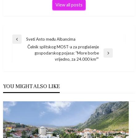
View all posts
Navigacija
Sveti Anto među Albancima
Previous
Čelnik splitskog MOST-a za proglašenje
Post
objava
gospodarskog pojasa: “More borbe
Next
vrijedno, za 24.000 km²”
Post
YOU MIGHT ALSO LIKE