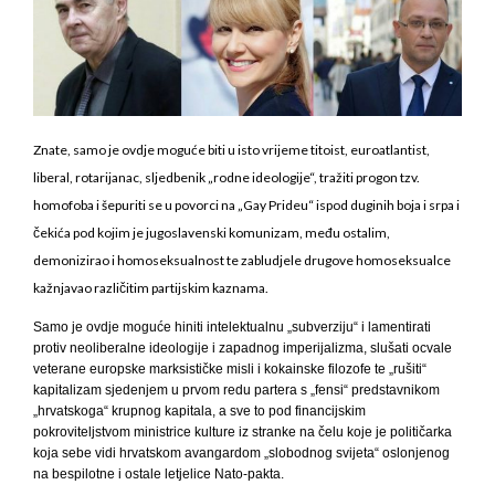
Znate, samo je ovdje moguće biti u isto vrijeme titoist, euroatlantist,
liberal, rotarijanac, sljedbenik „rodne ideologije“, tražiti progon tzv.
homofoba i šepuriti se u povorci na „Gay Prideu“ ispod duginih boja i srpa i
čekića pod kojim je jugoslavenski komunizam, među ostalim,
demonizirao i homoseksualnost te zabludjele drugove homoseksualce
kažnjavao različitim partijskim kaznama.
Samo je ovdje moguće hiniti intelektualnu „subverziju“ i lamentirati
protiv neoliberalne ideologije i zapadnog imperijalizma, slušati ocvale
veterane europske marksističke misli i kokainske filozofe te „rušiti“
kapitalizam sjedenjem u prvom redu partera s „fensi“ predstavnikom
„hrvatskoga“ krupnog kapitala, a sve to pod financijskim
pokroviteljstvom ministrice kulture iz stranke na čelu koje je političarka
koja sebe vidi hrvatskom avangardom „slobodnog svijeta“ oslonjenog
na bespilotne i ostale letjelice Nato-pakta.