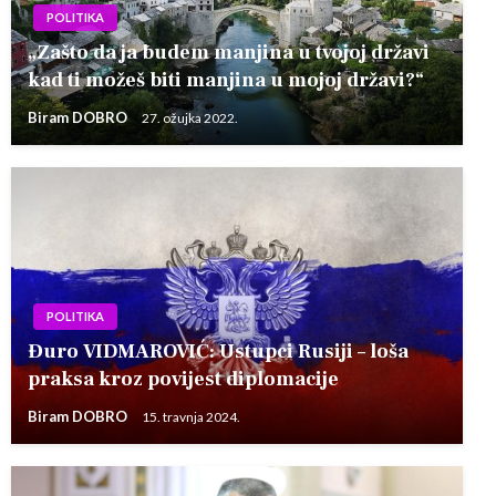
POLITIKA
„Zašto da ja budem manjina u tvojoj državi
kad ti možeš biti manjina u mojoj državi?“
Biram DOBRO
27. ožujka 2022.
POLITIKA
Đuro VIDMAROVIĆ: Ustupci Rusiji – loša
praksa kroz povijest diplomacije
Biram DOBRO
15. travnja 2024.