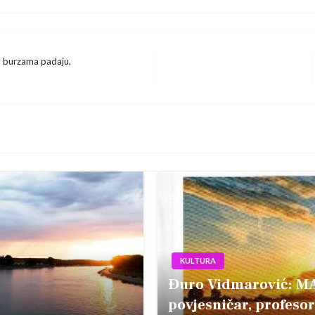
a burzama padaju,
KULTURA
Đuro Vidmarović: MA
povjesničar, profesor