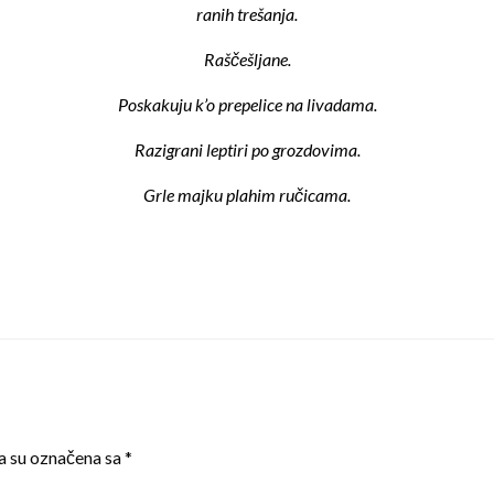
ranih trešanja.
Raščešljane.
Poskakuju k’o prepelice na livadama.
Razigrani leptiri po grozdovima.
Grle majku plahim ručicama.
a su označena sa
*