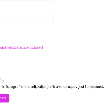
comment data is processed.
tić
nik, fotograf, snimatelj, zaljubljenik u kulturu, povijest i umjetnost.
posts