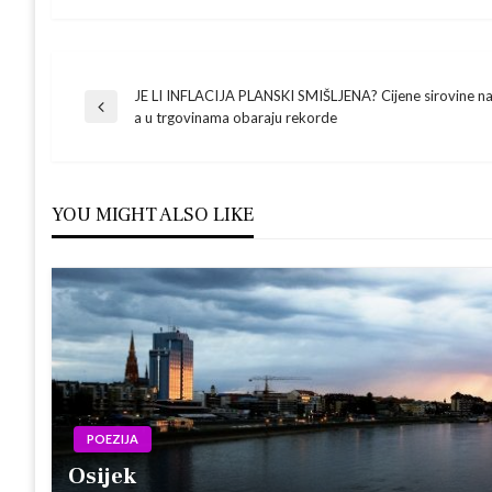
Navigacija
JE LI INFLACIJA PLANSKI SMIŠLJENA? Cijene sirovine n
Previous
a u trgovinama obaraju rekorde
Post
objava
YOU MIGHT ALSO LIKE
POEZIJA
Osijek