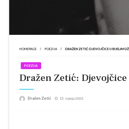
HOMEPAGE
POEZIJA
DRAŽEN ZETIĆ: DJEVOJČICE U BIJELIM 
POEZIJA
Dražen Zetić: Djevojčic
Posted
Dražen Zetić
15. srpnja 2022.
on