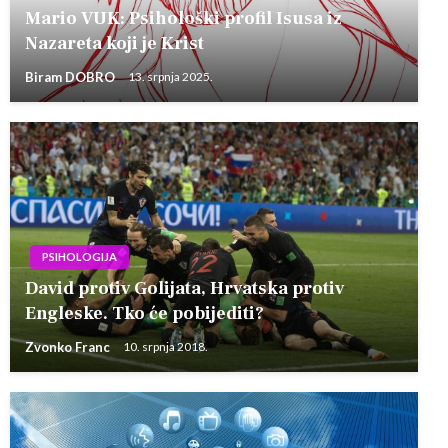
Mario VUK: Psihološki profil Isusa iz
Nazareta koji je Krist
Biram DOBRO
13. srpnja 2025.
PSIHOLOGIJA
David protiv Golijata, Hrvatska protiv
Engleske. Tko će pobijediti?
Zvonko Franc
10. srpnja 2018.