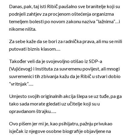
Danas, pak, taj isti Ribič paušalno sve branitelje koji su
podnjeli zahtjev za procjenom oštećenja organizma
temeljem bolesti po novom zakonu naziva “lažnima”…i
nikome ništa.
Za sebe kaže da se bori za radnička prava, ali mu se mili
putovati biznis klasom….
Također veli da je svojevoljno otišao iz SDP-a
(Vujićevog) i Instituta za suvremenu povijest, ali mnogi
suvremenici tih zbivanja kažu da je Ribič u stvari dobio
“vritnjak”….
Umjesto svojih originalnih akcija šlepa se uz tuđe, pa ga
tako sada morate gledati uz učitelje koji su u
opravdanom štrajku…..
Ovo pišem jer mi je, kao psihijatru, pažnju privukao
isječak iz njegove osobne biografije objavljene na