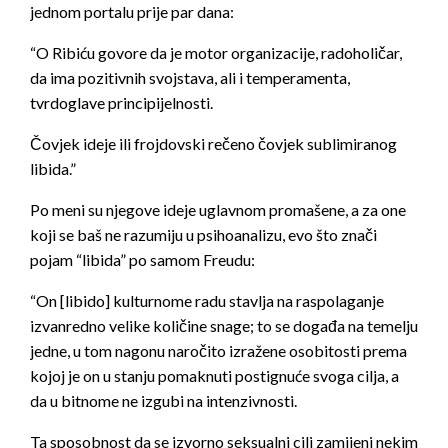
jednom portalu prije par dana:
“O Ribiću govore da je motor organizacije, radoholičar,
da ima pozitivnih svojstava, ali i temperamenta,
tvrdoglave principijelnosti.
Čovjek ideje ili frojdovski rečeno čovjek sublimiranog
libida.”
Po meni su njegove ideje uglavnom promašene, a za one
koji se baš ne razumiju u psihoanalizu, evo što znači
pojam “libida” po samom Freudu:
“On [libido] kulturnome radu stavlja na raspolaganje
izvanredno velike količine snage; to se događa na temelju
jedne, u tom nagonu naročito izražene osobitosti prema
kojoj je on u stanju pomaknuti postignuće svoga cilja, a
da u bitnome ne izgubi na intenzivnosti.
Ta sposobnost da se izvorno seksualni cilj zamijeni nekim