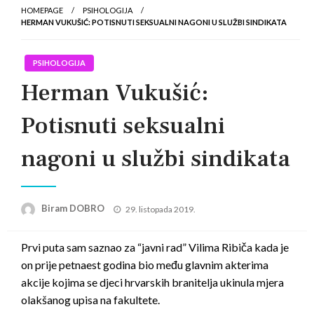
HOMEPAGE
PSIHOLOGIJA
HERMAN VUKUŠIĆ: POTISNUTI SEKSUALNI NAGONI U SLUŽBI SINDIKATA
PSIHOLOGIJA
Herman Vukušić:
Potisnuti seksualni
nagoni u službi sindikata
Posted
Biram DOBRO
29. listopada 2019.
on
Prvi puta sam saznao za “javni rad” Vilima Ribiča kada je
on prije petnaest godina bio među glavnim akterima
akcije
kojima se djeci hrvarskih branitelja ukinula mjera
olakšanog upisa na fakultete.