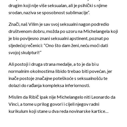
drugim koji nije više seksualan, ali je psihički s njime
srodan, naziva se sposobnost sublimacije”.
Znači, naš Vilim je sav svoj seksualni nagon podredio
društvenom dobru, možda po uzoru na Michelangela koji
je bio povijesno znani seksualni apstinent, poznat po
sljedećoj rečenici: “Ono što dam ženi, neću moći dati
svojoj skulpturi!”
Ali postoji i druga strana medalje, a to je da bi u
normalnim okolnostima libido trebao biti povećan, jer
inače postoje značajne poteškoće s seksualnošću te
dolazi do rađanja kompleksa inferiornosti.
Mislim da Ribič ipak nije Michelangelo niti Leonardo da
Vinci, a tome u prilog govori i cijeli njegov radni
kurikulum koji stane u dva reda novinarske kartice…