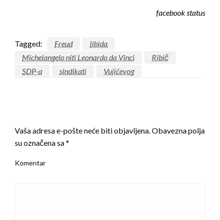
facebook status
Tagged:
Freud
libida
Michelangelo niti Leonardo da Vinci
Ribič
SDP-a
sindikati
Vujićevog
LEAVE A RESPONSE
Vaša adresa e-pošte neće biti objavljena.
Obavezna polja
su označena sa
*
Komentar