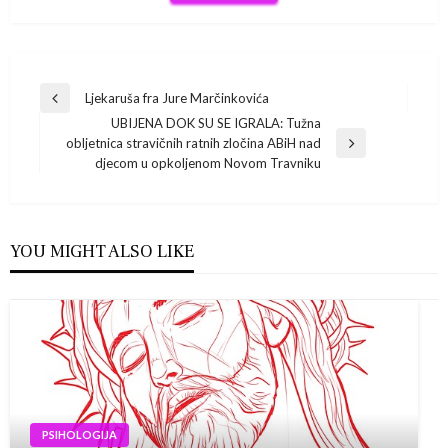
Navigacija
Ljekaruša fra Jure Marčinkovića
Previous
UBIJENA DOK SU SE IGRALA: Tužna
Post
objava
obljetnica stravičnih ratnih zločina ABiH nad
Next
djecom u opkoljenom Novom Travniku
Post
YOU MIGHT ALSO LIKE
PSIHOLOGIJA