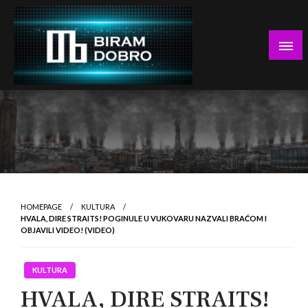
Skip
to
content
… jer BUDUĆNOST nema drugo IME!
Biram DOBRO
HOMEPAGE
KULTURA
HVALA, DIRE STRAITS! POGINULE U VUKOVARU NAZVALI BRAĆOM I
OBJAVILI VIDEO! (VIDEO)
KULTURA
HVALA, DIRE STRAITS!