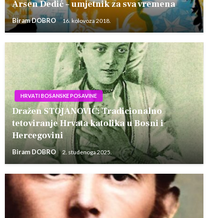
Arsen Dedić – umjetnik za sva vremena
Biram DOBRO
16. kolovoza 2018.
HRVATI BOSANSKE POSAVINE
Dražen STOJANOVIĆ: Tradicionalno
tetoviranje Hrvata katolika u Bosni i
Hercegovini
Biram DOBRO
2. studenoga 2025.