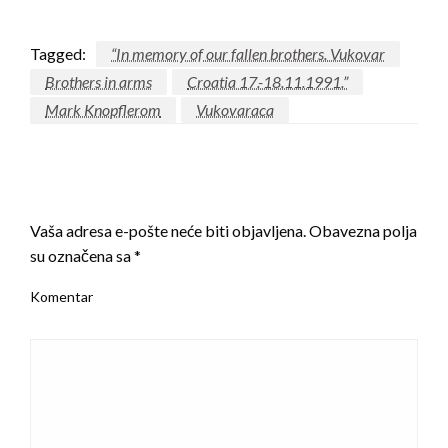
Tagged:
“In memory of our fallen brothers. Vukovar
Brothers in arms
Croatia 17.-18.11.1991.”
Mark Knopflerom
Vukovaraca
LEAVE A RESPONSE
Vaša adresa e-pošte neće biti objavljena.
Obavezna polja
su označena sa
*
Komentar