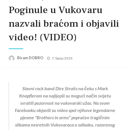
Poginule u Vukovaru
nazvali braćom i objavili
video! (VIDEO)
Posted
Biram DOBRO
7. lipnja 2019.
on
Slavni rock band Dire Straits na čeku s Mark
Knopflerom na najljepši su mogući način svijetu
svratili pozornost na vukovarski užas. Na svom
Facebooku objavili su video spot njihove legendarne
pjesme “Brothers in arms” popraćen tragičnim
slikama nesretnih Vukovaraca u odlasku, razorenog