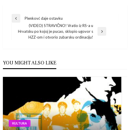
Navigacija
Plenkovć daje ostavku
Previous
(VIDEO) STRAVIČNO! Vratio iz RS-a u
Post
objava
Hrvatsku po kojoj je pucao, sklopio ugovor s
Next
HZZ-om i otvorio zubarsku ordinaciju!
Post
YOU MIGHT ALSO LIKE
KULTURA