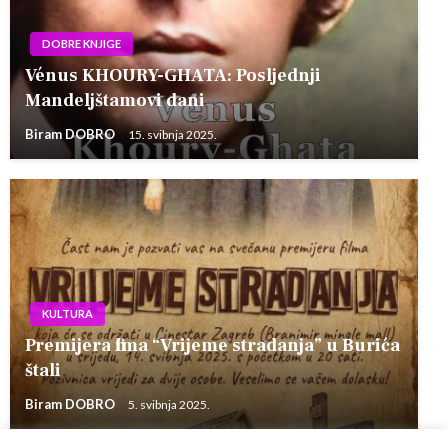
DOBRE KNJIGE
Vénus KHOURY-GHATA: Posljednji
Mandeljštamovi dani
Biram DOBRO
15. svibnja 2025.
KULTURA
Premijera filma “Vrijeme stradanja” u Burića
štali
Biram DOBRO
5. svibnja 2025.