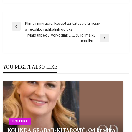
Navigacija
Klima i migracije: Recept za katastrofu rješiv
Previous
s nekoliko radikalnih odluka
Post
objava
Majdanpek u Vojvodini: J….. ću joj majku
Next
ustašku…
Post
YOU MIGHT ALSO LIKE
POLITIKA
KOLINDA GRABAR-KITAROVIĆ: Od kredita