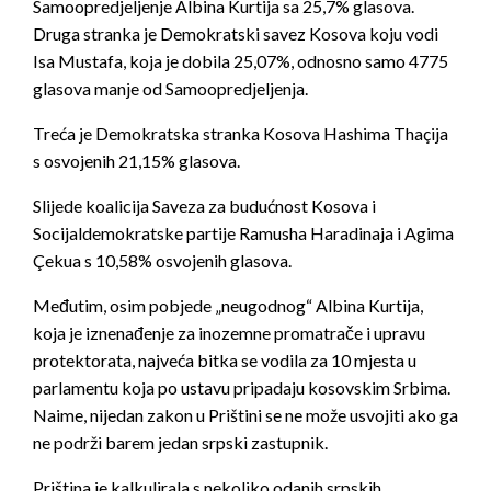
Samoopredjeljenje Albina Kurtija sa 25,7% glasova.
Druga stranka je Demokratski savez Kosova koju vodi
Isa Mustafa, koja je dobila 25,07%, odnosno samo 4775
glasova manje od Samoopredjeljenja.
Treća je Demokratska stranka Kosova Hashima Thaçija
s osvojenih 21,15% glasova.
Slijede koalicija Saveza za budućnost Kosova i
Socijaldemokratske partije Ramusha Haradinaja i Agima
Çekua s 10,58% osvojenih glasova.
Međutim, osim pobjede „neugodnog“ Albina Kurtija,
koja je iznenađenje za inozemne promatrače i upravu
protektorata, najveća bitka se vodila za 10 mjesta u
parlamentu koja po ustavu pripadaju kosovskim Srbima.
Naime, nijedan zakon u Prištini se ne može usvojiti ako ga
ne podrži barem jedan srpski zastupnik.
Priština je kalkulirala s nekoliko odanih srpskih