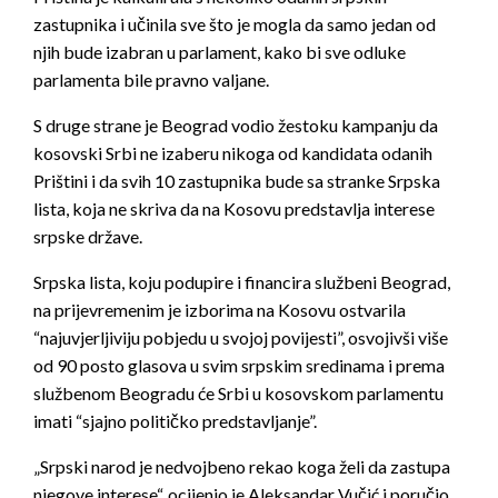
zastupnika i učinila sve što je mogla da samo jedan od
njih bude izabran u parlament, kako bi sve odluke
parlamenta bile pravno valjane.
S druge strane je Beograd vodio žestoku kampanju da
kosovski Srbi ne izaberu nikoga od kandidata odanih
Prištini i da svih 10 zastupnika bude sa stranke Srpska
lista, koja ne skriva da na Kosovu predstavlja interese
srpske države.
Srpska lista, koju podupire i financira službeni Beograd,
na prijevremenim je izborima na Kosovu ostvarila
“najuvjerljiviju pobjedu u svojoj povijesti”, osvojivši više
od 90 posto glasova u svim srpskim sredinama i prema
službenom Beogradu će Srbi u kosovskom parlamentu
imati “sjajno političko predstavljanje”.
„Srpski narod je nedvojbeno rekao koga želi da zastupa
njegove interese“, ocijenio je Aleksandar Vučić i poručio