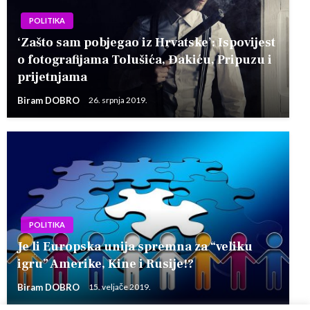
POLITIKA
‘Zašto sam pobjegao iz Hrvatske’: Ispovijest
o fotografijama Tolušića, Đakiću, Pripuzu i
prijetnjama
Biram DOBRO
26. srpnja 2019.
POLITIKA
Je li Europska unija spremna za “veliku
igru” Amerike, Kine i Rusije!?
Biram DOBRO
15. veljače 2019.