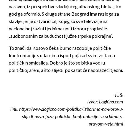
naravno, iz perspektive vladajućeg albanskog bloka, tko
god ga oformio. S druge strane Beograd ima razloga za
slavlje, jer je ostvario cilj kojeg su sve televizije na
nacionalnoj razini tjednima uoči izbora proglasile
„sudbonosnim za budućnost južne srpske pokrajine“.
To znači da Kosovo čeka burno razdoblje političke
konfrontacije s udarcima ispod pojasa i svim vrstama
političkih smicalica. Dobro je što se bitka vodi u
političkoj areni, a što slijedi, pokazat će nadolazeći tjedni.
L. R.
Izvor: Logično.com
link: https://www.logicno.com/politika/izborima-na-kosovu-
slijedi-nova-faza-politicke-konfrontacije-sa-srbima-s-
pravom-veta.html