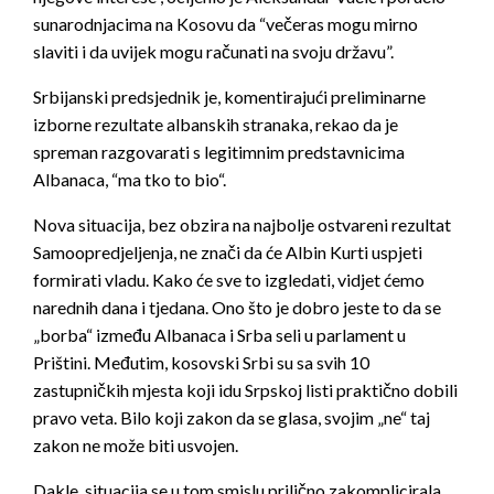
sunarodnjacima na Kosovu da “večeras mogu mirno
slaviti i da uvijek mogu računati na svoju državu”.
Srbijanski predsjednik je, komentirajući preliminarne
izborne rezultate albanskih stranaka, rekao da je
spreman razgovarati s legitimnim predstavnicima
Albanaca, “ma tko to bio“.
Nova situacija, bez obzira na najbolje ostvareni rezultat
Samoopredjeljenja, ne znači da će Albin Kurti uspjeti
formirati vladu. Kako će sve to izgledati, vidjet ćemo
narednih dana i tjedana. Ono što je dobro jeste to da se
„borba“ između Albanaca i Srba seli u parlament u
Prištini. Međutim, kosovski Srbi su sa svih 10
zastupničkih mjesta koji idu Srpskoj listi praktično dobili
pravo veta. Bilo koji zakon da se glasa, svojim „ne“ taj
zakon ne može biti usvojen.
Dakle, situacija se u tom smislu prilično zakomplicirala,