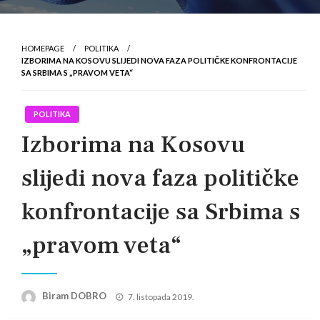
HOMEPAGE
POLITIKA
IZBORIMA NA KOSOVU SLIJEDI NOVA FAZA POLITIČKE KONFRONTACIJE
SA SRBIMA S „PRAVOM VETA“
POLITIKA
Izborima na Kosovu
slijedi nova faza političke
konfrontacije sa Srbima s
„pravom veta“
Posted
Biram DOBRO
7. listopada 2019.
on