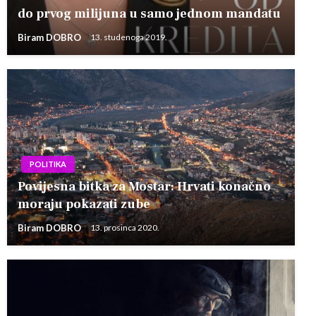
do prvog milijuna u samo jednom mandatu
Biram DOBRO
13. studenoga 2019.
POLITIKA
Povijesna bitka za Mostar: Hrvati konačno
moraju pokazati zube
Biram DOBRO
13. prosinca 2020.