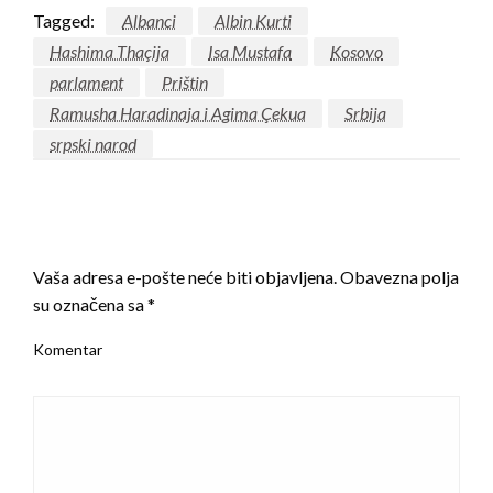
Tagged:
Albanci
Albin Kurti
Hashima Thaçija
Isa Mustafa
Kosovo
parlament
Prištin
Ramusha Haradinaja i Agima Çekua
Srbija
srpski narod
LEAVE A RESPONSE
Vaša adresa e-pošte neće biti objavljena.
Obavezna polja
su označena sa
*
Komentar