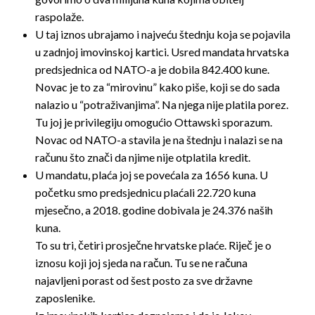
raspolaže.
U taj iznos ubrajamo i najveću štednju koja se pojavila
u zadnjoj imovinskoj kartici. Usred mandata hrvatska
predsjednica od NATO-a je dobila 842.400 kune.
Novac je to za “mirovinu” kako piše, koji se do sada
nalazio u “potraživanjima”. Na njega nije platila porez.
Tu joj je privilegiju omogućio Ottawski sporazum.
Novac od NATO-a stavila je na štednju i nalazi se na
računu što znači da njime nije otplatila kredit.
U mandatu, plaća joj se povećala za 1656 kuna. U
početku smo predsjednicu plaćali 22.720 kuna
mjesečno, a 2018. godine dobivala je 24.376 naših
kuna.
To su tri, četiri prosječne hrvatske plaće. Riječ je o
iznosu koji joj sjeda na račun. Tu se ne računa
najavljeni porast od šest posto za sve državne
zaposlenike.