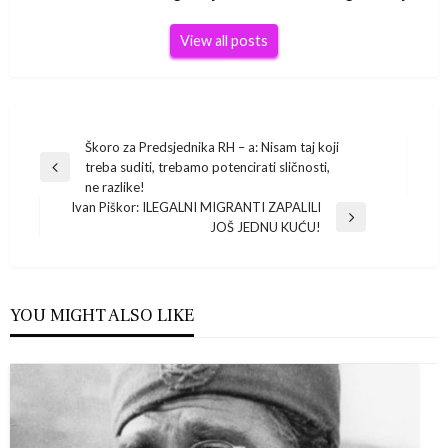
View all posts
Navigacija
Škoro za Predsjednika RH – a: Nisam taj koji
treba suditi, trebamo potencirati sličnosti,
Previous
objava
ne razlike!
Post
Ivan Piškor: ILEGALNI MIGRANTI ZAPALILI
Next
JOŠ JEDNU KUĆU!
Post
YOU MIGHT ALSO LIKE