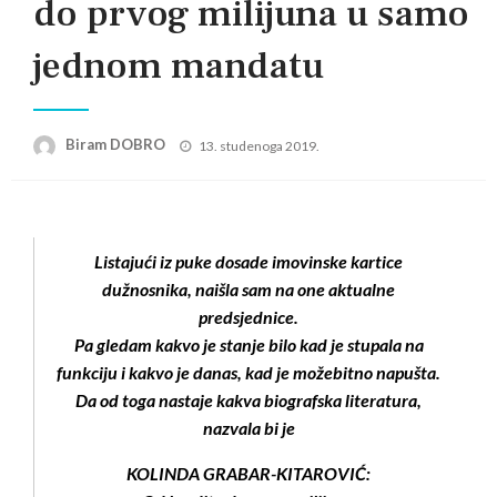
do prvog milijuna u samo
jednom mandatu
Posted
Biram DOBRO
13. studenoga 2019.
on
Listajući iz puke dosade imovinske kartice
dužnosnika, naišla sam na one aktualne
predsjednice.
Pa gledam kakvo je stanje bilo kad je stupala na
funkciju i kakvo je danas, kad je možebitno napušta.
Da od toga nastaje kakva biografska literatura,
nazvala bi je
KOLINDA GRABAR-KITAROVIĆ: