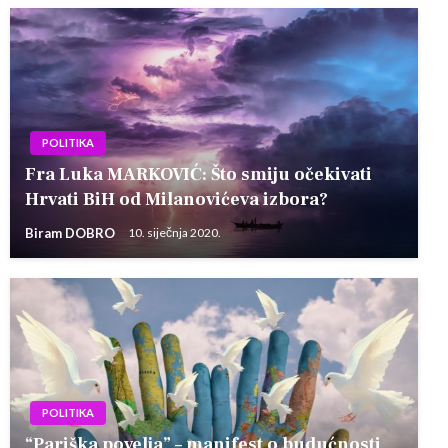
POLITIKA
Fra Luka MARKOVIĆ: Što smiju očekivati
Hrvati BiH od Milanovićeva izbora?
Biram DOBRO
10. siječnja 2020.
POLITIKA
“Pariška povelja” – manifest o budućnosti