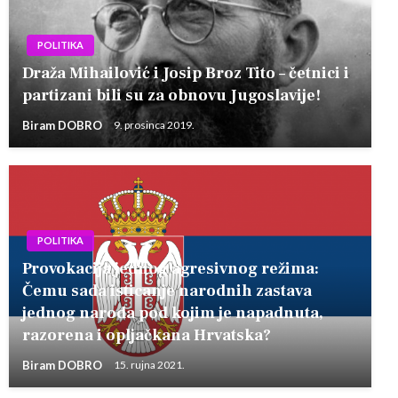
POLITIKA
Draža Mihailović i Josip Broz Tito – četnici i
partizani bili su za obnovu Jugoslavije!
Biram DOBRO
9. prosinca 2019.
POLITIKA
Provokacija jednog agresivnog režima:
Čemu sada isticanje narodnih zastava
jednog naroda pod kojim je napadnuta,
razorena i opljačkana Hrvatska?
Biram DOBRO
15. rujna 2021.