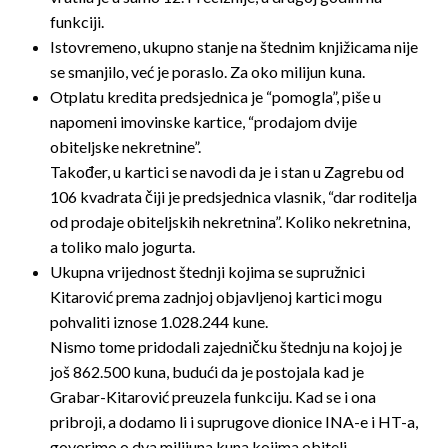
funkciji.
Istovremeno, ukupno stanje na štednim knjižicama nije
se smanjilo, već je poraslo. Za oko milijun kuna.
Otplatu kredita predsjednica je “pomogla”, piše u
napomeni imovinske kartice, “prodajom dvije
obiteljske nekretnine”.
Također, u kartici se navodi da je i stan u Zagrebu od
106 kvadrata čiji je predsjednica vlasnik, “dar roditelja
od prodaje obiteljskih nekretnina”. Koliko nekretnina,
a toliko malo jogurta.
Ukupna vrijednost štednji kojima se supružnici
Kitarović prema zadnjoj objavljenoj kartici mogu
pohvaliti iznose 1.028.244 kune.
Nismo tome pridodali zajedničku štednju na kojoj je
još 862.500 kuna, budući da je postojala kad je
Grabar-Kitarović preuzela funkciju. Kad se i ona
pribroji, a dodamo li i suprugove dionice INA-e i HT-a,
govorimo o dva milijuna kuna kojima obitelj