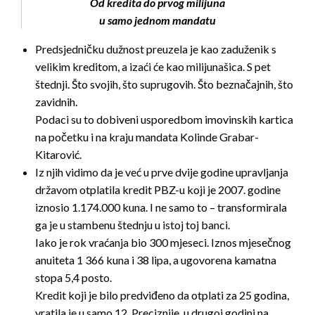
Od kredita do prvog milijuna
u samo jednom mandatu
Predsjedničku dužnost preuzela je kao zaduženik s
velikim kreditom, a izaći će kao milijunašica. S pet
štednji. Što svojih, što suprugovih. Što beznačajnih, što
zavidnih.
Podaci su to dobiveni usporedbom imovinskih kartica
na početku i na kraju mandata Kolinde Grabar-
Kitarović.
Iz njih vidimo da je već u prve dvije godine upravljanja
državom otplatila kredit PBZ-u koji je 2007. godine
iznosio 1.174.000 kuna. I ne samo to – transformirala
ga je u stambenu štednju u istoj toj banci.
Iako je rok vraćanja bio 300 mjeseci. Iznos mjesečnog
anuiteta 1 366 kuna i 38 lipa, a ugovorena kamatna
stopa 5,4 posto.
Kredit koji je bilo predviđeno da otplati za 25 godina,
vratila je u samo 12. Preciznije, u drugoj godini na