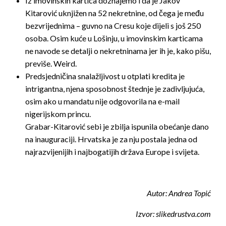
Iz imovinskih kartica doznajemo i da je Jakov
Kitarović uknjižen na 52 nekretnine, od čega je među
bezvrijednima – guvno na Cresu koje dijeli s još 250
osoba. Osim kuće u Lošinju, u imovinskim karticama
ne navode se detalji o nekretninama jer ih je, kako pišu,
previše. Weird.
Predsjedničina snalažljivost u otplati kredita je
intrigantna, njena sposobnost štednje je zadivljujuća,
osim ako u mandatu nije odgovorila na e-mail
nigerijskom princu.
Grabar-Kitarović sebi je zbilja ispunila obećanje dano
na inauguraciji. Hrvatska je za nju postala jedna od
najrazvijenijih i najbogatijih država Europe i svijeta.
Autor: Andrea Topić
Izvor: slikedrustva.com