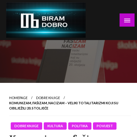
Skip
to
content
… jer BUDUĆNOST nema drugo IME!
Biram DOBRO
HOMEPAGE
DOBRE KNJIGE
KOMUNIZAM, FAŠIZAM, NACIZAM – VELIKI TOTALITARIZMI KOJI SU
OBILJEŽILI 20. STOLJEĆE
DOBRE KNJIGE
KULTURA
POLITIKA
POVIJEST