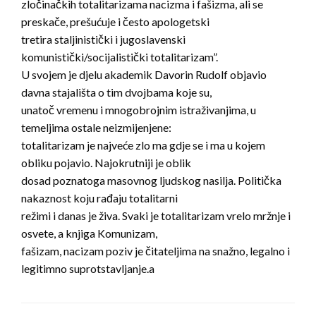
zločinačkih totalitarizama nacizma i fašizma, ali se
preskače, prešućuje i često apologetski
tretira staljinistički i jugoslavenski
komunistički/socijalistički totalitarizam”.
U svojem je djelu akademik Davorin Rudolf objavio
davna stajališta o tim dvojbama koje su,
unatoč vremenu i mnogobrojnim istraživanjima, u
temeljima ostale neizmijenjene:
totalitarizam je najveće zlo ma gdje se i ma u kojem
obliku pojavio. Najokrutniji je oblik
dosad poznatoga masovnog ljudskog nasilja. Politička
nakaznost koju rađaju totalitarni
režimi i danas je živa. Svaki je totalitarizam vrelo mržnje i
osvete, a knjiga Komunizam,
fašizam, nacizam poziv je čitateljima na snažno, legalno i
legitimno suprotstavljanje.a