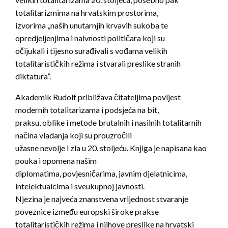
totalitarizmima na hrvatskim prostorima,
izvorima „naših unutarnjih krvavih sukoba te
opredjeljenjima i naivnosti političara koji su
očijukali i tijesno surađivali s vođama velikih
totalitarističkih režima i stvarali preslike stranih
diktatura”.
Akademik Rudolf približava čitateljima povijest
modernih totalitarizama i podsjeća na bit,
praksu, oblike i metode brutalnih i nasilnih totalitarnih
načina vladanja koji su prouzročili
užasne nevolje i zla u 20. stoljeću. Knjiga je napisana kao
pouka i opomena našim
diplomatima, povjesničarima, javnim djelatnicima,
intelektualcima i sveukupnoj javnosti.
Njezina je najveća znanstvena vrijednost stvaranje
poveznice između europski široke prakse
totalitarističkih režima i njihove preslike na hrvatski