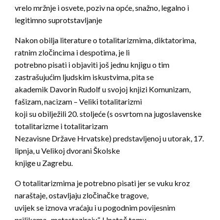
vrelo mržnje i osvete, poziv na opće, snažno, legalno i
legitimno suprotstavljanje
Nakon obilja literature o totalitarizmima, diktatorima,
ratnim zločincima i despotima, je li
potrebno pisati i objaviti još jednu knjigu o tim
zastrašujućim ljudskim iskustvima, pita se
akademik Davorin Rudolf u svojoj knjizi Komunizam,
fašizam, nacizam – Veliki totalitarizmi
koji su obilježili 20. stoljeće (s osvrtom na jugoslavenske
totalitarizme i totalitarizam
Nezavisne Države Hrvatske) predstavljenoj u utorak, 17.
lipnja, u Velikoj dvorani Školske
knjige u Zagrebu.
O totalitarizmima je potrebno pisati jer se vuku kroz
naraštaje, ostavljaju zločinačke tragove,
uvijek se iznova vraćaju i u pogodnim povijesnim
prilikama „metastaziraju”. Unatoč tomu