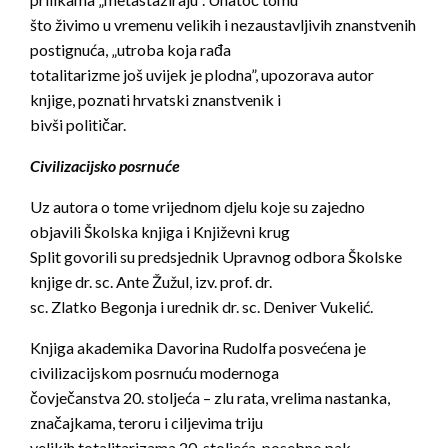
što živimo u vremenu velikih i nezaustavljivih znanstvenih
postignuća, „utroba koja rađa
totalitarizme još uvijek je plodna”, upozorava autor
knjige, poznati hrvatski znanstvenik i
bivši političar.
Civilizacijsko posrnuće
Uz autora o tome vrijednom djelu koje su zajedno
objavili Školska knjiga i Književni krug
Split govorili su predsjednik Upravnog odbora Školske
knjige dr. sc. Ante Žužul, izv. prof. dr.
sc. Zlatko Begonja i urednik dr. sc. Deniver Vukelić.
Knjiga akademika Davorina Rudolfa posvećena je
civilizacijskom posrnuću modernoga
čovječanstva 20. stoljeća – zlu rata, vrelima nastanka,
značajkama, teroru i ciljevima triju
velikih totalitarizama 20. stoljeća, posebno pak