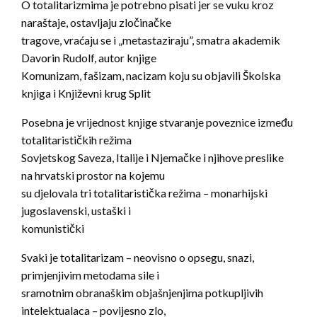
O totalitarizmima je potrebno pisati jer se vuku kroz
naraštaje, ostavljaju zločinačke
tragove, vraćaju se i „metastaziraju”, smatra akademik
Davorin Rudolf, autor knjige
Komunizam, fašizam, nacizam koju su objavili Školska
knjiga i Književni krug Split
Posebna je vrijednost knjige stvaranje poveznice između
totalitarističkih režima
Sovjetskog Saveza, Italije i Njemačke i njihove preslike
na hrvatski prostor na kojemu
su djelovala tri totalitaristička režima – monarhijski
jugoslavenski, ustaški i
komunistički
Svaki je totalitarizam – neovisno o opsegu, snazi,
primjenjivim metodama sile i
sramotnim obranaškim objašnjenjima potkupljivih
intelektualaca – povijesno zlo,