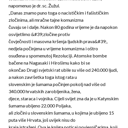
napomenuo je dr. sc. Žužul.
„Danas znamo puno toga o nacističkim i fašističkim
zločinima, ali mračne tajne komunizma
čuvaju se i dalje. Nakon 80 godina vrijeme je da napokon
osvijetlimo &#39;zločine protiv
čovječnosti i masovna kršenja ljudskih prava&#39;,
nedjela počinjena u vrijeme komunizma i oštro
osuđena u spomenutoj Rezoluciji. Atomske bombe
bačene na Nagasaki i Hirošimu kako bi se
okončao Drugi svjetski rat ubile su više od 240.000 ljudi,
a nakon završetka toga istog rata u
slovenskim je šumama počinjen pokolj nad više od
340.000 hrvatskih zarobljenika, žena,
djece, staraca i vojnika. Cijeli svijet zna da je u Katynskim
šumama ubijeno 22.000 Poljaka,
ali zločini u slovenskim šumama, u kojima je ubijeno 15
puta više Hrvata, još uvijek nisu do
kraja istraženi. Ova je knjiga poticaj povjesničarima, koji