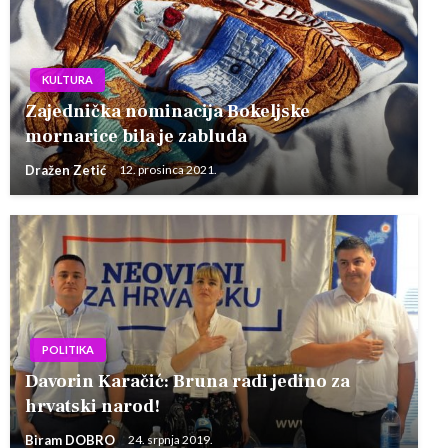
KULTURA
Zajednička nominacija Bokeljske
mornarice bila je zabluda
Dražen Zetić
12. prosinca 2021.
POLITIKA
Davorin Karačić: Bruna radi jedino za
hrvatski narod!
Biram DOBRO
24. srpnja 2019.