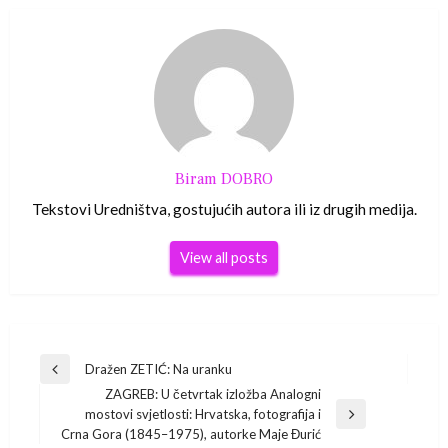
Biram DOBRO
Tekstovi Uredništva, gostujućih autora ili iz drugih medija.
View all posts
Navigacija
Dražen ZETIĆ: Na uranku
Previous
ZAGREB: U četvrtak izložba Analogni
Post
objava
mostovi svjetlosti: Hrvatska, fotografija i
Next
Crna Gora (1845–1975), autorke Maje Đurić
Post