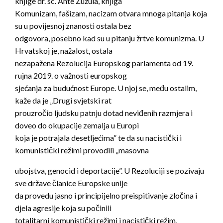
knjige dr. sc. Ante Žužula, knjiga
Komunizam, fašizam, nacizam otvara mnoga pitanja koja
su u povijesnoj znanosti ostala bez
odgovora, posebno kad su u pitanju žrtve komunizma. U
Hrvatskoj je, nažalost, ostala
nezapažena Rezolucija Europskog parlamenta od 19.
rujna 2019. o važnosti europskog
sjećanja za budućnost Europe. U njoj se, među ostalim,
kaže da je „Drugi svjetski rat
prouzročio ljudsku patnju dotad neviđenih razmjera i
doveo do okupacije zemalja u Europi
koja je potrajala desetljećima” te da su nacistički i
komunistički režimi provodili „masovna
ubojstva, genocid i deportacije”. U Rezoluciji se pozivaju
sve države članice Europske unije
da provedu jasno i principijelno preispitivanje zločina i
djela agresije koja su počinili
totalitarni komunistički režimi i nacistički režim,