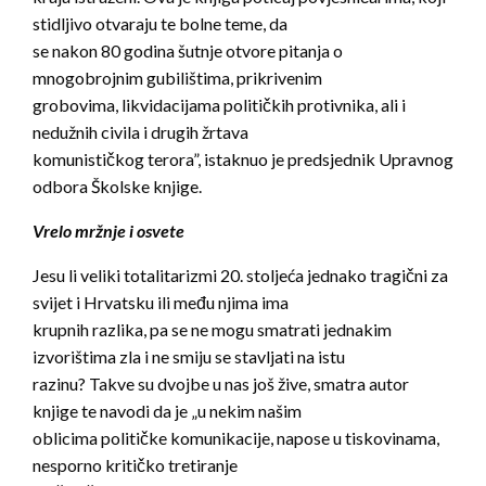
stidljivo otvaraju te bolne teme, da
se nakon 80 godina šutnje otvore pitanja o
mnogobrojnim gubilištima, prikrivenim
grobovima, likvidacijama političkih protivnika, ali i
nedužnih civila i drugih žrtava
komunističkog terora”, istaknuo je predsjednik Upravnog
odbora Školske knjige.
Vrelo mržnje i osvete
Jesu li veliki totalitarizmi 20. stoljeća jednako tragični za
svijet i Hrvatsku ili među njima ima
krupnih razlika, pa se ne mogu smatrati jednakim
izvorištima zla i ne smiju se stavljati na istu
razinu? Takve su dvojbe u nas još žive, smatra autor
knjige te navodi da je „u nekim našim
oblicima političke komunikacije, napose u tiskovinama,
nesporno kritičko tretiranje