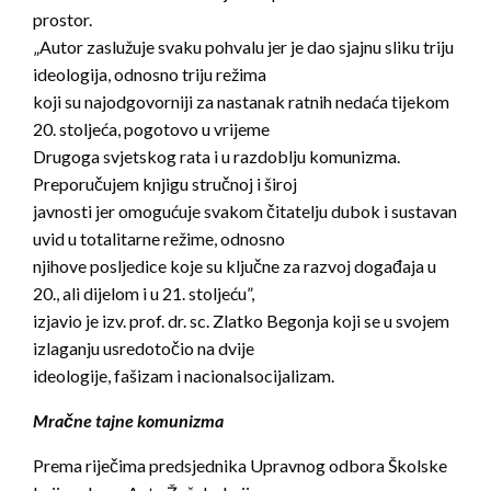
prostor.
„Autor zaslužuje svaku pohvalu jer je dao sjajnu sliku triju
ideologija, odnosno triju režima
koji su najodgovorniji za nastanak ratnih nedaća tijekom
20. stoljeća, pogotovo u vrijeme
Drugoga svjetskog rata i u razdoblju komunizma.
Preporučujem knjigu stručnoj i široj
javnosti jer omogućuje svakom čitatelju dubok i sustavan
uvid u totalitarne režime, odnosno
njihove posljedice koje su ključne za razvoj događaja u
20., ali dijelom i u 21. stoljeću”,
izjavio je izv. prof. dr. sc. Zlatko Begonja koji se u svojem
izlaganju usredotočio na dvije
ideologije, fašizam i nacionalsocijalizam.
Mračne tajne komunizma
Prema riječima predsjednika Upravnog odbora Školske