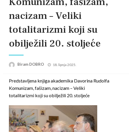
Komunizam, fašizam,
nacizam – Veliki
totalitarizmi koji su
obilježili 20. stoljeće
Posted
Biram DOBRO
18. lipnja 2025.
on
Predstavljena knjiga akademika Davorina Rudolfa
Komunizam, fašizam, nacizam – Veliki
totalitarizmi koji su obilježili 20. stoljeće